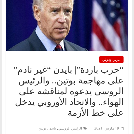
عربي ودولي
“حرب باردة”| بايدن “غير نادم”
على مهاجمة بوتين.. والرئيس
الروسي يدعوه لمناقشة على
الهواء.. والاتحاد الأوروبي يدخل
على خط الأزمة
,
,
19 مارس، 2021
الرئيس الروسي
بايدن
بوتين