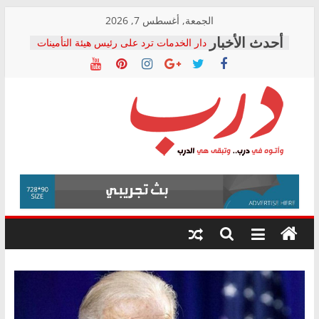
Skip
الجمعة, أغسطس 7, 2026
to
دار الخدمات ترد على رئيس هيئة التأمينات
content
بعد مؤتمره الصحفي: إنكار الأزمة لا ينهي
معاناة أصحاب المعاشات.. ونطالب بكشف
الشركة المنفذة
فرحات سليمان يكتب: القطاع الصحي إلى
أين؟
حزب التحالف الشعبي يطلق لجنة “الحق
درب
في الصحة” بالإسكندرية لرصد الانتهاكات
ودعم المرضى
صور .. اعتماد الرسومات النهائية للقرار
وأتوه
الوزاري لمدينة الصحفيين.. وانتهاء أعمال
في
إنشاء المبنى الإداري
درب..
المجلس القومي لحقوق الإنسان يعلن
وتبقى
متابعة قضية الدكتور محمد زهران.. ويؤكد:
هي
قرينة البراءة وضمانات المحاكمة العادلة
حق أصيل
الدرب