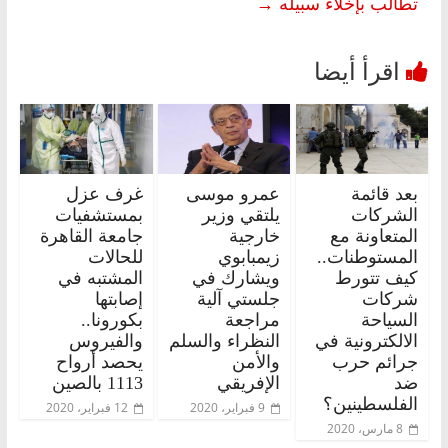
تطالب بإخلاء سبيله
→
بعد قائمة
عمرو موسى
غرف عزل
الشركات
يلتقي وزير
بمستشفيات
المتعاونة مع
خارجية
جامعة القاهرة
المستوطنات..
زيمبابوي
للحالات
كيف تتورط
ويشارك في
المشتبه في
شركات
جلستي آلية
إصابتها
السياحة
مراجعة
بكورونا..
الالكترونية في
النظراء والسلم
والفيروس
جرائم حرب
والأمن
يحصد أرواح
ضد
الإفريقي
1113 بالصين
الفلسطينين؟
9 فبراير، 2020
12 فبراير، 2020
8 مارس، 2020