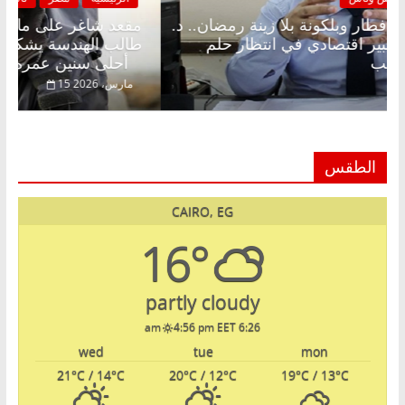
مقعد شاغر على الإفطار وبلكونة بلا زينة رمضان.. د.
مق
عبدالخالق فاروق خبير اقتصادي في انتظار حلم
طا
الحرية ولمة الحبايب
أحلى سنين عمره بتضي
22 فبراير، 2026
الطقس
CAIRO, EG
16°
partly cloudy
4:56 pm EET
6:26 am
wed
tue
mon
21
°C
/ 14
°C
20
°C
/ 12
°C
19
°C
/ 13
°C