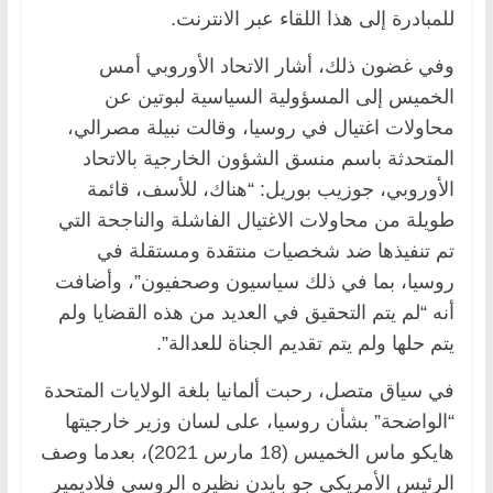
للمبادرة إلى هذا اللقاء عبر الانترنت.
وفي غضون ذلك، أشار الاتحاد الأوروبي أمس
الخميس إلى المسؤولية السياسية لبوتين عن
محاولات اغتيال في روسيا، وقالت نبيلة مصرالي،
المتحدثة باسم منسق الشؤون الخارجية بالاتحاد
الأوروبي، جوزيب بوريل: “هناك، للأسف، قائمة
طويلة من محاولات الاغتيال الفاشلة والناجحة التي
تم تنفيذها ضد شخصيات منتقدة ومستقلة في
روسيا، بما في ذلك سياسيون وصحفيون”، وأضافت
أنه “لم يتم التحقيق في العديد من هذه القضايا ولم
يتم حلها ولم يتم تقديم الجناة للعدالة”.
في سياق متصل، رحبت ألمانيا بلغة الولايات المتحدة
“الواضحة” بشأن روسيا، على لسان وزير خارجيتها
هايكو ماس الخميس (18 مارس 2021)، بعدما وصف
الرئيس الأمريكي جو بايدن نظيره الروسي فلاديمير