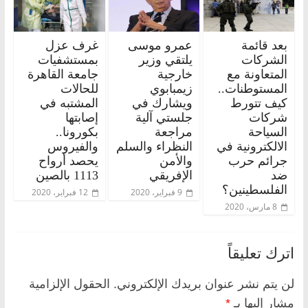
بعد قائمة
عمرو موسى
غرف عزل
الشركات
يلتقي وزير
بمستشفيات
المتعاونة مع
خارجية
جامعة القاهرة
المستوطنات..
زيمبابوي
للحالات
كيف تتورط
ويشارك في
المشتبه في
شركات
جلستي آلية
إصابتها
السياحة
مراجعة
بكورونا..
الالكترونية في
النظراء والسلم
والفيروس
جرائم حرب
والأمن
يحصد أرواح
ضد
الإفريقي
1113 بالصين
الفلسطينين؟
9 فبراير، 2020
12 فبراير، 2020
8 مارس، 2020
اترك تعليقاً
لن يتم نشر عنوان بريدك الإلكتروني.
الحقول الإلزامية
مشار إليها بـ
*