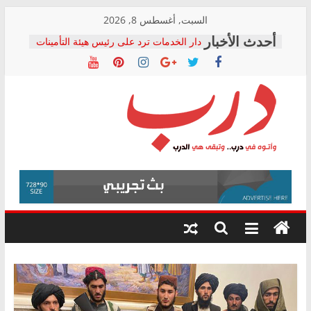
Skip
السبت, أغسطس 8, 2026
to
دار الخدمات ترد على رئيس هيئة التأمينات
content
بعد مؤتمره الصحفي: إنكار الأزمة لا ينهي
معاناة أصحاب المعاشات.. ونطالب بكشف
الشركة المنفذة
فرحات سليمان يكتب: القطاع الصحي إلى
أين؟
حزب التحالف الشعبي يطلق لجنة “الحق
درب
في الصحة” بالإسكندرية لرصد الانتهاكات
ودعم المرضى
صور .. اعتماد الرسومات النهائية للقرار
وأتوه
الوزاري لمدينة الصحفيين.. وانتهاء أعمال
في
إنشاء المبنى الإداري
درب..
المجلس القومي لحقوق الإنسان يعلن
وتبقى
متابعة قضية الدكتور محمد زهران.. ويؤكد:
هي
قرينة البراءة وضمانات المحاكمة العادلة
حق أصيل
الدرب