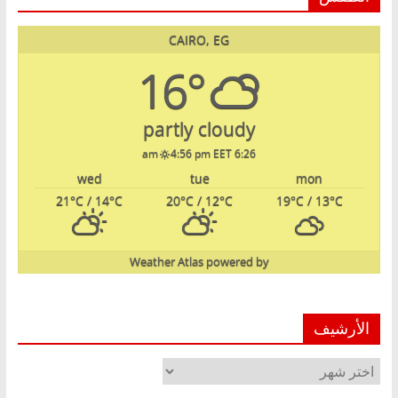
CAIRO, EG
16°
partly cloudy
4:56 pm EET
6:26 am
wed
tue
mon
21
°C
/ 14
°C
20
°C
/ 12
°C
19
°C
/ 13
°C
Weather Atlas
powered by
الأرشيف
الأرشيف