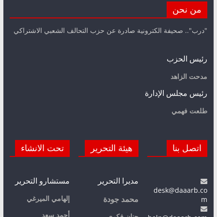
من نحن
"درب".. صحيفة الكترونية صادرة عن حزب التحالف الشعبي الاشتراكي
رئيس الحزب
مدحت الزاهد
رئيس مجلس الإدارة
طلعت فهمي
اتصل بنا
هيئة التحرير
تحت الانشاء
مديرا التحرير
مستشارو التحرير
desk@daaarb.co
m
إلهامي الميرغي
محمد جودة
أحمد سعد
حنان فكري