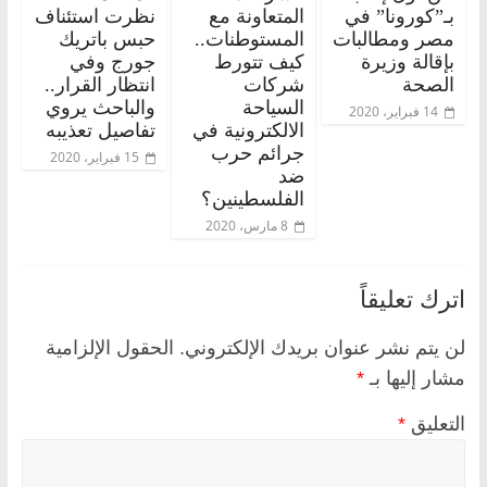
بـ”كورونا” في
المتعاونة مع
نظرت استئناف
مصر ومطالبات
المستوطنات..
حبس باتريك
بإقالة وزيرة
كيف تتورط
جورج وفي
الصحة
شركات
انتظار القرار..
السياحة
والباحث يروي
14 فبراير، 2020
الالكترونية في
تفاصيل تعذيبه
جرائم حرب
15 فبراير، 2020
ضد
الفلسطينين؟
8 مارس، 2020
اترك تعليقاً
لن يتم نشر عنوان بريدك الإلكتروني.
الحقول الإلزامية
مشار إليها بـ
*
التعليق
*