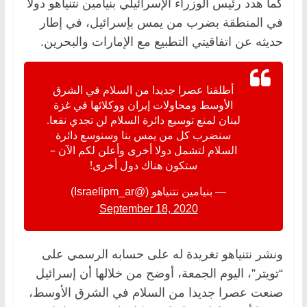
كما هدد رئيس الوزراء الإسرائيلي بنيامين نتنياهو دولا
في المنطقة بضرب من يمس بإسرائيل، في إطار
حديثه عن اتفاقيتي التطبيع مع الإمارات والبحرين.
أطلقنا عصرا جديدا من السلام في الشرق
الأوسط ومحاولات إيران ووكلائها في غزة
لبنان لمنع توسيع دائرة السلام لن تجدي نفعا.
سنضرب كل من يمس بنا وسنوسع دائرة
السلام لتشمل دولا أخرى وأعلن لكم الآن –
ستكون هناك دول أخرى!
— بنيامين نتنياهو (@Israelipm_ar)
September 18, 2020
ونشر نتنياهو تغريدة له على حسابه الرسمي على
“تويتر”، اليوم الجمعة، أوضح من خلالها أن إسرائيل
صنعت عصرا جديدا من السلام في الشرق الأوسط،