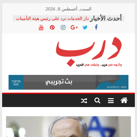
Skip
السبت, أغسطس 8, 2026
to
دار الخدمات ترد على رئيس هيئة التأمينات
content
بعد مؤتمره الصحفي: إنكار الأزمة لا ينهي
معاناة أصحاب المعاشات.. ونطالب بكشف
الشركة المنفذة
فرحات سليمان يكتب: القطاع الصحي إلى
أين؟
حزب التحالف الشعبي يطلق لجنة “الحق
درب
في الصحة” بالإسكندرية لرصد الانتهاكات
ودعم المرضى
صور .. اعتماد الرسومات النهائية للقرار
وأتوه
الوزاري لمدينة الصحفيين.. وانتهاء أعمال
في
إنشاء المبنى الإداري
درب..
المجلس القومي لحقوق الإنسان يعلن
وتبقى
متابعة قضية الدكتور محمد زهران.. ويؤكد:
هي
قرينة البراءة وضمانات المحاكمة العادلة
حق أصيل
الدرب