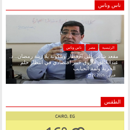
ناس وناس
الرئيسية
مصر
ناس وناس
مقعد شاغر على الإفطار وبلكونة بلا زينة رمضان.. د.
عبدالخالق فاروق خبير اقتصادي في انتظار حلم
الحرية ولمة الحبايب
22 فبراير، 2026
الطقس
CAIRO, EG