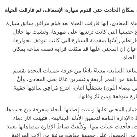
 بمكان الحادث حتى قدوم سيارة الإسعاف، ثم فارقت الحياة
اة المعادي، إنها فارقت الحياة بعد قيام مرافق سائق سيارة
حقيبتها التي كانت ترتديها على ظهرها، وتشبث بها خلال
 فارتطم رأسُها بمقدمة السيارة التي كانت تتوقف بجوارها،
اهد عيان إن المجني عليها قد مكثت قرابة نصف ساعة بمكان
لحياة.
ساعة السابعة مساءً بلاغًا من غرفة عمليات النجدة بقسم
الغة من العمر أربعة وعشرين عامًا بحي المعادي، وأنَّ
ضاء اللون) يستقلُّها اثنان، انتزع مُرافِق سائقِها حقيبةَ
ة متوقفة ومن ثَمَّ وفاتها.
 جثمان المجني عليها وتبينت إصابتها بأنحاء متفرقة من جسدها،
الإدارة العامة لتحقيق الأدلة الجنائية»، فتبينت آثار دماء
أخذت عينات منها، وكلَّفتْ ضباطَ الإدارة بمضاهاتها بعينة
مة» من الحصول علي خمسة مقاطع مرئية من آلات المراقبة