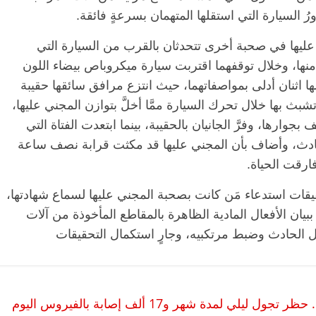
ورُ السيارة التي استقلها المتهمان بسرعةٍ فائقة.
 عليها في صحبة أخرى تتحدثان بالقرب من السيارة التي
رب منها، وخلال توقفهما اقتربت سيارة ميكروباص بيضاء اللون
ا اثنان أدلى بمواصفاتهما، حيث انتزع مرافق سائقها حقيبة
بث بها خلال تحرك السيارة ممَّا أخلَّ بتوازن المجني عليها،
جوارها، وفرَّ الجانيان بالحقيبة، بينما ابتعدت الفتاة التي
لحادث، وأضاف بأن المجني عليها قد مكثت قرابة نصف ساعة
ارقت الحياة.
الرئيسية
مصر
ناس وناس
ا
حقيقات استدعاء مَن كانت بصحبة المجني عليها لسماع شهادتها،
مقعد شاغر على مائدة الإفطار.. يحيى
مقع
رحات فقيه
حسين عبدالهادي فارس مقاومة
رمض
 ببيان الأفعال المادية الظاهرة بالمقاطع المأخوذة من آلات
طن وانحاز
الخصخصة الذي دافع عن المال العام
اقت
 الحادث وضبط مرتكبيه، وجارٍ استكمال التحقيقات
(بروفايل)
الحبايب
21 فبراير، 2026
22 
مدة شهر و17 ألف إصابة بالفيروس اليوم