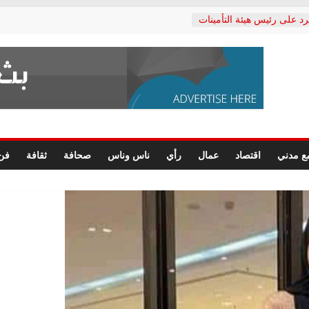
رد على رئيس هيئة التأمينات
حفي: إنكار الأزمة لا ينهي
 المعاشات.. ونطالب بكشف
ة
 يكتب: القطاع الصحي إلى
الشعبي يطلق لجنة “الحق
إسكندرية لرصد الانتهاكات
الرسومات النهائية للقرار
ع مدني
اقتصاد
عمال
رأي
ناس وناس
صحافة
ثقافة
فن
 الصحفيين.. وانتهاء أعمال
لإداري
ي لحقوق الإنسان يعلن
لدكتور محمد زهران.. ويؤكد:
وضمانات المحاكمة العادلة