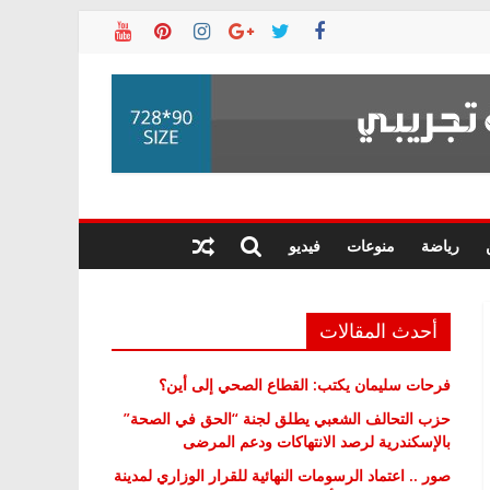
رياضة
منوعات
فيديو
أحدث المقالات
فرحات سليمان يكتب: القطاع الصحي إلى أين؟
حزب التحالف الشعبي يطلق لجنة “الحق في الصحة”
بالإسكندرية لرصد الانتهاكات ودعم المرضى
صور .. اعتماد الرسومات النهائية للقرار الوزاري لمدينة