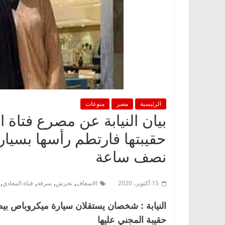
الرئيسية
مصر
منوعات
بيان النيابة عن مصرع فتاة
حقيبتها فارتطم رأسها بسيا
نصف ساعة
,
,
,
,
15 أكتوبر، 2020
الاسعاف
تحرش
سرقة
فتاة المعادي
النيابة : شخصان يستقلان سيارة ميكروباص بيضا
حقيبة المجني عليها