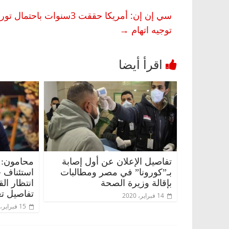
توجيه اتهام
→
تفاصيل الإعلان عن أول إصابة
محامون: 
بـ”كورونا” في مصر ومطالبات
استئناف 
بإقالة وزيرة الصحة
انتظار ال
تفاصيل تع
14 فبراير، 2020
15 فبراير، 2020