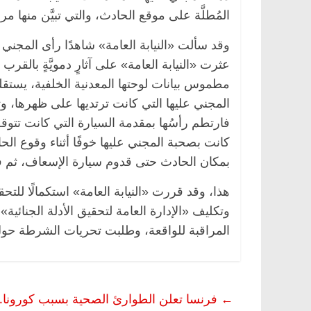
المُطلَّة على موقع الحادث، والتي تبيَّن منها مر
وقد سألت «النيابة العامة» شاهدًا رأى المجني
عثرت «النيابة العامة» على آثارٍ دمويَّةٍ بالق
مطموس بيانات لوحتها المعدنية الخلفية، يستقله
المجني عليها التي كانت ترتديها على ظهرها، وتش
فارتطم رأسُها بمقدمة السيارة التي كانت تتوقف ب
كانت بصحبة المجني عليها خوفًا أثناء وقوع ا
بمكان الحادث حتى قدوم سيارة الإسعاف، ثم ف
مصر
ناس وناس
الرئيسية
مصر
ناس وناس
هذا، وقد قررت «النيابة العامة» استكمالًا للت
لخالق فاروق.. خبير اقتصادي
في ذكرى رحيله.. د. نور ف
وتكليف «الإدارة العامة لتحقيق الأدلة الجنائية»
ذكرى ميلاده وحيداً على أبواب
قانوني دافع عن قضايا الو
المراقبة للواقعة، وطلبت تحريات الشرطة حول
للحرية (بروفايل)
26 يناير، 2026
←
فرنسا تعلن الطوارئ الصحية بسبب كورونا.. حظر تجول ليلي ل