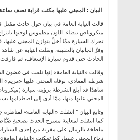
البيان : المجني عليها مكثت قرابة نصف ساعة
قالت النيابة العامة في بيان حول حادث مقتل فت
ميكروباص بيضاء اللون مطموس لوحتها بانتزاع 
تحرك السيارة ممَّا أخلَّ بتوازن المجني عليها،
وفرَّ الجانيان بالحقيبة، ونقلت النيابة عن ش
الحادث حتى قدوم سيارة الإسعاف، ثم فارقت ا
وقالت «النيابة العامة» إنها تلقت في غضون ال
شرطة المعادي، بوفاة المجني عليها «مريم» الب
شاهدًا قد أبلغ الشرطة برؤيته سيارة (ميكروباص بي
المجني عليها منها، ممَّا أدى إلى اصطدامها بسيار
وتابع البيان ” انتقلت «النيابة العامة» لمناظرة
كما انتقلت لمعاينة مسرح الحدث بصحبةِ ضُبَّاط «
ملطخة بالرمال على مقربة من إحدى السيارات، ف
دماء المجني عليها، كما تمكنت «النيابة العا