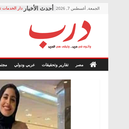
Skip
الجمعة, أغسطس 7, 2026
دار الخدمات ت
to
بعد مؤتمره الص
معاناة أصحاب
content
الشركة المنفذ
فرحات سليمان
درب
أين؟
حزب التحالف 
في الصحة” بال
وأتوه
ودعم المرضى
صور .. اعتماد 
في
مصر
تقارير وتحقيقات
عربي ودولي
مجتم
الوزاري لمدينة
درب..
إنشاء المبنى ا
وتبقى
المجلس القوم
هي
متابعة قضية ا
الدرب
قرينة البراءة 
حق أصيل