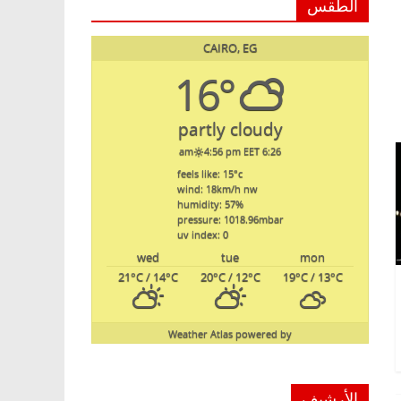
الطقس
CAIRO, EG
16°
partly cloudy
4:56 pm EET
6:26 am
feels like: 15
°c
wind: 18
km/h
nw
humidity: 57
%
pressure: 1018.96
mbar
uv index: 0
wed
tue
mon
21
°C
/ 14
°C
20
°C
/ 12
°C
19
°C
/ 13
°C
Weather Atlas
powered by
الأرشيف