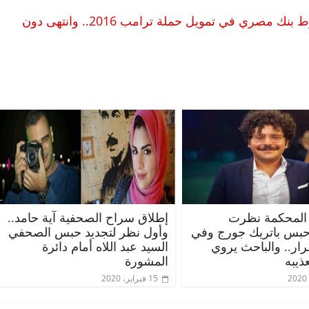
سي إن إن: أمريكا حققت 3سنوات باحتمال تورط بنك مصري في تمويل حملة ترامب 2016.. وانتهى دون
المحكمة نظرت
إطلاق سراح الصحفية آية حامد..
حبس باتريك جورج وفي
وأول نظر لتجديد حبس الصحفي
قرار.. والباحث يروي
السيد عبد اللاه أمام دائرة
ذيبه
المشورة
15 فبراير، 2020