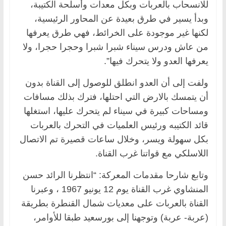
للانسحاب بالعربات وبكل معدات وأسلحة الكتيبة،
وبدأ يسير في طرق بعيدة عن المحاور الرئيسية،
لكنها غير موجودة على الخرائط، فهي طرق يعرفها
من عاش ودرس سيناء شبرا شبرا وحجرا حجرا، ولا
يعرفها العدو ولا يتحرك فيها”.
ولفت إلى أن العدو انطلق للوصول إلى القناة بدون
أن يتمسك بالارض التي احتلها، فترك بذلك مسافات
ومساحات كبيرة في سيناء لم يتحرك عليها، استغلها
قائد الكتيبه ورئيس العلميات في التحرك بالعربات
بكل سهولة ويسر، وخلال ساعات قصيرة تم الاتصال
اللاسلكي مع قواتنا غرب القناة.
وتابع شارحا مقدمات المعركة: “انتظرنا الرائد حسن
المنشاوي غرب القناة يوم 12 يونيو 1967 ، وعبرنا
القناة بالعربات على معديات شمال القنطرة بطريقة
(عربة- عربة) وتوجهنا إلى بورسعيد طبقا للأوامر،