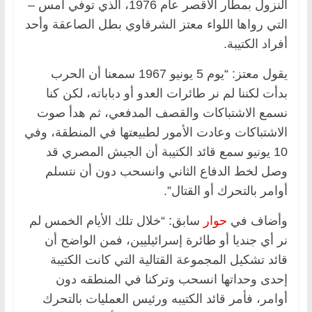
النزول بمطار الأقصر عام 1976، الذي توفي أمس –
التي رواها اللواء معتز الشرقاوي بطل الصاعقة وأحد
أفراد الكتيبة.
يقول معتز: “يوم 5 يونيو 1967 سمعنا أن الحرب
بدأت لكننا لم نر طائرات العدو أو دباباته، لكن كنا
نسمع الاشتباكات والقصف المدفعي، ثم هدأ صوت
الاشتباكات وعادت الأمور لطبيعتها في المنطقة، وفي
10 يونيو سمع قائد الكتيبة أن الجيش المصري قد
وصل لخط الدفاع الثاني وانسحب دون أن نتسلم
أوامر بالتحرك أو القتال”.
وأضاف في
حوار
سابق: “خلال تلك الأيام الخمس لم
نر أي جنديا أو طائرة إسرائيليين، فمن الواضح أن
قائد تشكيل المجموعة القتالية التي كانت الكتيبة
إحدى وحداتها انسحب وتركنا في المنطقه دون
أوامر، فأمر قائد الكتيبه ورئيس العمليات بالتحرك