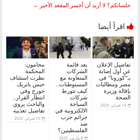
جلساتكم؟ لا أريد أن أخسر المقعد الأخير
→
تفاصيل الإعلان
بعد قائمة
محامون:
عن أول إصابة
الشركات
المحكمة
بـ”كورونا” في
المتعاونة مع
نظرت استئناف
مصر ومطالبات
المستوطنات..
حبس باتريك
بإقالة وزيرة
كيف تتورط
جورج وفي
الصحة
شركات
انتظار القرار..
السياحة
والباحث يروي
14 فبراير، 2020
الالكترونية في
تفاصيل تعذيبه
جرائم حرب
15 فبراير، 2020
ضد
الفلسطينين؟
8 مارس، 2020