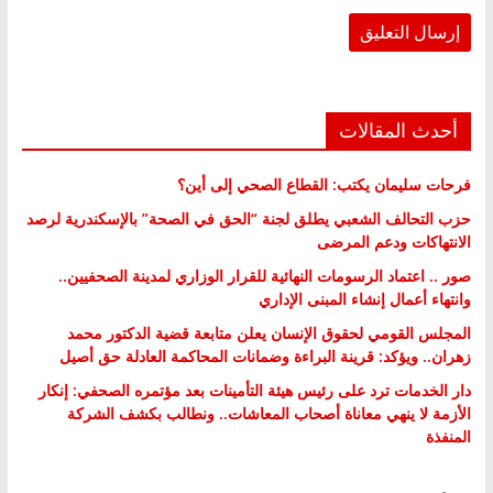
أحدث المقالات
فرحات سليمان يكتب: القطاع الصحي إلى أين؟
حزب التحالف الشعبي يطلق لجنة “الحق في الصحة” بالإسكندرية لرصد
الانتهاكات ودعم المرضى
صور .. اعتماد الرسومات النهائية للقرار الوزاري لمدينة الصحفيين..
وانتهاء أعمال إنشاء المبنى الإداري
المجلس القومي لحقوق الإنسان يعلن متابعة قضية الدكتور محمد
زهران.. ويؤكد: قرينة البراءة وضمانات المحاكمة العادلة حق أصيل
دار الخدمات ترد على رئيس هيئة التأمينات بعد مؤتمره الصحفي: إنكار
الأزمة لا ينهي معاناة أصحاب المعاشات.. ونطالب بكشف الشركة
المنفذة