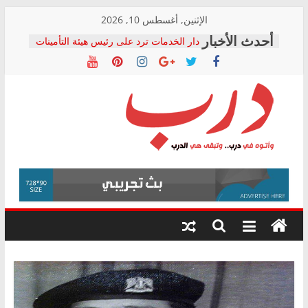
Skip
الإثنين, أغسطس 10, 2026
to
دار الخدمات ترد على رئيس هيئة التأمينات
content
بعد مؤتمره الصحفي: إنكار الأزمة لا ينهي
معاناة أصحاب المعاشات.. ونطالب بكشف
الشركة المنفذة
فرحات سليمان يكتب: القطاع الصحي إلى
أين؟
حزب التحالف الشعبي يطلق لجنة “الحق
درب
في الصحة” بالإسكندرية لرصد الانتهاكات
ودعم المرضى
صور .. اعتماد الرسومات النهائية للقرار
وأتوه
الوزاري لمدينة الصحفيين.. وانتهاء أعمال
في
إنشاء المبنى الإداري
درب..
المجلس القومي لحقوق الإنسان يعلن
وتبقى
متابعة قضية الدكتور محمد زهران.. ويؤكد:
هي
قرينة البراءة وضمانات المحاكمة العادلة
حق أصيل
الدرب