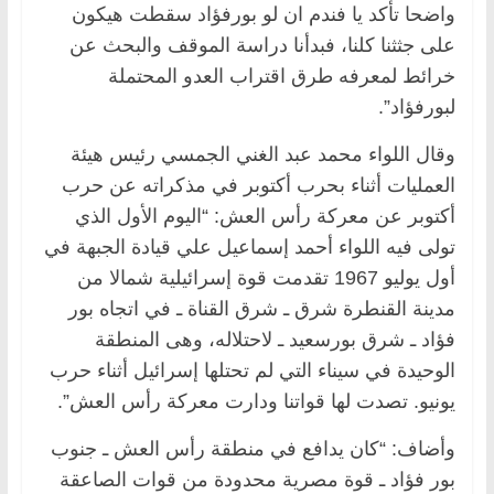
واضحا تأكد يا فندم ان لو بورفؤاد سقطت هيكون
على جثثنا كلنا، فبدأنا دراسة الموقف والبحث عن
خرائط لمعرفه طرق اقتراب العدو المحتملة
لبورفؤاد”.
وقال اللواء محمد عبد الغني الجمسي رئيس هيئة
العمليات أثناء بحرب أكتوبر في مذكراته عن حرب
أكتوبر عن معركة رأس العش: “اليوم الأول الذي
تولى فيه اللواء أحمد إسماعيل علي قيادة الجبهة في
أول يوليو 1967 تقدمت قوة إسرائيلية شمالا من
مدينة القنطرة شرق ـ شرق القناة ـ في اتجاه بور
فؤاد ـ شرق بورسعيد ـ لاحتلاله، وهى المنطقة
الوحيدة في سيناء التي لم تحتلها إسرائيل أثناء حرب
يونيو. تصدت لها قواتنا ودارت معركة رأس العش”.
وأضاف: “كان يدافع في منطقة رأس العش ـ جنوب
بور فؤاد ـ قوة مصرية محدودة من قوات الصاعقة