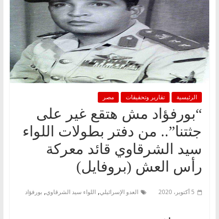
الرئيسية
تقارير وتحقيقات
مصر
“بورفؤاد مش هتقع غير على
جثتنا”.. من دفتر بطولات اللواء
سيد الشرقاوي قائد معركة
رأس العش (بروفايل)
,
,
5 أكتوبر، 2020
العدو الإسرائيلي
اللواء سيد الشرقاوي
بورفؤاد