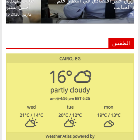
عبدالخالق فاروق خبير اقتصادي في انتظار حلم
الحرية ولمة الحبايب
22 فبراير، 2026
الطقس
CAIRO, EG
16°
partly cloudy
4:56 pm EET
6:26 am
wed
tue
mon
21
°C
/ 14
°C
20
°C
/ 12
°C
19
°C
/ 13
°C
Weather Atlas
powered by