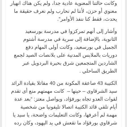
وكانت حالتنا المعنوية عادية جدا، ولم يكن هناك انهيار
معنوي أو حزن، لأننا لم نحارب ولم نعرف حقيقة ما
يحدث، فقط كنا ننفذ الأوامر”.
وأشار إلى أنهم تمركزوا في مدرسة بورسعيد
الثانوية، بالإضافة إلى سرية في مدرسة أشتوم
الجميل في بورسعيد، وكانت أولى المهام دفع
دوريات بالملابس المدنية على بلانصات الصيد لجمع
الشاردين المتجمعين شرق بحيرة البردويل عبر
الطريق الساحلي .
الكتيبة 43 صاعقة المكونة من 40 مقاتلا بقيادة الرائد
سيد الشرقاوى – حينها – كانت مهمتهم منع أى تقدم
لقوات العدو تجاه بورفؤاد، ويواصل معتز: “بعد عدة
أيام تلقي قائد الكتيبة اتصالا تليفونيا من شخصية
مهمة لم أعرفها، وكانت التعليمات واضحة، يا سيد يا
شرقاوي بورفؤاد ما تقعش في يد اليهود، وكان رده