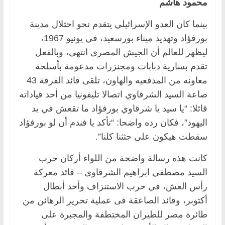
محمود هاشم
بينما كان العدو الإسرائيلي يتقدم نحو احتلال مدينة
بورفؤاد وتهديد ميناء بورسعيد، في يونيو 1967،
ليظهر للعالم أن الجيش المصرى انتهى، وبالفعل
تقدم بسارية دبابات ومجنزرات مدعومة بأسلحة
معاونه من المدفعيه والهاون، تلقى قائد الفرقة 43
صاعة السيد الشرقاوي اتصالا تليفونيا من أحد قياداته
قائلا: “يا سيد يا شرقاوي بورفؤاد ما تقعش في يد
اليهود”، فكان رده واضحا: “تأكد يا فندم أن لو بورفؤاد
سقطت هيكون على جثثنا كلنا”.
كانت هذه رسالة واضحة من اللواء أركان حرب
السيد مصطفي ابراهيم الشرقاوى – قائد معركة
رأس العش، في حرب الاستنزاف وأحد أبطال
أكتوبر، وقائد الصاعقة فى عملية تحرير الرهائن من
طائرة مصر للطيران المختطفة والمجبرة على