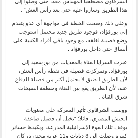
الشرقاوي مصطحبا المهندس معه، حتى وصلوا إلى
هذا الطريق وساروا عليه حتى بعد رأس العش” .
وعلى ذلك وضحت الخطة في مواجهة أي عدو يتقدم
إلى بورفؤاد، فوجود طريق جديد محتمل استوجب
وضع فصيلة لغلقه، مع وجود باقي أفراد الكتيبة على
أنساق حتى داخل بورفؤاد .
عبرت السرايا القناة بالمعديات من بورسعيد إلى
بورفؤاد، وتمركزت فصيلة في نقطة رأس العش،
لأن الطريق الضيق لا يحتمل أكثر من فصيلة للدفاع
عنه، لأن الطريق يقع بين القناة ومنطقة السبخات
شرق القناة .
ووصف الشرقاوي تأثير المعركة على معنويات
الجيش المصري، قائلا: “تخيل أن فصيل صاعقة
يوقف تلك القوة الإسرائيلية المدرعة، ويكبدها خسائر
كبيرة وصلت إلى 8 دبابات و11 عربة مجنزرة، كان