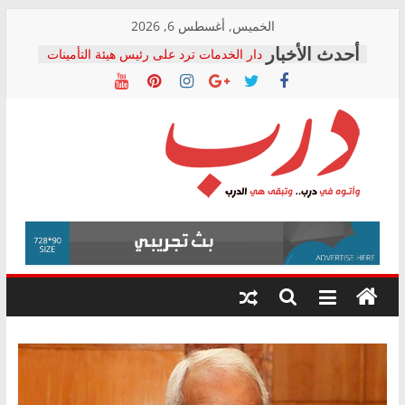
Skip
الخميس, أغسطس 6, 2026
to
دار الخدمات ترد على رئيس هيئة التأمينات
content
بعد مؤتمره الصحفي: إنكار الأزمة لا ينهي
معاناة أصحاب المعاشات.. ونطالب بكشف
الشركة المنفذة
فرحات سليمان يكتب: القطاع الصحي إلى
أين؟
حزب التحالف الشعبي يطلق لجنة “الحق
درب
في الصحة” بالإسكندرية لرصد الانتهاكات
ودعم المرضى
صور .. اعتماد الرسومات النهائية للقرار
وأتوه
الوزاري لمدينة الصحفيين.. وانتهاء أعمال
في
إنشاء المبنى الإداري
درب..
المجلس القومي لحقوق الإنسان يعلن
وتبقى
متابعة قضية الدكتور محمد زهران.. ويؤكد:
هي
قرينة البراءة وضمانات المحاكمة العادلة
حق أصيل
الدرب