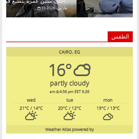
الحرية ولمة الحبايب
أحلى سنين عمره بتضيع في السجن
22 فبراير، 2026
15 مارس، 
الطقس
CAIRO, EG
16°
partly cloudy
4:56 pm EET
6:26 am
wed
tue
mon
21
°C
/ 14
°C
20
°C
/ 12
°C
19
°C
/ 13
°C
Weather Atlas
powered by