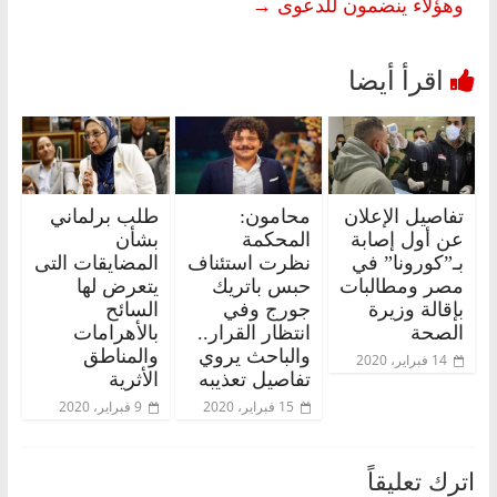
وهؤلاء ينضمون للدعوى
→
تفاصيل الإعلان
محامون:
طلب برلماني
عن أول إصابة
المحكمة
بشأن
بـ”كورونا” في
نظرت استئناف
المضايقات التى
مصر ومطالبات
حبس باتريك
يتعرض لها
بإقالة وزيرة
جورج وفي
السائح
الصحة
انتظار القرار..
بالأهرامات
والباحث يروي
والمناطق
14 فبراير، 2020
تفاصيل تعذيبه
الأثرية
15 فبراير، 2020
9 فبراير، 2020
اترك تعليقاً