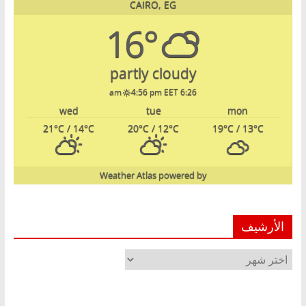
CAIRO, EG
16°
partly cloudy
4:56 pm EET
6:26 am
wed
tue
mon
21
°C
/ 14
°C
20
°C
/ 12
°C
19
°C
/ 13
°C
Weather Atlas
powered by
الأرشيف
الأرشيف