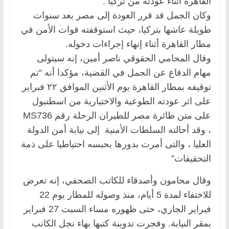
القاهرة أثناء عودته من تركيا .
وكان الجمل قد قرر العودة إلى مصر بعد سنوات
طويلة عاشها بتركيا، حيث استوقفته قوات الأمن في
مطار القاهرة أثناء إنهاء إجراءات دخوله.
وقال المحامي الحقوقي ناصر أمين، إنه سيتولى
مهام الدفاع عن الجمل في القضية، مؤكدا أنه “تم
توقيفه بمطار القاهرة يوم الأثنين الموافق ٢٢ فبراير
على اثر عودته الطوعية والاختيارية من اسطنبول
على متن طائرة مصر للطيران الرحلة رقم MS736
، وقد أحالته السلطات الأمنية إلى نيابة أمن الدولة
العليا ، والتى أمرت بدورها بحبسه احتياطيا على ذمة
التحقيقات”
وقال محامون وأصدقاء للكاتب الصحفي، إنه تعرض
للاختفاء لمدة 5 أيام، منذ وصوله للمطار يوم 22
فبراير الجاري، حتى ظهوره مساء السبت 27 فبراير
بمقر النيابة. وفجرت تدوينة كتبها بهاء نجل الكاتب