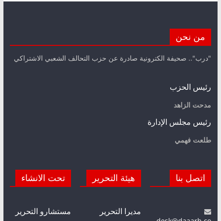
من نحن
"درب".. صحيفة الكترونية صادرة عن حزب التحالف الشعبي الاشتراكي
رئيس الحزب
مدحت الزاهد
رئيس مجلس الإدارة
طلعت فهمي
اتصل بنا
هيئة التحرير
تحت الانشاء
مديرا التحرير
مستشارو التحرير
desk@daaarb.co