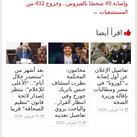
وإصابة 49 شخصًا بالفيروس.. وخروج 432 من
المستشفيات
→
تفاصيل الإعلان
محامون:
بعد أشهر من
عن أول إصابة
المحكمة
“ستصدر خلال
بـ”كورونا” في
نظرت استئناف
أيام”.. “الأعلى
مصر ومطالبات
حبس باتريك
للإعلام”: ننتظر
بإقالة وزيرة
جورج وفي
إصدار لائحة
الصحة
انتظار القرار..
قانون “تنظيم
والباحث يروي
الصحافة” قريبا
14 فبراير، 2020
تفاصيل تعذيبه
16 فبراير، 2020
15 فبراير، 2020