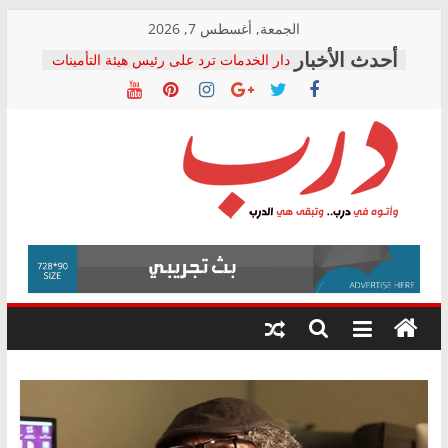
Skip
الجمعة, أغسطس 7, 2026
to
دار الخدمات ترد على رئيس هيئة التأمينات
content
بعد مؤتمره الصحفي: إنكار الأزمة لا ينهي
معاناة أصحاب المعاشات.. ونطالب بكشف
الشركة المنفذة
فرحات سليمان يكتب: القطاع الصحي إلى
أين؟
حزب التحالف الشعبي يطلق لجنة “الحق
درب
في الصحة” بالإسكندرية لرصد الانتهاكات
ودعم المرضى
صور .. اعتماد الرسومات النهائية للقرار
وأتوه
الوزاري لمدينة الصحفيين.. وانتهاء أعمال
في
إنشاء المبنى الإداري
درب..
المجلس القومي لحقوق الإنسان يعلن
وتبقى
متابعة قضية الدكتور محمد زهران.. ويؤكد:
هي
قرينة البراءة وضمانات المحاكمة العادلة
حق أصيل
الدرب