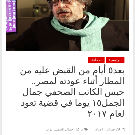
الرئيسية
صحافة
بعد٥ أيام من القبض عليه من
المطار أثناء عودته لمصر..
حبس الكاتب الصحفي جمال
الجمل١٥ يوما في قضية تعود
لعام ٢٠١٧
,
,
28 فبراير، 2021
تركيا
جمال الجمل
درب