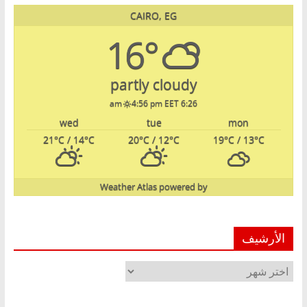
CAIRO, EG
16°
partly cloudy
4:56 pm EET
6:26 am
wed
tue
mon
21
°C
/ 14
°C
20
°C
/ 12
°C
19
°C
/ 13
°C
Weather Atlas
powered by
الأرشيف
الأرشيف