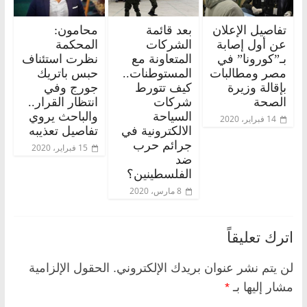
تفاصيل الإعلان
بعد قائمة
محامون:
عن أول إصابة
الشركات
المحكمة
بـ”كورونا” في
المتعاونة مع
نظرت استئناف
مصر ومطالبات
المستوطنات..
حبس باتريك
بإقالة وزيرة
كيف تتورط
جورج وفي
الصحة
شركات
انتظار القرار..
السياحة
والباحث يروي
14 فبراير، 2020
الالكترونية في
تفاصيل تعذيبه
جرائم حرب
15 فبراير، 2020
ضد
الفلسطينين؟
8 مارس، 2020
اترك تعليقاً
لن يتم نشر عنوان بريدك الإلكتروني.
الحقول الإلزامية
مشار إليها بـ
*