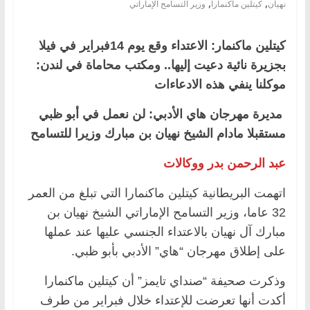
,
,
نهيان
كيتلين ماكنمارا
وزير التسامح الإماراتي
كيتلين ماكنمار: الاعتداء وقع يوم 14فبراير في فيلا
بجزيرة نائية دعيت إليها.. ومكتب محاماة في لندن:
موكلنا ينفي هذه الادعاءات
مديرة مهرجان هاي الأدبي: لن نعمل في أبو ظبي
مستقبلا مادام الشيخ نهيان بن مبارك وزيرا للتسامح
عبد الرحمن بدر ووكالات
اتهمت البريطانية كيتلين ماكنمارا التي تبلغ من العمر
32 عاما، وزير التسامح الإماراتي الشيخ نهيان بن
مبارك آل نهيان بالاعتداء الجنسي عليها عند عملها
على إطلاق مهرجان “هاي” الأدبي بأبو ظبي.
وذكرت صحيفة “صنداي تايمز” أن كيتلين ماكنمارا
أكدت أنها تعرضت للإعتداء خلال فبراير من طرف