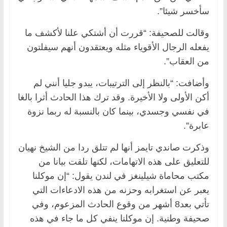
سأخسر شيئا”.
وقالت للصحيفة: “قررت أن أشتكي علنا لأكشف ما
يفعله الرجال الأقوياء مثله ويعتقدون أنهم سيفلتون
من العقاب”.
وأضافت: “بالنظر إلى الترتيبات، يبدو جليا أنني لم
أكن الأولى ولا الأخيرة. وقد ترك هذا الحادث أثرا بالغا
في نفسي وجسدي، بينما كان بالنسبة له ربما نزوة
عابرة”.
وذكرت صاندي تايمز أنها لم تتلق ردا من الشيخ نهيان
للتعليق على هذه الاتهامات، لكنها تلقت بيانا من
مكتب محاماة شيلينغز في لندن يقول: “إن موكلنا
يعبر عن استغرابه وحزنه من هذه الادعاءات التي
تأتي بعد8 أشهر من وقوع الحادث المزعوم، وفي
صحيفة وطنية. إن موكلنا ينفي كل ما جاء في هذه