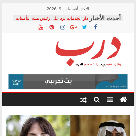
Skip
الأحد, أغسطس 9, 2026
to
دار الخدمات ترد على رئيس هيئة التأمينات
content
بعد مؤتمره الصحفي: إنكار الأزمة لا ينهي
معاناة أصحاب المعاشات.. ونطالب بكشف
الشركة المنفذة
فرحات سليمان يكتب: القطاع الصحي إلى
أين؟
حزب التحالف الشعبي يطلق لجنة “الحق
درب
في الصحة” بالإسكندرية لرصد الانتهاكات
ودعم المرضى
صور .. اعتماد الرسومات النهائية للقرار
وأتوه
الوزاري لمدينة الصحفيين.. وانتهاء أعمال
في
إنشاء المبنى الإداري
درب..
المجلس القومي لحقوق الإنسان يعلن
وتبقى
متابعة قضية الدكتور محمد زهران.. ويؤكد:
هي
قرينة البراءة وضمانات المحاكمة العادلة
حق أصيل
الدرب