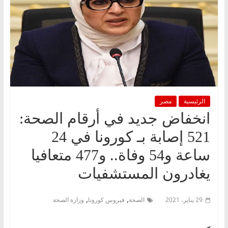
الرئيسية
مصر
انخفاض جديد في أرقام الصحة:
521 إصابة بـ كورونا في 24
ساعة و54 وفاة.. و477 متعافيا
يغادرون المستشفيات
,
,
29 يناير، 2021
الصحة
فيروس كورونا
وزارة الصحة