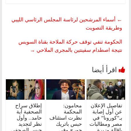
←
أسماء المرشحين لرئاسة المجلس الرئاسي الليبي
وطريقة التصويت
الحكومة تنفي توقف حركة الملاحة بقناة السويس
نتيجة اصطدام سفينتين بالمجرى الملاحي
→
تفاصيل الإعلان
محامون:
إطلاق سراح
عن أول إصابة
المحكمة
الصحفية آية
بـ”كورونا” في
نظرت استئناف
حامد.. وأول
مصر ومطالبات
حبس باتريك
نظر لتجديد
بإقالة وزيرة
جورج وفي
حبس الصحفي