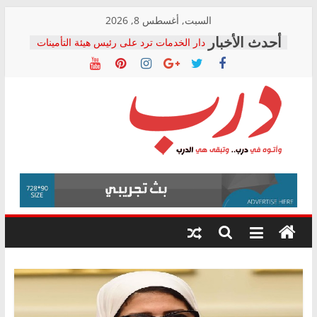
Skip
السبت, أغسطس 8, 2026
to
دار الخدمات ترد على رئيس هيئة التأمينات
content
بعد مؤتمره الصحفي: إنكار الأزمة لا ينهي
معاناة أصحاب المعاشات.. ونطالب بكشف
الشركة المنفذة
فرحات سليمان يكتب: القطاع الصحي إلى
أين؟
حزب التحالف الشعبي يطلق لجنة “الحق
درب
في الصحة” بالإسكندرية لرصد الانتهاكات
ودعم المرضى
صور .. اعتماد الرسومات النهائية للقرار
وأتوه
الوزاري لمدينة الصحفيين.. وانتهاء أعمال
في
إنشاء المبنى الإداري
درب..
المجلس القومي لحقوق الإنسان يعلن
وتبقى
متابعة قضية الدكتور محمد زهران.. ويؤكد:
هي
قرينة البراءة وضمانات المحاكمة العادلة
حق أصيل
الدرب