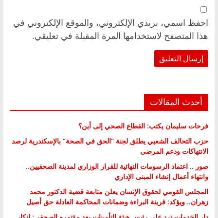
احفظ اسمي، بريدي الإلكتروني، والموقع الإلكتروني في
هذا المتصفح لاستخدامها المرة المقبلة في تعليقي.
أحدث المقالات
فرحات سليمان يكتب: القطاع الصحي إلى أين؟
حزب التحالف الشعبي يطلق لجنة “الحق في الصحة” بالإسكندرية لرصد
الانتهاكات ودعم المرضى
صور .. اعتماد الرسومات النهائية للقرار الوزاري لمدينة الصحفيين..
وانتهاء أعمال إنشاء المبنى الإداري
المجلس القومي لحقوق الإنسان يعلن متابعة قضية الدكتور محمد
زهران.. ويؤكد: قرينة البراءة وضمانات المحاكمة العادلة حق أصيل
دار الخدمات ترد على رئيس هيئة التأمينات بعد مؤتمره الصحفي: إنكار