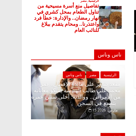
ناس وناس
صر
ناس وناس
الرئيسية
مصر
ناس وناس
ى الإفطار وبلكونة بلا زينة
مقعد شاغر على مائدة الإفطار.
عبدالخالق فاروق خبير
محمد علي طالب الهندسة يشكو 
انتظار حلم الحرية ولمة
من الأمراض.. ووالدته: أحلى س
بتضيع في السجن
15 مارس، 2026