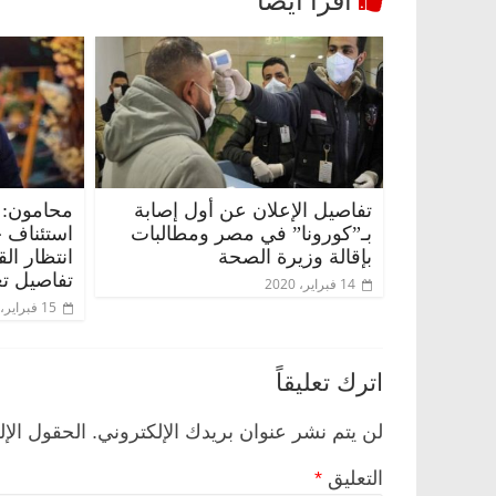
تفاصيل الإعلان عن أول إصابة
محامون: 
بـ”كورونا” في مصر ومطالبات
استئناف 
بإقالة وزيرة الصحة
انتظار ال
تفاصيل تع
14 فبراير، 2020
ناس وناس
الرئيسية
مصر
ناس وناس
15 فبراير، 2020
وق.. خبير اقتصادي
في ذكرى رحيله.. د. نور فرحات فقي
ده وحيداً على أبواب
قانوني دافع عن قضايا الوطن وانحاز
اترك تعليقاً
للحرية (بروفايل)
26 يناير، 2026
لن يتم نشر عنوان بريدك الإلكتروني.
الحقول الإل
التعليق
*