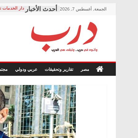
Skip
الجمعة, أغسطس 7, 2026
دار الخدمات ت
to
بعد مؤتمره الص
معاناة أصحاب
content
الشركة المنفذ
فرحات سليمان
درب
أين؟
حزب التحالف 
في الصحة” بال
وأتوه
ودعم المرضى
صور .. اعتماد 
في
مصر
تقارير وتحقيقات
عربي ودولي
مجتم
الوزاري لمدينة
درب..
إنشاء المبنى ا
وتبقى
المجلس القوم
هي
متابعة قضية ا
الدرب
قرينة البراءة 
حق أصيل