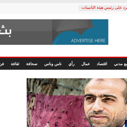
رد على رئيس هيئة التأمينات
حفي: إنكار الأزمة لا ينهي
 المعاشات.. ونطالب بكشف
ة
 يكتب: القطاع الصحي إلى
الشعبي يطلق لجنة “الحق
إسكندرية لرصد الانتهاكات
الرسومات النهائية للقرار
ع مدني
اقتصاد
عمال
رأي
ناس وناس
صحافة
ثقافة
فن
 الصحفيين.. وانتهاء أعمال
لإداري
ي لحقوق الإنسان يعلن
لدكتور محمد زهران.. ويؤكد:
وضمانات المحاكمة العادلة