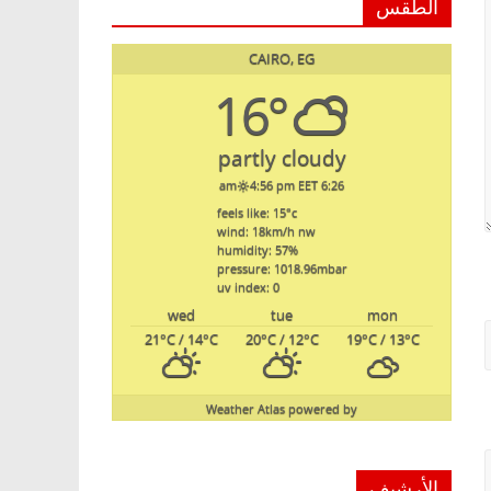
الطقس
CAIRO, EG
16°
partly cloudy
4:56 pm EET
6:26 am
feels like: 15
°c
wind: 18
km/h
nw
humidity: 57
%
pressure: 1018.96
mbar
uv index: 0
wed
tue
mon
21
°C
/ 14
°C
20
°C
/ 12
°C
19
°C
/ 13
°C
Weather Atlas
powered by
الأرشيف