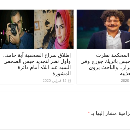
المحكمة نظرت
إطلاق سراح الصحفية آية حامد..
حبس باتريك جورج وفي
وأول نظر لتجديد حبس الصحفي
قرار.. والباحث يروي
السيد عبد اللاه أمام دائرة
الرئيسية
مصر
ناس وناس
الرئيسية
م
ذيبه
المشورة
مقعد شاغر على مائدة الإفطار.. يحيى
مقعد شاغر عل
15 فبراير، 2020
ه
حسين عبدالهادي فارس مقاومة
رمضان.. د. 
الخصخصة الذي دافع عن المال العام
اقتصادي في 
(بروفايل)
الحبايب
21 فبراير، 2026
22 فبراير، 2026
زامية مشار إليها بـ
*