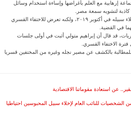
اعة إرهابية مع العلم بأغراضها وإساءة استخدام وسائل
 كاذبة لتشويه سمعة مصر.
يذكر أن هذه ثاني قضايا إبراهيم متولي، بعد إخلاء سبيله في أكتوبر ٢٠١٩، ولكنه تعرض للاختفاء القسري
هما في القضية.
يات، قد قال أن إبراهيم متولي أثبت في أولى جلسات
فترة الاختفاء القسري.
لمطالبة بالكشف عن مصير نجله وغيره من المختفين قسريا
ر.. عن استعادة مقوماتنا الاقتصادية
من الشخصيات للنائب العام لإخلاء سبيل المحبوسين احتياطيا