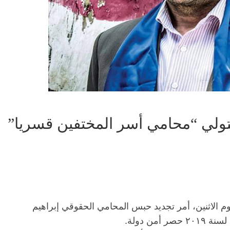
متولي “محامي أسر المختفين قسريا”
يوم الاثنين، أمر تجديد حبس المحامي الحقوقي إبراهيم