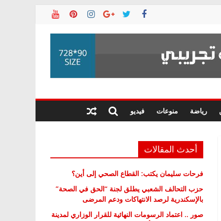
رياضة
منوعات
فيديو
أحدث المقالات
فرحات سليمان يكتب: القطاع الصحي إلى أين؟
حزب التحالف الشعبي يطلق لجنة “الحق في الصحة”
بالإسكندرية لرصد الانتهاكات ودعم المرضى
صور .. اعتماد الرسومات النهائية للقرار الوزاري لمدينة