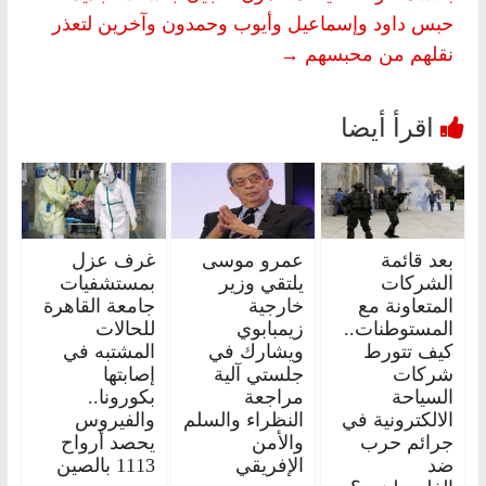
حبس داود وإسماعيل وأيوب وحمدون وآخرين لتعذر
نقلهم من محبسهم
→
بعد قائمة
عمرو موسى
غرف عزل
الشركات
يلتقي وزير
بمستشفيات
المتعاونة مع
خارجية
جامعة القاهرة
المستوطنات..
زيمبابوي
للحالات
كيف تتورط
ويشارك في
المشتبه في
شركات
جلستي آلية
إصابتها
السياحة
مراجعة
بكورونا..
الالكترونية في
النظراء والسلم
والفيروس
جرائم حرب
والأمن
يحصد أرواح
ضد
الإفريقي
1113 بالصين