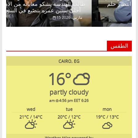
الخالق فاروق خبير اقتصادي في انتظار حلم
طالب الهن
أحلى سنين عمره بتضيع في السجن
اير، 2026
15 مارس، 2026
الطقس
CAIRO, EG
16°
partly cloudy
4:56 pm EET
6:26 am
wed
tue
mon
21
°C
/ 14
°C
20
°C
/ 12
°C
19
°C
/ 13
°C
Weather Atlas
powered by