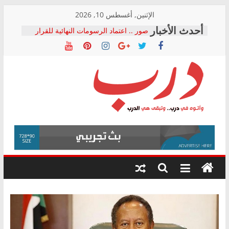
Skip
الإثنين, أغسطس 10, 2026
to
صور .. اعتماد الرسومات النهائية للقرار
content
الوزاري لمدينة الصحفيين.. وانتهاء أعمال
إنشاء المبنى الإداري
النائبة مها عبد الناصر تعلن تقدمها بقانون
حرية تداول المعلومات للبرلمان خلال
الأسبوع الأخير لدور الانعقاد
نقيب الصحفيين يخاطب الوزراء
درب
والمحافظين ويتقدم بـ 10 بلاغات للنائب
العام ضد مؤسسات تستغل المتدربين
فرحات سليمان يكتب: القطاع الصحي إلى
وأتوه
أين؟
في
حزب التحالف الشعبي يطلق لجنة “الحق
درب..
في الصحة” بالإسكندرية لرصد الانتهاكات
وتبقى
ودعم المرضى
هي
الدرب