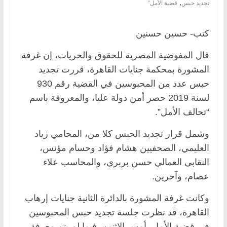
,
تجديد حبس
قضية الأمل"
كتب- حسين حسنين
قال المفوضية المصرية للحقوق والحريات، إن غرفة
المشورة بمحكمة جنايات القاهرة، قررت تجديد
حبس عدد من المحبوسين في القضية رقم 930
لسنة 2019 حصر أمن دولة عليا، والمعروفة باسم
“تحالف الأمل”.
وشمل قرار تجديد الحبس كلا من، المحامي زياد
العليمي، الصحفيين هشام فؤاد وحسام مؤنس،
النقابي العمالي حسن بربري، والمحاسب علاء
عصام، وآخرين.
وكانت غرفة المشورة بالدائرة الثانية جنايات إرهاب
القاهرة، قد نظرت جلسة تجديد حبس المحبوسين
في قضية الأمل، أمس الاثنين، فيما لم يتم معرفة