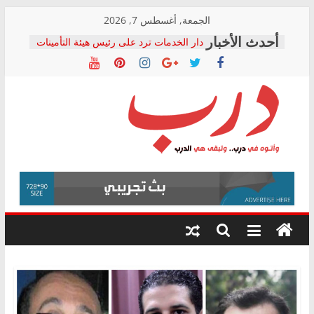
Skip
الجمعة, أغسطس 7, 2026
to
دار الخدمات ترد على رئيس هيئة التأمينات
content
بعد مؤتمره الصحفي: إنكار الأزمة لا ينهي
معاناة أصحاب المعاشات.. ونطالب بكشف
الشركة المنفذة
فرحات سليمان يكتب: القطاع الصحي إلى
أين؟
حزب التحالف الشعبي يطلق لجنة “الحق
درب
في الصحة” بالإسكندرية لرصد الانتهاكات
ودعم المرضى
صور .. اعتماد الرسومات النهائية للقرار
وأتوه
الوزاري لمدينة الصحفيين.. وانتهاء أعمال
في
إنشاء المبنى الإداري
درب..
المجلس القومي لحقوق الإنسان يعلن
وتبقى
متابعة قضية الدكتور محمد زهران.. ويؤكد:
هي
قرينة البراءة وضمانات المحاكمة العادلة
حق أصيل
الدرب