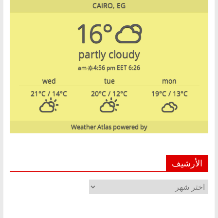
CAIRO, EG
16°
partly cloudy
4:56 pm EET
6:26 am
wed
tue
mon
21
°C
/ 14
°C
20
°C
/ 12
°C
19
°C
/ 13
°C
Weather Atlas
powered by
الأرشيف
الأرشيف