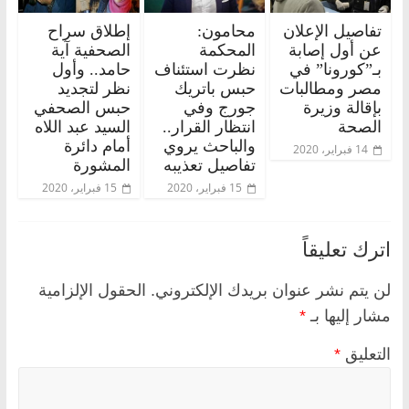
تفاصيل الإعلان
محامون:
إطلاق سراح
عن أول إصابة
المحكمة
الصحفية آية
بـ”كورونا” في
نظرت استئناف
حامد.. وأول
مصر ومطالبات
حبس باتريك
نظر لتجديد
بإقالة وزيرة
جورج وفي
حبس الصحفي
الصحة
انتظار القرار..
السيد عبد اللاه
والباحث يروي
أمام دائرة
14 فبراير، 2020
تفاصيل تعذيبه
المشورة
15 فبراير، 2020
15 فبراير، 2020
اترك تعليقاً
لن يتم نشر عنوان بريدك الإلكتروني.
الحقول الإلزامية
مشار إليها بـ
*
التعليق
*