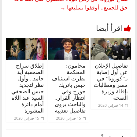
حق للجميع.. أوقفوا تسليعها
→
تفاصيل الإعلان
محامون:
إطلاق سراح
عن أول إصابة
المحكمة
الصحفية آية
بـ”كورونا” في
نظرت استئناف
حامد.. وأول
مصر ومطالبات
حبس باتريك
نظر لتجديد
بإقالة وزيرة
جورج وفي
حبس الصحفي
الصحة
انتظار القرار..
السيد عبد اللاه
والباحث يروي
أمام دائرة
14 فبراير، 2020
تفاصيل تعذيبه
المشورة
15 فبراير، 2020
15 فبراير، 2020