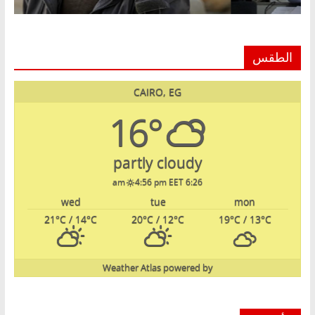
الطقس
CAIRO, EG
16°
partly cloudy
4:56 pm EET
6:26 am
wed
tue
mon
21
°C
/ 14
°C
20
°C
/ 12
°C
19
°C
/ 13
°C
Weather Atlas
powered by