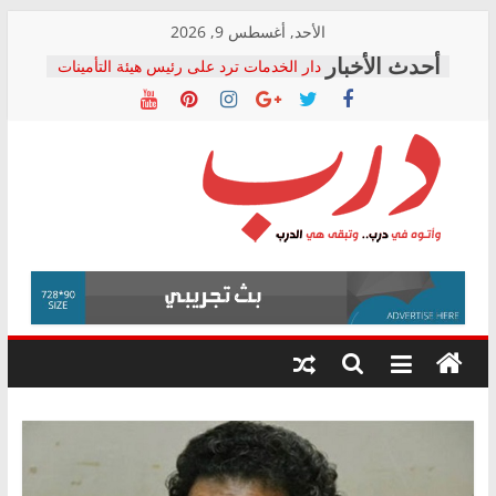
Skip
الأحد, أغسطس 9, 2026
to
دار الخدمات ترد على رئيس هيئة التأمينات
content
بعد مؤتمره الصحفي: إنكار الأزمة لا ينهي
معاناة أصحاب المعاشات.. ونطالب بكشف
الشركة المنفذة
فرحات سليمان يكتب: القطاع الصحي إلى
أين؟
حزب التحالف الشعبي يطلق لجنة “الحق
درب
في الصحة” بالإسكندرية لرصد الانتهاكات
ودعم المرضى
صور .. اعتماد الرسومات النهائية للقرار
وأتوه
الوزاري لمدينة الصحفيين.. وانتهاء أعمال
في
إنشاء المبنى الإداري
درب..
المجلس القومي لحقوق الإنسان يعلن
وتبقى
متابعة قضية الدكتور محمد زهران.. ويؤكد:
هي
قرينة البراءة وضمانات المحاكمة العادلة
حق أصيل
الدرب