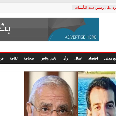
رد على رئيس هيئة التأمينات
حفي: إنكار الأزمة لا ينهي
 المعاشات.. ونطالب بكشف
ة
 يكتب: القطاع الصحي إلى
الشعبي يطلق لجنة “الحق
إسكندرية لرصد الانتهاكات
الرسومات النهائية للقرار
ع مدني
اقتصاد
عمال
رأي
ناس وناس
صحافة
ثقافة
فن
 الصحفيين.. وانتهاء أعمال
لإداري
ي لحقوق الإنسان يعلن
لدكتور محمد زهران.. ويؤكد:
وضمانات المحاكمة العادلة