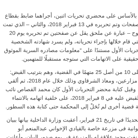
ة بالأساس على محضري تحريات اثنين، أجراهما ضابط بقطاع
الأمن الوطني. يتكون المحضر الأول من ست صفحات وتم تحريره في 13 فبراير 2018، والثاني – الذي تمت
كتابته بعد أسبوع كامل من القبض على أبو الفتوح – عبارة عن ملحق يقل عن صفحتين تم تحريره يوم 20
ي قام خلالها بإجراء تحرياته، ولم يسرد شهادته الشخصية
ريات الأول مستندًا على “معلومات مصادره السرية الموثوق
حقيقية على الاتهامات التي ستوجه مستقبلًا للمتهمين.
وبين سنتي 2018 و2020، ألقت قوات الأمن على 10 من أصل 25 متهمًا في القضية، وهم بترتيب القبض:
محمد القصاص، وعبد المنعم أبو الفتوح، وستة مزارعين، ومعاذ الشرقاوي وذلك خلال عام 2018، ثم ألقي
لقبض على محمود عزت في أغسطس 2020، وقبل كتابة محضر التحريات الأول كان محمد القصاص نائب
رئيس حزب مصر القوية محتجزًا بالفعل، بعد القبض عليه في 8 فبراير 2018، على خلفية اتهامه بالانتماء
ة قضية أخرى لم تُحَلْ إلى المحكمة حتى كتابة هذه السطور.
بعد مرور أسبوع من القبض على أبو الفتوح، وتحديدًا في تاريخ 21 فبراير، أعقبت وزارة الداخلية بيانها ببيان
، بعنوان “ضبط 6 عناصر إخوانية فى مزرعة خاصة بالقيادي الإخواني عبدالمنعم أبو
وح نفت وجود علاقة له بالمزرعة في يوم صدور البيان، وأعلنت