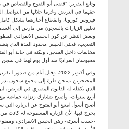
حقهما في التريض وحُرما خلالها من التواصل الل
وبغض النظر عن كون الحبس الانفرادي المطول 
التعذيب، فحتى الحبس محدود المدة الذي ينظم
مخالفات داخل السجن، ولكنه في حالة أبو الف
محبوسان انفراديًا منذ أول يوم لهما في سجن 
وفي أكتوبر 2022، وقبل أيام من صد
المحتجزين بسجن طرة إلى مجمع سجون بدر. 
الذي يكفله له القانون المصري في التريض، لي
أربع سنوات، وأصبح يتشارك زنزانة جماعية مع ع
أصبح أسوأ. امتنع أبو الفتوح عن الزيارة التي س
يخرج فيها، لأن الزيارة المسموحة له كانت من 
-حسب أسرته- رهن الحبس الانفرادي، وممنوعًا