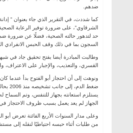
ضدهم.
كما شددت، في التقرير الذي جاء بعنوان ” إدانة
الشرقاوي”، على ضرورة توفير الرعاية الصحية 
حد لتدهور حالته الصحية، فضلًا عن ضرورة ضما
السجون بما في ذلك وقف الحبس الانفرادي المط
وطالبت المبادرة أيضا بفتح تحقيق جاد في شبها
القسري، والتعذيب، والإجبار على الاعتراف، وا
الرئيسية
مصر
ناس وناس
الرئيسية
مصر
ن
ضغط الد
د. عبدالخالق فاروق.. خبير اقتصادي
في ذكرى رحيله.. د
يستلزم استعانته بجهاز للتنفس، وتم السماح له
يحتفل بذكرى ميلاده وحيداً على أبواب
قانوني دافع عن قض
السبعين (بروفايل)
للحرية (بروفايل)
الجهاز لم يعد يعمل بسبب ظروف الاحتجاز في ا
26 يناير، 2026
26 يناير، 2026
وعلى مدار السنوات الأربع الفائتة تعرض أبو ا
من طلبات أثناء حبسه احتياطيًا لنقله إلى مس