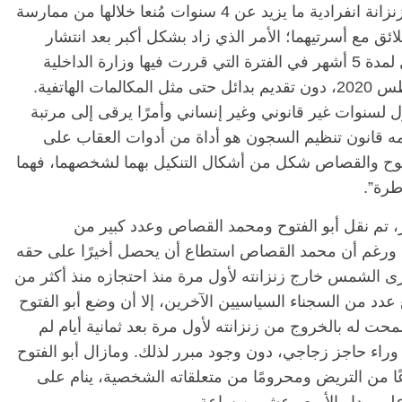
وتابع التقرير: “قضى أبو الفتوح والقصاص في زنزانة انفرادية ما يزيد عن 4 سنوات مُنعا خلالها من ممارسة
ائق مع أسرتيهما؛ الأمر الذي زاد بشكل أكبر بعد انتشار
فيروس كورونا، وانقطاع أخبارهما بشكل كامل لمدة 5 أشهر في الفترة التي قررت فيها وزارة الداخلية
تعليق الزيارات بالسجون من مارس إلى أغسطس 2020، دون تقديم بدائل حتى مثل المكالمات الهاتفية.
لسنوات غير قانوني وغير إنساني وأمرًا يرقى إلى مرتبة
ه قانون تنظيم السجون هو أداة من أدوات العقاب على
توح والقصاص شكل من أشكال التنكيل بهما لشخصهما، فهما
طرة”.
ور التقرير، تم نقل أبو الفتوح ومحمد القصاص وعدد كبير من
ورغم أن محمد القصاص استطاع أن يحصل أخيرًا على حقه
رى الشمس خارج زنزانته لأول مرة منذ احتجازه منذ أكثر من
دد من السجناء السياسيين الآخرين، إلا أن وضع أبو الفتوح
محت له بالخروج من زنزانته لأول مرة بعد ثمانية أيام لم
وراء حاجز زجاجي، دون وجود مبرر لذلك. ومازال أبو الفتوح
 من التريض ومحرومًا من متعلقاته الشخصية، ينام على