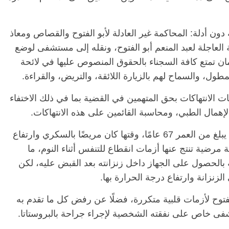
 دون أدلة: المحاكمة غير العادلة لأبو الفتوح والقصاص ومعاذ
العاجلة لعبد المنعم أبو الفتوح، ونقله إلى مستشفى لوضع
ن تمتع كافة السجناء بالحقوق المنصوص عليها في لائحة
ول، والسماح لهم بالزيارة اللائقة، والتريض، والقراءة.
ت الانتهاكات بحق المتهمين في القضية بما في ذلك الاختفاء
لإهمال الطبي، ومحاسبة القائمين على هذه الانتهاكات.
الرئيسية
مصر
ناس وناس
ونوهت إلى أن احتجاز أبو الفتوح بدأ عندما كان يبلغ من العمر 67 عامًا، وقتها كان مريضًا بالسكري وارتفاع
اس وناس
مقعد شاغر على مائدة الإفطار.. يحيى
م، إلى جانب تشخيصه منذ 2006 بحالة مرضية تنتج عنها أزمات انقطاع للتنفس أثناء النوم، ما
. نور فرحات فقيه
حسين عبدالهادي فارس مقاومة
 بالحصول على الجهاز داخل زنزانته بعد القبض عليه، لكن
ايا الوطن وانحاز
الخصخصة الذي دافع عن المال العام
(بروفايل)
لزنزانة وارتفاع درجة الحرارة بها.
21 فبراير، 2026
لفتوح لأزمات قلبية متكررة، فضلًا عن رفض كل ما تقدم به
تشفى خاص على نفقته الشخصية لإجراء جراحة بالبروستاتا.