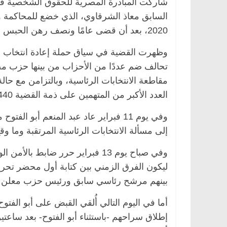
شاركت المبادرة المصرية للحقوق الشخصية في 
السابق معاذ الشرقاوي، الذي خضع للمحاكمة 
2020، بعد أن قضى عامًا ونصف رهن الحبس الاحتياطي في سجن طرة.
وظهرت القضية في سياق حملة إعادة انتخاب رئي
مقاطعة الانتخابات الرئاسية، وبالتزامن مع ح
العدد الأكبر من المتهمين على ذمة القضية 440 لسنة 2018 (حصر تحقيق أمن الدولة طوارئ).
وفي يوم 11 فبراير عاد عبد المنعم أب
إلى مسألة الانتخابات الرئاسية المرتقبة وما
بينهم مرشح رئاسي سابق ورئيس حزب معلن أقل من 
أما في اليوم التالي أُلقي القبض على أبو ال
إطلاق سراحهم -باستثناء أبو الفتوح- بعد ساعتين