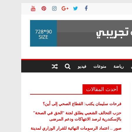
رياضة
منوعات
فيديو
أحدث المقالات
فرحات سليمان يكتب: القطاع الصحي إلى أين؟
حزب التحالف الشعبي يطلق لجنة “الحق في الصحة”
بالإسكندرية لرصد الانتهاكات ودعم المرضى
صور .. اعتماد الرسومات النهائية للقرار الوزاري لمدينة