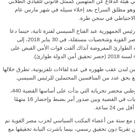
هيئة الدفاع عن المتهمين كممثل قانوني للقيادي الطلابي
وهو مطلق السراح بعد إخلاء سبيله في شهر مارس عام
س الجمهورية عبد الفتاح السيسي لفترة ثانية، حينما دعا
تحالف ضم عددًا من الأحزاب من بينها حزب مصر القوية وشخصيات مستقلة، في 30 يناير 2018، إلى
الة الطوارئ المفروضة آنذاك ألقت قوات الأمن القبض على
و الفتوح من لندن عقب ظهوره في عدة لقاءات تلفزيونية، تطرق خلالها
 وقع بحق عدد من المنافسين المحتملين للرئيس السيسي.
وفي صباح يوم 13 فبراير حرر ضابط بالأمن الوطني محضر تحرياته التي بدأت على أساسها القضية 440،
ليكون الفرق الزمني بين كتابة أول محضر تحريات في القضية وبين صدور أمر بضبط وإحضار 16 متهمًا
24 ساعة.
فتوح مع ستة من أعضاء المكتب السياسي لحزب مصر القوية تم
 تقريبًا دون تحقيق رسمي، بينما باشرت النيابة تحقيقها مع