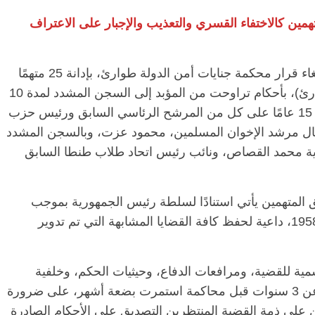
مين كالاختفاء القسري والتعذيب والإجبار على الاعتراف
طالبت المبادرة المصرية للحقوق الشخصية بإلغاء قرار محكمة جنايات أمن الدولة طوارئ، بإدانة 25 متهمًا
في القضية 1059 لسنة 2021 (أمن الدولة طوارئ)، بأحكام تراوحت من المؤبد إلى السجن المشدد لمدة 10
سنوات، حيث حكمت حضوريًا بالسجن المشدد 15 عامًا على كل من المرشح الرئاسي السابق ورئيس حزب
أعمال مرشد الإخوان المسلمين، محمود عزت، وبالسجن المشدد
ية محمد القصاص، ونائب رئيس اتحاد طلاب طنطا السابق
حق المتهمين يأتي استنادًا لسلطة رئيس الجمهورية بموجب
المادة 14 من قانون الطوارئ رقم 162 لسنة 1958، داعية لحفظ كافة القضايا المشابهة التي تم تدوير
ية للقضية، ومرافعات الدفاع، وحيثيات الحكم، وخلفية
الاحتجاز على ذمة التحقيق الذي امتد لما يزيد عن 3 سنوات قبل محاكمة استمرت بضعة أشهر، على ضرورة
 على ذمة القضية المنتظرين التصديق على الأحكام الصادرة