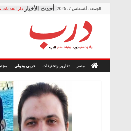
Skip
الجمعة, أغسطس 7, 2026
دار الخدمات ت
to
بعد مؤتمره الص
معاناة أصحاب
content
الشركة المنفذ
فرحات سليمان
درب
أين؟
حزب التحالف 
في الصحة” بال
وأتوه
ودعم المرضى
صور .. اعتماد 
في
مصر
تقارير وتحقيقات
عربي ودولي
مجتم
الوزاري لمدينة
درب..
إنشاء المبنى ا
وتبقى
المجلس القوم
هي
متابعة قضية ا
الدرب
قرينة البراءة 
حق أصيل