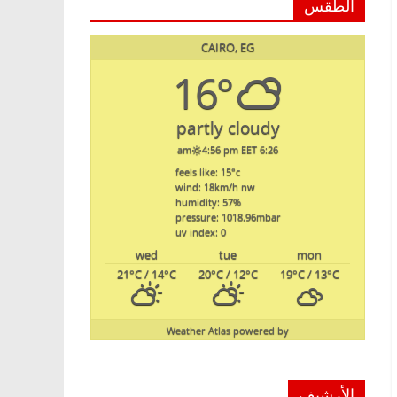
الطقس
CAIRO, EG
16°
partly cloudy
4:56 pm EET
6:26 am
feels like: 15
°c
wind: 18
km/h
nw
humidity: 57
%
pressure: 1018.96
mbar
uv index: 0
wed
tue
mon
21
°C
/ 14
°C
20
°C
/ 12
°C
19
°C
/ 13
°C
Weather Atlas
powered by
الأرشيف