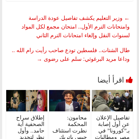
←
وزير التعليم يكشف تفاصيل عودة الدراسة
وامتحانات الترم الأول.. امتحان مجمع لكل المواد
لسنوات النقل وإلغاء امتحانات الترم الثاني
طال الشتات.. فلسطين تودع صاحب رأيت رام الله ..
وداعا مريد البرغوثي: سلم على رضوى
→
تفاصيل الإعلان
محامون:
إطلاق سراح
عن أول إصابة
المحكمة
الصحفية آية
بـ”كورونا” في
نظرت استئناف
حامد.. وأول
مصر ومطالبات
حبس باتريك
نظر لتجديد