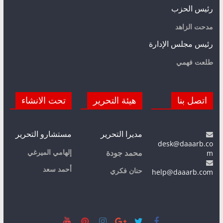
رئيس الحزب
مدحت الزاهد
رئيس مجلس الإدارة
طلعت فهمي
اتصل بنا
هيئة التحرير
تحت الانشاء
مديرا التحرير
مستشارو التحرير
desk@daaarb.co
m
إلهامي الميرغي
محمد جودة
أحمد سعد
حنان فكري
help@daaarb.com