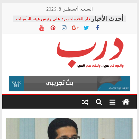
Skip
السبت, أغسطس 8, 2026
to
دار الخدمات ترد على رئيس هيئة التأمينات
content
بعد مؤتمره الصحفي: إنكار الأزمة لا ينهي
معاناة أصحاب المعاشات.. ونطالب بكشف
الشركة المنفذة
فرحات سليمان يكتب: القطاع الصحي إلى
أين؟
حزب التحالف الشعبي يطلق لجنة “الحق
درب
في الصحة” بالإسكندرية لرصد الانتهاكات
ودعم المرضى
صور .. اعتماد الرسومات النهائية للقرار
وأتوه
الوزاري لمدينة الصحفيين.. وانتهاء أعمال
في
إنشاء المبنى الإداري
درب..
المجلس القومي لحقوق الإنسان يعلن
وتبقى
متابعة قضية الدكتور محمد زهران.. ويؤكد:
هي
قرينة البراءة وضمانات المحاكمة العادلة
حق أصيل
الدرب