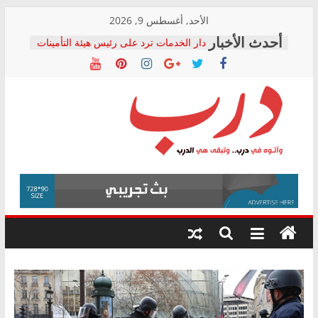
Skip
الأحد, أغسطس 9, 2026
to
دار الخدمات ترد على رئيس هيئة التأمينات
content
بعد مؤتمره الصحفي: إنكار الأزمة لا ينهي
معاناة أصحاب المعاشات.. ونطالب بكشف
الشركة المنفذة
فرحات سليمان يكتب: القطاع الصحي إلى
أين؟
حزب التحالف الشعبي يطلق لجنة “الحق
درب
في الصحة” بالإسكندرية لرصد الانتهاكات
ودعم المرضى
صور .. اعتماد الرسومات النهائية للقرار
وأتوه
الوزاري لمدينة الصحفيين.. وانتهاء أعمال
في
إنشاء المبنى الإداري
درب..
المجلس القومي لحقوق الإنسان يعلن
وتبقى
متابعة قضية الدكتور محمد زهران.. ويؤكد:
هي
قرينة البراءة وضمانات المحاكمة العادلة
حق أصيل
الدرب