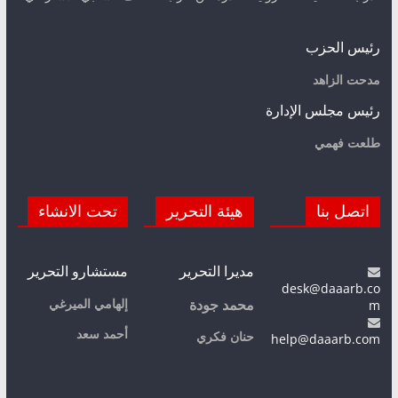
رئيس الحزب
مدحت الزاهد
رئيس مجلس الإدارة
طلعت فهمي
اتصل بنا
هيئة التحرير
تحت الانشاء
مديرا التحرير
مستشارو التحرير
desk@daaarb.co
m
إلهامي الميرغي
محمد جودة
أحمد سعد
حنان فكري
help@daaarb.com