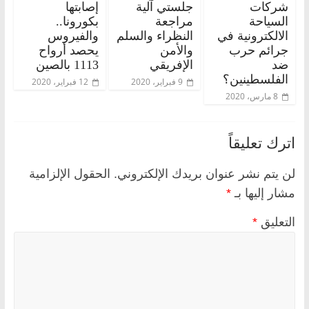
شركات
جلستي آلية
إصابتها
السياحة
مراجعة
بكورونا..
الالكترونية في
النظراء والسلم
والفيروس
جرائم حرب
والأمن
يحصد أرواح
ضد
الإفريقي
1113 بالصين
الفلسطينين؟
9 فبراير، 2020
12 فبراير، 2020
8 مارس، 2020
اترك تعليقاً
لن يتم نشر عنوان بريدك الإلكتروني.
الحقول الإلزامية
مشار إليها بـ
*
التعليق
*