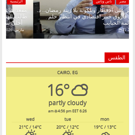
الرئيسية
مصر
ناس وناس
مقعد شاغر على الإفطار وبلكونة بلا زينة رمضان.. د.
م
عبدالخالق فاروق خبير اقتصادي في انتظار حلم
ط
الحرية ولمة الحبايب
أحلى س
22 فبراير، 2026
الطقس
CAIRO, EG
16°
partly cloudy
4:56 pm EET
6:26 am
wed
tue
mon
21
°C
/ 14
°C
20
°C
/ 12
°C
19
°C
/ 13
°C