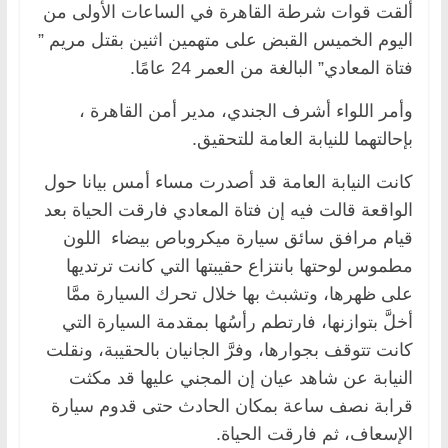
ألقت قوات شرطة القاهرة في الساعات الأولى من
اليوم الخميس القبض على متهمين اثنين بقتل مريم ”
فتاة المعادي” البالغة من العمر 24 عامًا.
وأمر اللواء أشرف الجندي، مدير أمن القاهرة ،
بإحالتهما للنيابة العامة للتحقيق.
كانت النيابة العامة قد أصدرت مساء أمس بيانا حول
الواقعة قالت فيه إن فتاة المعادي فارقت الحياة بعد
قيام مرافق سائق سيارة ميكروباص بيضاء اللون
مطموس لوحتها بانتزاع حقيبتها التي كانت ترتديها
على ظهرها، وتشبث بها خلال تحرك السيارة ممَّا
أخلَّ بتوازنها، فارتطم رأسُها بمقدمة السيارة التي
كانت تتوقف بجوارها، وفرَّ الجانيان بالحقيبة، ونقلت
النيابة عن شاهد عيان إن المجني عليها قد مكثت
قرابة نصف ساعة بمكان الحادث حتى قدوم سيارة
الإسعاف، ثم فارقت الحياة.