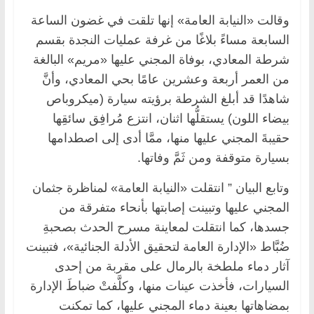
وقالت «النيابة العامة» إنها تلقت في غضون الساعة
السابعة مساءً بلاغًا من غرفة عمليات النجدة بقسم
شرطة المعادي، بوفاة المجني عليها «مريم» البالغة
من العمر أربعة وعشرين عامًا بحي المعادي، وأنَّ
شاهدًا قد أبلغ الشرطة برؤيته سيارة (ميكروباص
بيضاء اللون) يستقلُّها اثنان، انتزع مُرافِق سائقِها
حقيبةَ المجني عليها منها، ممَّا أدى إلى اصطدامها
بسيارة متوقفة ومن ثَمَّ وفاتها.
وتابع البيان ” انتقلت «النيابة العامة» لمناظرة جثمان
المجني عليها وتبينت إصابتها بأنحاء متفرقة من
جسدها، كما انتقلت لمعاينة مسرح الحدث بصحبةِ
ضُبَّاط «الإدارة العامة لتحقيق الأدلة الجنائية»، فتبينت
آثار دماء ملطخة بالرمال على مقربة من إحدى
السيارات، فأخذت عينات منها، وكلَّفتْ ضباطَ الإدارة
بمضاهاتها بعينة دماء المجني عليها، كما تمكنت