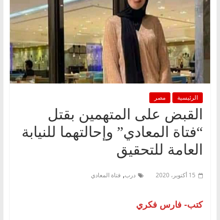
الرئيسية
مصر
القبض على المتهمين بقتل
“فتاة المعادي” وإحالتهما للنيابة
العامة للتحقيق
,
15 أكتوبر، 2020
درب
فتاة المعادي
كتب- فارس فكري