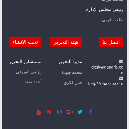
رئيس مجلس الإدارة
طلعت فهمي
اتصل بنا
هيئة التحرير
تحت الانشاء
مديرا التحرير
مستشارو التحرير
desk@daaarb.co
m
إلهامي الميرغي
محمد جودة
أحمد سعد
حنان فكري
help@daaarb.com