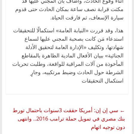
أثناء وقوع الحادث، وأضاف بأن المجني عليها قد
مكثت قرابة نصف ساعة بمكان الحادث حتى قدوم
سيارة الإسعاف، ثم فارقت الحياة.
هذا، وقد قررت «النيابة العامة» استكمالًا للتحقيقات
استدعاء مَن كانت بصحبة المجني عليها لسماع
شهادتها، وتكليف «الإدارة العامة لتحقيق الأدلة
الجنائية» ببيان الأفعال المادية الظاهرة بالمقاطع
المأخوذة من آلات المراقبة للواقعة، وطلبت تحريات
الشرطة حول الحادث وضبط مرتكبيه، وجارٍ
استكمال التحقيقات
←
سي إن إن: أمريكا حققت 3سنوات باحتمال تورط
بنك مصري في تمويل حملة ترامب 2016.. وانتهى
دون توجيه اتهام