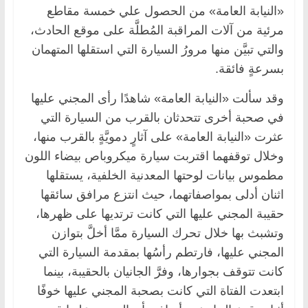
«النيابة العامة» من الحصول علي خمسة مقاطع
مرئية من آلات المراقبة المُطلَّة على موقع الحادث،
والتي تبيَّن منها مرورُ السيارة التي استقلها المتهمان
بسرعةٍ فائقة.
وقد سألت «النيابة العامة» شاهدًا رأى المجني عليها
في صحبة أخرى تتحدثان بالقرب من السيارة التي
عثرت «النيابة العامة» على آثارٍ دمويَّةٍ بالقرب منها،
وخلال توقفهما اقتربت سيارة ميكروباص بيضاء اللون
مطموس بيانات لوحتها المعدنية الخلفية، يستقلها
اثنان أدلى بمواصفاتهما، حيث انتزع مرافق سائقها
حقيبة المجني عليها التي كانت ترتديها على ظهرها،
وتشبث بها خلال تحرك السيارة ممَّا أخلَّ بتوازن
المجني عليها، فارتطم رأسُها بمقدمة السيارة التي
كانت تتوقف بجوارها، وفرَّ الجانيان بالحقيبة، بينما
ابتعدت الفتاة التي كانت بصحبة المجني عليها خوفًا