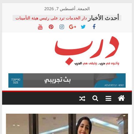
Skip
الجمعة, أغسطس 7, 2026
to
دار الخدمات ترد على رئيس هيئة التأمينات
content
بعد مؤتمره الصحفي: إنكار الأزمة لا ينهي
معاناة أصحاب المعاشات.. ونطالب بكشف
الشركة المنفذة
فرحات سليمان يكتب: القطاع الصحي إلى
أين؟
حزب التحالف الشعبي يطلق لجنة “الحق
درب
في الصحة” بالإسكندرية لرصد الانتهاكات
ودعم المرضى
صور .. اعتماد الرسومات النهائية للقرار
وأتوه
الوزاري لمدينة الصحفيين.. وانتهاء أعمال
في
إنشاء المبنى الإداري
درب..
المجلس القومي لحقوق الإنسان يعلن
وتبقى
متابعة قضية الدكتور محمد زهران.. ويؤكد:
هي
قرينة البراءة وضمانات المحاكمة العادلة
حق أصيل
الدرب