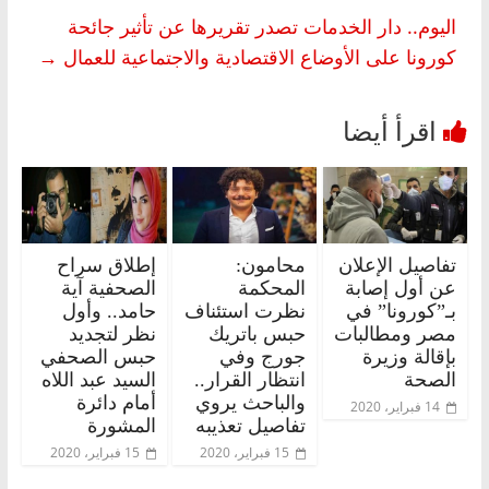
اليوم.. دار الخدمات تصدر تقريرها عن تأثير جائحة
كورونا على الأوضاع الاقتصادية والاجتماعية للعمال
→
تفاصيل الإعلان
محامون:
إطلاق سراح
عن أول إصابة
المحكمة
الصحفية آية
بـ”كورونا” في
نظرت استئناف
حامد.. وأول
مصر ومطالبات
حبس باتريك
نظر لتجديد
بإقالة وزيرة
جورج وفي
حبس الصحفي
الصحة
انتظار القرار..
السيد عبد اللاه
والباحث يروي
أمام دائرة
14 فبراير، 2020
تفاصيل تعذيبه
المشورة
15 فبراير، 2020
15 فبراير، 2020