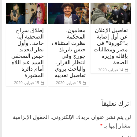
تفاصيل الإعلان
محامون:
إطلاق سراح
عن أول إصابة
المحكمة
الصحفية آية
بـ”كورونا” في
نظرت استئناف
حامد.. وأول
مصر ومطالبات
حبس باتريك
نظر لتجديد
بإقالة وزيرة
جورج وفي
حبس الصحفي
الصحة
انتظار القرار..
السيد عبد اللاه
والباحث يروي
أمام دائرة
14 فبراير، 2020
تفاصيل تعذيبه
المشورة
15 فبراير، 2020
15 فبراير، 2020
اترك تعليقاً
لن يتم نشر عنوان بريدك الإلكتروني.
الحقول الإلزامية
مشار إليها بـ
*