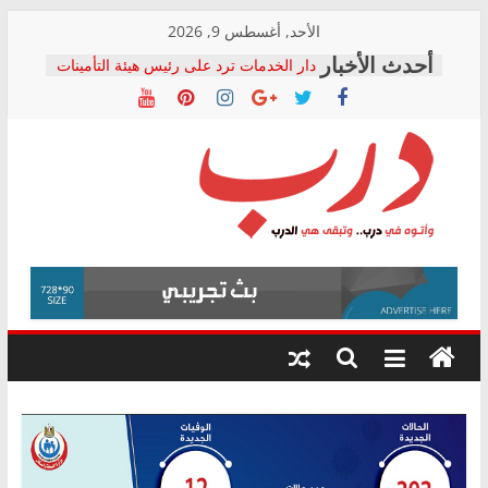
Skip
الأحد, أغسطس 9, 2026
to
دار الخدمات ترد على رئيس هيئة التأمينات
content
بعد مؤتمره الصحفي: إنكار الأزمة لا ينهي
معاناة أصحاب المعاشات.. ونطالب بكشف
الشركة المنفذة
فرحات سليمان يكتب: القطاع الصحي إلى
أين؟
حزب التحالف الشعبي يطلق لجنة “الحق
درب
في الصحة” بالإسكندرية لرصد الانتهاكات
ودعم المرضى
صور .. اعتماد الرسومات النهائية للقرار
وأتوه
الوزاري لمدينة الصحفيين.. وانتهاء أعمال
في
إنشاء المبنى الإداري
درب..
المجلس القومي لحقوق الإنسان يعلن
وتبقى
متابعة قضية الدكتور محمد زهران.. ويؤكد:
هي
قرينة البراءة وضمانات المحاكمة العادلة
حق أصيل
الدرب