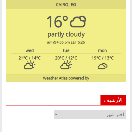
CAIRO, EG
16°
partly cloudy
4:56 pm EET
6:26 am
wed
tue
mon
21
°C
/ 14
°C
20
°C
/ 12
°C
19
°C
/ 13
°C
Weather Atlas
powered by
الأرشيف
الأرشيف