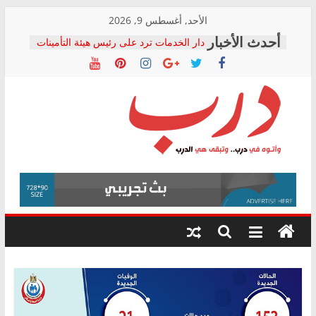
Skip
الأحد, أغسطس 9, 2026
to
دار الخدمات ترد على رئيس هيئة التأمينات
content
بعد مؤتمره الصحفي: إنكار الأزمة لا ينهي
معاناة أصحاب المعاشات.. ونطالب بكشف
الشركة المنفذة
فرحات سليمان يكتب: القطاع الصحي إلى
أين؟
حزب التحالف الشعبي يطلق لجنة “الحق
درب
في الصحة” بالإسكندرية لرصد الانتهاكات
ودعم المرضى
صور .. اعتماد الرسومات النهائية للقرار
وأتوه
الوزاري لمدينة الصحفيين.. وانتهاء أعمال
في
إنشاء المبنى الإداري
درب..
المجلس القومي لحقوق الإنسان يعلن
وتبقى
متابعة قضية الدكتور محمد زهران.. ويؤكد:
هي
قرينة البراءة وضمانات المحاكمة العادلة
حق أصيل
الدرب