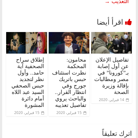
التعذيب
→
تفاصيل الإعلان
محامون:
إطلاق سراح
عن أول إصابة
المحكمة
الصحفية آية
بـ”كورونا” في
نظرت استئناف
حامد.. وأول
مصر ومطالبات
حبس باتريك
نظر لتجديد
بإقالة وزيرة
جورج وفي
حبس الصحفي
الصحة
انتظار القرار..
السيد عبد اللاه
والباحث يروي
أمام دائرة
14 فبراير، 2020
تفاصيل تعذيبه
المشورة
15 فبراير، 2020
15 فبراير، 2020
اترك تعليقاً