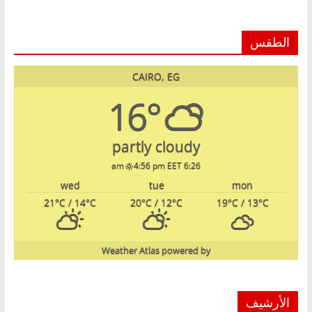
الطقس
CAIRO, EG
16°
partly cloudy
4:56 pm EET
6:26 am
wed
tue
mon
21
°C
/ 14
°C
20
°C
/ 12
°C
19
°C
/ 13
°C
Weather Atlas
powered by
الأرشيف