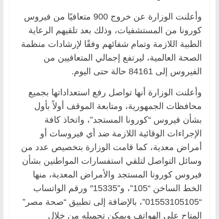
وأعلنت الوزارة عن خروج 900 متعافيًا من فيروس
كورونا من المستشفيات، وذلك بعد تلقيهم الرعاية
الطبية اللازمة وتمام شفائهم وفقًا لإرشادات منظمة
الصحة العالمية، ليرتفع إجمالي المتعافيين من
الفيروس إلى 84161 حالة حتى اليوم.
وأعلنت الوزارة أنها تواصل رفع استعداداتها بجميع
محافظات الجمهورية، ومتابعة الموقف أولاً بأول
بشأن فيروس “كورونا المستجد”، واتخاذ كافة
الإجراءات الوقائية اللازمة ضد أي فيروسات أو
أمراض معدية، كما قامت الوزارة بتخصيص عدد من
وسائل التواصل لتلقي استفسارات المواطنين بشأن
فيروس كورونا المستجد والأمراض المعدية، منها
الخط الساخن “105”، و”15335″ ورقم الواتساب
“01553105105”، بالإضافة إلى تطبيق “صحة مصر”
المتاح على الهواتف ويمكن تحميله من خلال