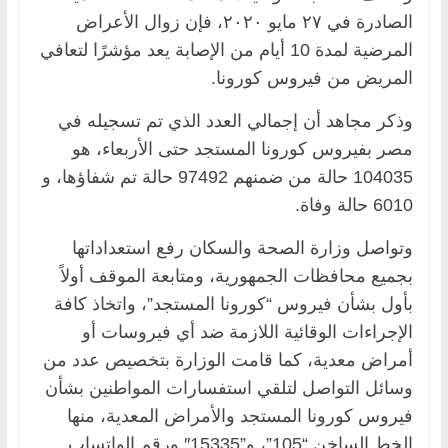
الصادرة في ٢٧ مايو ٢٠٢٠، فإن زوال الأعراض
المرضية لمدة 10 أيام من الإصابة يعد مؤشرًا لتعافي
المريض من فيروس كورونا.
وذكر مجاهد أن إجمالي العدد الذي تم تسجيله في
مصر بفيروس كورونا المستجد حتى الأربعاء، هو
104035 حالة من ضمنهم 97492 حالة تم شفاؤها، و
6010 حالة وفاة.
وتواصل وزارة الصحة والسكان رفع استعداداتها
بجميع محافظات الجمهورية، ومتابعة الموقف أولاً
بأول بشأن فيروس “كورونا المستجد”، واتخاذ كافة
الإجراءات الوقائية اللازمة ضد أي فيروسات أو
أمراض معدية، كما قامت الوزارة بتخصيص عدد من
وسائل التواصل لتلقي استفسارات المواطنين بشأن
فيروس كورونا المستجد والأمراض المعدية، منها
الخط الساخن “105”، و”15335″ ورقم الواتساب