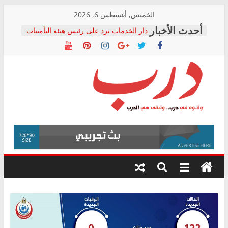
Skip
الخميس, أغسطس 6, 2026
to
دار الخدمات ترد على رئيس هيئة التأمينات
content
بعد مؤتمره الصحفي: إنكار الأزمة لا ينهي
معاناة أصحاب المعاشات.. ونطالب بكشف
الشركة المنفذة
فرحات سليمان يكتب: القطاع الصحي إلى
أين؟
حزب التحالف الشعبي يطلق لجنة “الحق
درب
في الصحة” بالإسكندرية لرصد الانتهاكات
ودعم المرضى
صور .. اعتماد الرسومات النهائية للقرار
وأتوه
الوزاري لمدينة الصحفيين.. وانتهاء أعمال
في
إنشاء المبنى الإداري
درب..
المجلس القومي لحقوق الإنسان يعلن
وتبقى
متابعة قضية الدكتور محمد زهران.. ويؤكد:
هي
قرينة البراءة وضمانات المحاكمة العادلة
حق أصيل
الدرب