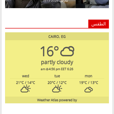
، 2026
15 مارس، 2026
الطقس
CAIRO, EG
16°
partly cloudy
4:56 pm EET
6:26 am
wed
tue
mon
21
°C
/ 14
°C
20
°C
/ 12
°C
19
°C
/ 13
°C
Weather Atlas
powered by