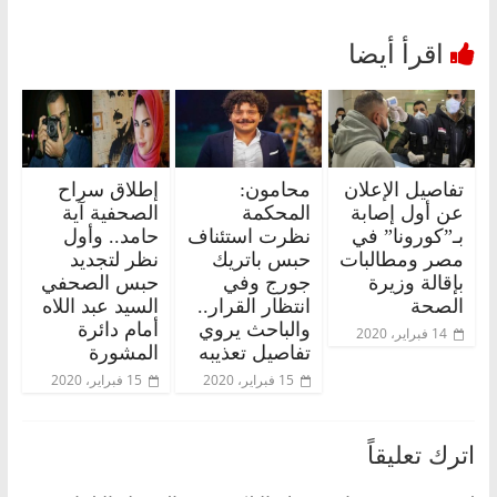
تفاصيل الإعلان
محامون:
إطلاق سراح
عن أول إصابة
المحكمة
الصحفية آية
بـ”كورونا” في
نظرت استئناف
حامد.. وأول
مصر ومطالبات
حبس باتريك
نظر لتجديد
بإقالة وزيرة
جورج وفي
حبس الصحفي
الصحة
انتظار القرار..
السيد عبد اللاه
والباحث يروي
أمام دائرة
14 فبراير، 2020
تفاصيل تعذيبه
المشورة
15 فبراير، 2020
15 فبراير، 2020
اترك تعليقاً