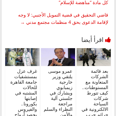
كل مادة “مناهضة للإسلام”
قاضي التحقيق في قضية التمويل الأجنبي: لا وجه
لإقامة الدعوى بحق 4 منظمات مجتمع مدني
→
بعد قائمة
عمرو موسى
غرف عزل
الشركات
يلتقي وزير
بمستشفيات
المتعاونة مع
خارجية
جامعة القاهرة
المستوطنات..
زيمبابوي
للحالات
كيف تتورط
ويشارك في
المشتبه في
شركات
جلستي آلية
إصابتها
السياحة
مراجعة
بكورونا..
الالكترونية في
النظراء والسلم
والفيروس
جرائم حرب
والأمن
يحصد أرواح