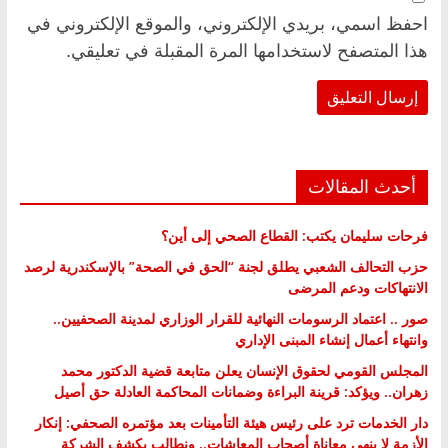
احفظ اسمي، بريدي الإلكتروني، والموقع الإلكتروني في
هذا المتصفح لاستخدامها المرة المقبلة في تعليقي.
أحدث المقالات
فرحات سليمان يكتب: القطاع الصحي إلى أين؟
حزب التحالف الشعبي يطلق لجنة “الحق في الصحة” بالإسكندرية لرصد
الانتهاكات ودعم المرضى
صور .. اعتماد الرسومات النهائية للقرار الوزاري لمدينة الصحفيين..
وانتهاء أعمال إنشاء المبنى الإداري
المجلس القومي لحقوق الإنسان يعلن متابعة قضية الدكتور محمد
زهران.. ويؤكد: قرينة البراءة وضمانات المحاكمة العادلة حق أصيل
دار الخدمات ترد على رئيس هيئة التأمينات بعد مؤتمره الصحفي: إنكار
الأزمة لا ينهي معاناة أصحاب المعاشات.. ونطالب بكشف الشركة