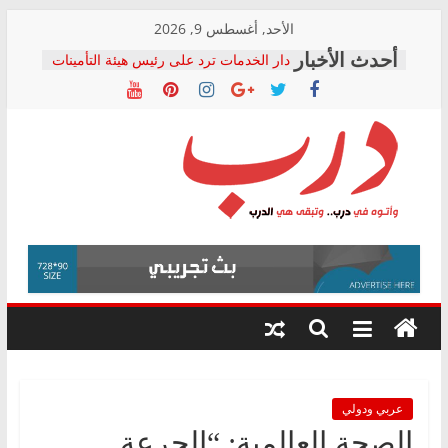
Skip
الأحد, أغسطس 9, 2026
to
دار الخدمات ترد على رئيس هيئة التأمينات
content
بعد مؤتمره الصحفي: إنكار الأزمة لا ينهي
معاناة أصحاب المعاشات.. ونطالب بكشف
الشركة المنفذة
فرحات سليمان يكتب: القطاع الصحي إلى
أين؟
حزب التحالف الشعبي يطلق لجنة “الحق
درب
في الصحة” بالإسكندرية لرصد الانتهاكات
ودعم المرضى
صور .. اعتماد الرسومات النهائية للقرار
وأتوه
الوزاري لمدينة الصحفيين.. وانتهاء أعمال
في
إنشاء المبنى الإداري
درب..
المجلس القومي لحقوق الإنسان يعلن
وتبقى
متابعة قضية الدكتور محمد زهران.. ويؤكد:
هي
قرينة البراءة وضمانات المحاكمة العادلة
حق أصيل
الدرب
عربي ودولي
الصحة العالمية: “الجرعة