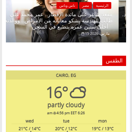
اس وناس
الرئيسية
مصر
ناس ونا
طار وبلكونة بلا زينة رمضان.. د.
مقعد شاغر على مائدة ا
بير اقتصادي في انتظار حلم
طالب الهندسة يشكو معان
أحلى سنين عمره بتضيع في السجن
15 مارس، 2026
الطقس
CAIRO, EG
16°
partly cloudy
4:56 pm EET
6:26 am
wed
tue
mon
21
°C
/ 14
°C
20
°C
/ 12
°C
19
°C
/ 13
°C