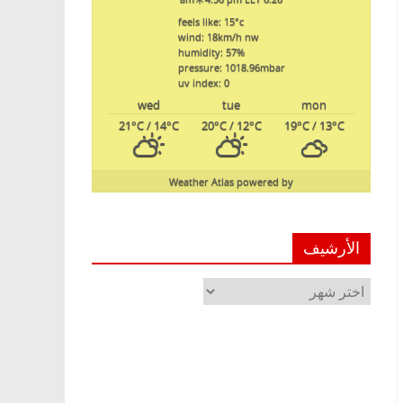
feels like: 15
°c
wind: 18
km/h
nw
humidity: 57
%
pressure: 1018.96
mbar
uv index: 0
wed
tue
mon
21
°C
/ 14
°C
20
°C
/ 12
°C
19
°C
/ 13
°C
Weather Atlas
powered by
الأرشيف
الأرشيف