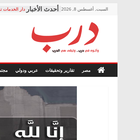
Skip
السبت, أغسطس 8, 2026
دار الخدمات تر
to
بعد مؤتمره الص
معاناة أصحاب
content
الشركة المنفذ
فرحات سليمان
درب
أين؟
حزب التحالف 
في الصحة” بال
وأتوه
ودعم المرضى
صور .. اعتماد 
في
مصر
تقارير وتحقيقات
عربي ودولي
مجتم
الوزاري لمدينة
درب..
إنشاء المبنى ا
وتبقى
المجلس القومي
هي
متابعة قضية ال
الدرب
قرينة البراءة 
حق أصيل