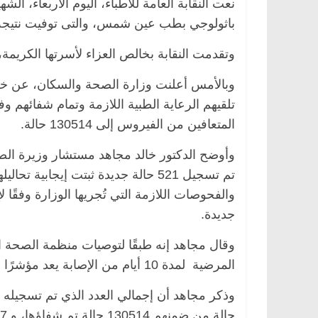
نعت النقابة العامة للأطباء، اليوم الأربعاء، الش
باثولوجي بطب عين شمس، والتى توفيت نتيجة 
وتقدمت النقابة بخالص العزاء لأسرتها الكريمة، وأكدت أنها الطبيبة 361
الرئيسية
مصر
ناس وناس
الرئيسية
مصر
ن
د. عبدالخالق فاروق.. خبير اقتصادي
في ذكرى رحيله.. د
تلقيهم الرعاية الطبية اللازمة وتمام شفائهم وف
يحتفل بذكرى ميلاده وحيداً على أبواب
قانوني دافع عن قض
السبعين (بروفايل)
للحرية (بروفايل)
المتعافين من الفيروس إلى 130514 حالة.
26 يناير، 2026
26 يناير، 2026
وأوضح الدكتور خالد مجاهد مستشار وزيرة الص
تم تسجيل 521 حالة جديدة ثبتت إيجاب
جديدة.
المرضية لمدة 10 أيام من الإصابة يعد مؤشرًا لتعافي المريض من فيروس كورونا.
حالة من ضمنهم 130514 حالة تم شفاؤها، و 9407 حالة وفاة.