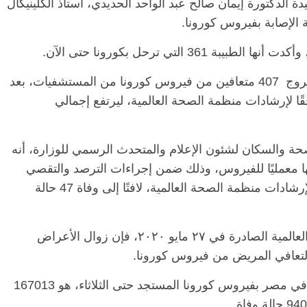
هيدة الدكتورة إيمان صالح عبد الواحد الحديدي، أستاذ الكلينيكال
الإصابة بفيروس كورونا.
 التي ترحل بكورونا حتى الآن.
الرئيسية
مصر
ناس وناس
اس وناس
مقعد شاغر على مائدة الإفطار.. يحيى
وبالأمس أعلنت وزارة الصحة والسكان، عن خروج 407 متعافين من فيروس كورونا من المستشفيات، بعد
. نور فرحات فقيه
حسين عبدالهادي فارس مقاومة
قًا لإرشادات منظمة الصحة العالمية، ليرتفع إجمالي
ايا الوطن وانحاز
الخصخصة الذي دافع عن المال العام
(بروفايل)
21 فبراير، 2026
حة والسكان لشئون الإعلام والمتحدث الرسمي للوزارة، أنه
ية تحاليلها معمليًا للفيروس، وذلك ضمن إجراءات الترصد والتقصي
والفحوصات اللازمة التي تُجريها الوزارة وفقًا لإرشادات منظمة الصحة العالمية، لافتًا إلى وفاة 47 حالة
وقال مجاهد إنه طبقًا لتوصيات منظمة الصحة العالمية الصادرة في ٢٧ مايو ٢٠٢٠، فإن زوال الأعراض
وذكر مجاهد أن إجمالي العدد الذي تم تسجيله في مصر بفيروس كورونا المستجد حتى الثلاثاء، هو 167013