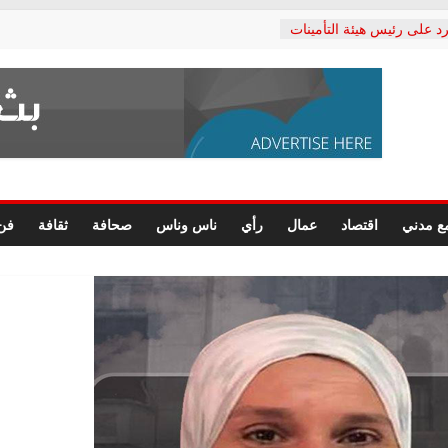
د على رئيس هيئة التأمينات
حفي: إنكار الأزمة لا ينهي
 المعاشات.. ونطالب بكشف
ة
 يكتب: القطاع الصحي إلى
الشعبي يطلق لجنة “الحق
إسكندرية لرصد الانتهاكات
الرسومات النهائية للقرار
ع مدني
اقتصاد
عمال
رأي
ناس وناس
صحافة
ثقافة
فن
 الصحفيين.. وانتهاء أعمال
لإداري
 لحقوق الإنسان يعلن
دكتور محمد زهران.. ويؤكد:
وضمانات المحاكمة العادلة