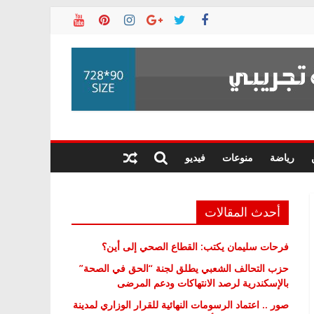
رياضة
منوعات
فيديو
أحدث المقالات
فرحات سليمان يكتب: القطاع الصحي إلى أين؟
حزب التحالف الشعبي يطلق لجنة “الحق في الصحة”
بالإسكندرية لرصد الانتهاكات ودعم المرضى
صور .. اعتماد الرسومات النهائية للقرار الوزاري لمدينة