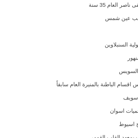
ر العام 35 سنة
ة طب عين شمس
لية السنبلاوين
نهور
 السويس
 اقسام الباطنة بالمنيرة العام سابقاً
ى سويف
حميات اسوان
ج اسيوط
 بمعهد القلب القومى