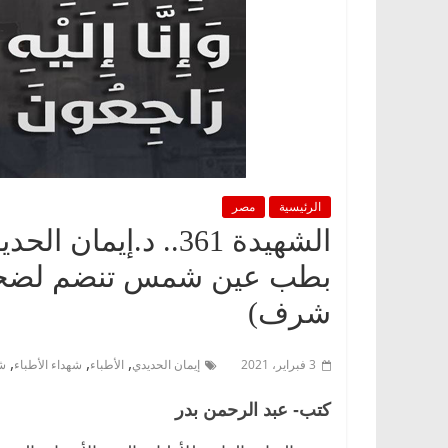
الرئيسية
مصر
الشهيدة 361.. د.إيم
بطب عين شمس تنضم لضحايا 
شرف)
,
,
,
3 فبراير، 2021
إيمان الحديدي
الأطباء
شهداء الأطباء
شه
كتب- عبد الرحمن بدر