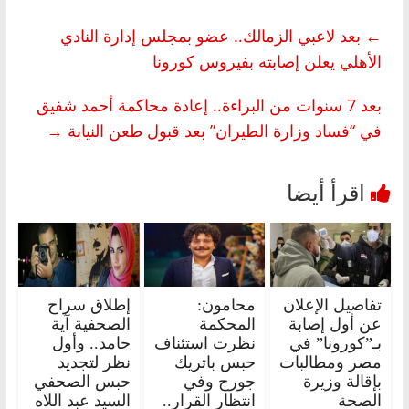
←
بعد لاعبي الزمالك.. عضو بمجلس إدارة النادي
الأهلي يعلن إصابته بفيروس كورونا
بعد 7 سنوات من البراءة.. إعادة محاكمة أحمد شفيق
في “فساد وزارة الطيران” بعد قبول طعن النيابة
→
تفاصيل الإعلان
محامون:
إطلاق سراح
عن أول إصابة
المحكمة
الصحفية آية
بـ”كورونا” في
نظرت استئناف
حامد.. وأول
مصر ومطالبات
حبس باتريك
نظر لتجديد
بإقالة وزيرة
جورج وفي
حبس الصحفي
الصحة
انتظار القرار..
السيد عبد اللاه