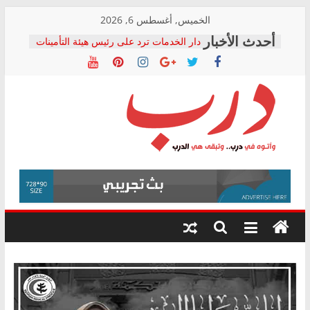
Skip
الخميس, أغسطس 6, 2026
to
دار الخدمات ترد على رئيس هيئة التأمينات
content
بعد مؤتمره الصحفي: إنكار الأزمة لا ينهي
معاناة أصحاب المعاشات.. ونطالب بكشف
الشركة المنفذة
فرحات سليمان يكتب: القطاع الصحي إلى
أين؟
حزب التحالف الشعبي يطلق لجنة “الحق
درب
في الصحة” بالإسكندرية لرصد الانتهاكات
ودعم المرضى
صور .. اعتماد الرسومات النهائية للقرار
وأتوه
الوزاري لمدينة الصحفيين.. وانتهاء أعمال
في
إنشاء المبنى الإداري
درب..
المجلس القومي لحقوق الإنسان يعلن
وتبقى
متابعة قضية الدكتور محمد زهران.. ويؤكد:
هي
قرينة البراءة وضمانات المحاكمة العادلة
حق أصيل
الدرب