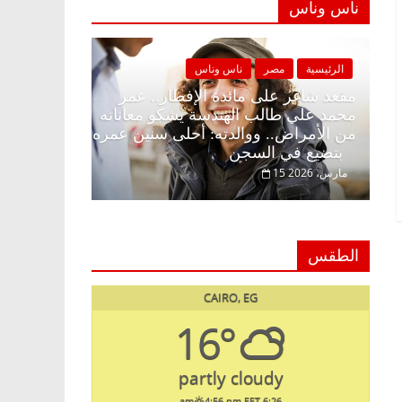
ناس وناس
ناس وناس
الرئيسية
مصر
ناس وناس
الإفطار وبلكونة بلا زينة
مقعد شاغر على مائدة الإفطار.. ع
الخالق فاروق خبير
محمد علي طالب الهندسة يشكو معا
ظار حلم الحرية ولمة
من الأمراض.. ووالدته: أحلى سني
بتضيع في السجن
15 مارس، 2026
الطقس
CAIRO, EG
16°
partly cloudy
4:56 pm EET
6:26 am