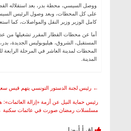
ووصل السيسي، محطة بدر، بعد استقلاله القطار
على كل المحطات، وبعد وصول الرئيس السيس
كامل الوزير وزير النقل والمواصلات، كما استع
 وناس
الرئيسية
مصر
ناس وناس
أما عن محطات القطار المقرر تشغيلها من عد
. خبير اقتصادي
في ذكرى رحيله.. د. نور فرحات فقيه
المستقبل، الشروق، هيليوبوليس الجديدة، بدر، 
وحيداً على أبواب
قانوني دافع عن قضايا الوطن وانحاز
للحرية (بروفايل)
المحطات لمدينة العاشر في المرحلة الرابعة
26 يناير، 2026
المدينة.
←
رئيس لجنة الدستور التونسي يتهم قيس سعيد
رئيس حماية النيل عن أزمة «إزالة العائمات»: هن
مسلسلات رمضان صورت في عائمات سكنية
→