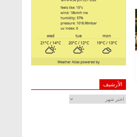
feels like: 15
°c
wind: 18
km/h
nw
humidity: 57
%
pressure: 1018.96
mbar
uv index: 0
wed
tue
mon
21
°C
/ 14
°C
20
°C
/ 12
°C
19
°C
/ 13
°C
Weather Atlas
powered by
الأرشيف
الأرشيف