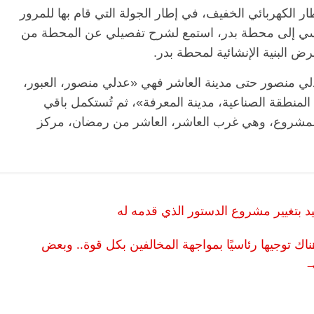
 الكهربائي الخفيف، في إطار الجولة التي قام بها للمرور
ي إلى محطة بدر، استمع لشرح تفصيلي عن المحطة من
رض البنية الإنشائية لمحطة بدر.
الرئيسية
مصر
ناس وناس
الرئيسية
مصر
مقعد شاغر على مائدة الإفطار.. يحيى
مقعد شاغر على 
لي منصور حتى مدينة العاشر فهي «عدلي منصور، العبور،
حسين عبدالهادي فارس مقاومة
رمضان.. د. عبد
المنطقة الصناعية، مدينة المعرفة»، ثم تُستكمل باقي
الخصخصة الذي دافع عن المال العام
اقتصادي في انت
(بروفايل)
الحبايب
 للمشروع، وهي غرب العاشر، العاشر من رمضان، مركز
21 فبراير، 2026
22 فبراير، 2026
 بتغيير مشروع الدستور الذي قدمه له
اك توجيها رئاسيًا بمواجهة المخالفين بكل قوة.. وبعض