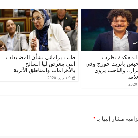
المحكمة نظرت
طلب برلماني بشأن المضايقات
حبس باتريك جورج وفي
التى يتعرض لها السائح
قرار.. والباحث يروي
بالأهرامات والمناطق الأثرية
ذيبه
9 فبراير، 2020
زامية مشار إليها بـ
*