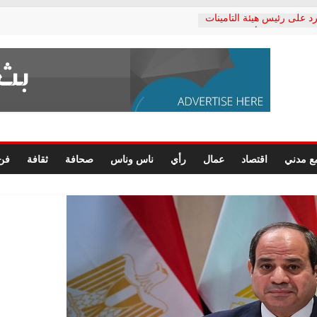
د على رئيس هيئة التأمينات
حفي: إنكار الأزمة لا ينهي
 المعاشات.. ونطالب بكشف
ة
 يكتب: القطاع الصحي إلى
الشعبي يطلق لجنة “الحق
إسكندرية لرصد الانتهاكات
الرسومات النهائية للقرار
ع مدني
اقتصاد
عمال
رأي
ناس وناس
صحافة
ثقافة
فن
 الصحفيين.. وانتهاء أعمال
لإداري
 لحقوق الإنسان يعلن
دكتور محمد زهران.. ويؤكد:
وضمانات المحاكمة العادلة