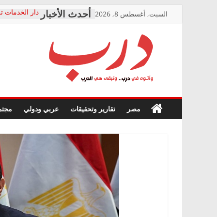
Skip
السبت, أغسطس 8, 2026
دار الخدمات تر
to
بعد مؤتمره الص
معاناة أصحاب
content
الشركة المنفذ
فرحات سليمان
درب
أين؟
حزب التحالف 
في الصحة” بال
وأتوه
ودعم المرضى
صور .. اعتماد 
في
مصر
تقارير وتحقيقات
عربي ودولي
مجتم
الوزاري لمدينة
درب..
إنشاء المبنى ا
وتبقى
المجلس القومي
هي
متابعة قضية ال
الدرب
قرينة البراءة 
حق أصيل