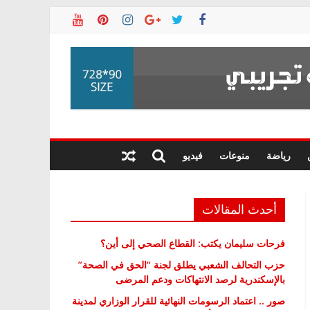
رياضة
منوعات
فيديو
أحدث المقالات
فرحات سليمان يكتب: القطاع الصحي إلى أين؟
حزب التحالف الشعبي يطلق لجنة “الحق في الصحة”
بالإسكندرية لرصد الانتهاكات ودعم المرضى
صور .. اعتماد الرسومات النهائية للقرار الوزاري لمدينة