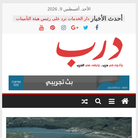
Skip
الأحد, أغسطس 9, 2026
to
دار الخدمات ترد على رئيس هيئة التأمينات
content
بعد مؤتمره الصحفي: إنكار الأزمة لا ينهي
معاناة أصحاب المعاشات.. ونطالب بكشف
الشركة المنفذة
فرحات سليمان يكتب: القطاع الصحي إلى
أين؟
حزب التحالف الشعبي يطلق لجنة “الحق
درب
في الصحة” بالإسكندرية لرصد الانتهاكات
ودعم المرضى
صور .. اعتماد الرسومات النهائية للقرار
وأتوه
الوزاري لمدينة الصحفيين.. وانتهاء أعمال
في
إنشاء المبنى الإداري
درب..
المجلس القومي لحقوق الإنسان يعلن
وتبقى
متابعة قضية الدكتور محمد زهران.. ويؤكد:
هي
قرينة البراءة وضمانات المحاكمة العادلة
حق أصيل
الدرب