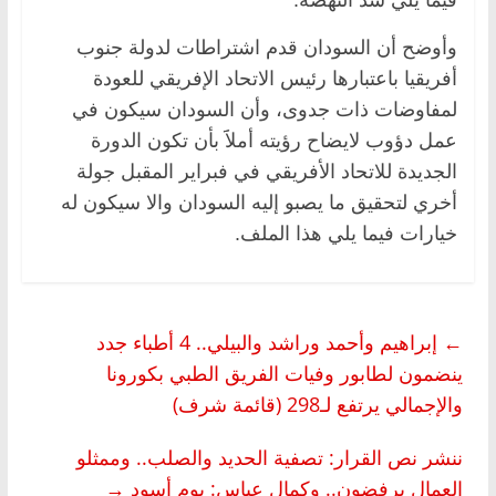
فيما يلي سد النهضة.
وأوضح أن السودان قدم اشتراطات لدولة جنوب
أفريقيا باعتبارها رئيس الاتحاد الإفريقي للعودة
لمفاوضات ذات جدوى، وأن السودان سيكون في
عمل دؤوب لايضاح رؤيته أملاََ بأن تكون الدورة
الجديدة للاتحاد الأفريقي في فبراير المقبل جولة
أخري لتحقيق ما يصبو إليه السودان والا سيكون له
خيارات فيما يلي هذا الملف.
←
إبراهيم وأحمد وراشد والبيلي.. 4 أطباء جدد
ينضمون لطابور وفيات الفريق الطبي بكورونا
والإجمالي يرتفع لـ298 (قائمة شرف)
ننشر نص القرار: تصفية الحديد والصلب.. وممثلو
العمال يرفضون.. وكمال عباس: يوم أسود
→