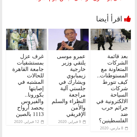
بعد قائمة
عمرو موسى
غرف عزل
الشركات
يلتقي وزير
بمستشفيات
المتعاونة مع
خارجية
جامعة القاهرة
المستوطنات..
زيمبابوي
للحالات
كيف تتورط
ويشارك في
المشتبه في
شركات
جلستي آلية
إصابتها
السياحة
مراجعة
بكورونا..
الالكترونية في
النظراء والسلم
والفيروس
جرائم حرب
والأمن
يحصد أرواح
ضد
الإفريقي
1113 بالصين
الفلسطينين؟
9 فبراير، 2020
12 فبراير، 2020
8 مارس، 2020