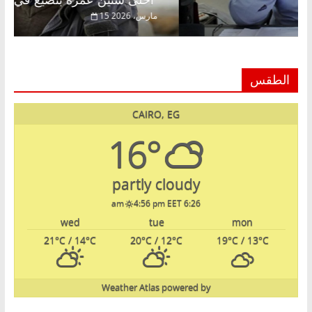
22 فبراير، 2026
15 مارس، 6
الطقس
CAIRO, EG
16°
partly cloudy
4:56 pm EET
6:26 am
wed
tue
mon
21
°C
/ 14
°C
20
°C
/ 12
°C
19
°C
/ 13
°C
Weather Atlas
powered by