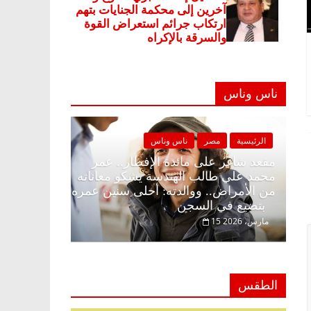
ناس وناس
ناس وناس
الرئيسية
مصر
ناس وناس
الإفطار وبلكونة بلا زينة
مقعد شاغر على مائدة الإفطار.. ع
الخالق فاروق خبير
محمد علي طالب الهندسة يشكو معا
ظار حلم الحرية ولمة
من الأمراض.. ووالدته: أحلى سني
بتضيع في السجن
15 مارس، 2026
الطقس