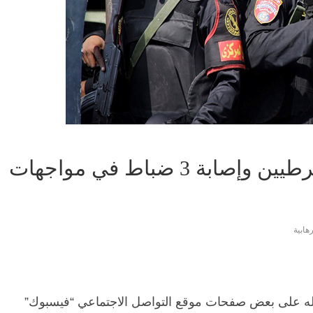
الداخلية تنفي استشهاد 6 شرطيين وإصابة 3 ضباط في مواجهات
هابية
وله على بعض صفحات موقع التواصل الاجتماعي “فيسبوك”