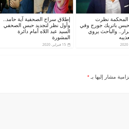
المحكمة نظرت
إطلاق سراح الصحفية آية حامد..
حبس باتريك جورج وفي
وأول نظر لتجديد حبس الصحفي
قرار.. والباحث يروي
السيد عبد اللاه أمام دائرة
ذيبه
المشورة
15 فبراير، 2020
الرئيسية
مصر
ناس وناس
الرئيسية
مصر
مقعد شاغر على مائدة الإفطار.. يحيى
مقعد شاغر على 
حسين عبدالهادي فارس مقاومة
رمضان.. د. عبد
زامية مشار إليها بـ
*
الخصخصة الذي دافع عن المال العام
اقتصادي في انت
(بروفايل)
الحبايب
21 فبراير، 2026
22 فبراير، 2026