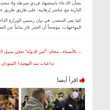
النارية مع عناصر إرهابية، على طريق طريق ح
المواجهات، موضحاً أن الخبر عار تماماً عن الص
←
بالأسماء.. محام: “أمن الدولة” تخلي سبيل 10 متهمين في أحداث 20 سبتمبر 2020 بعد 6 أشهر من الحبس
تداعيات سد النهضة| السودان 