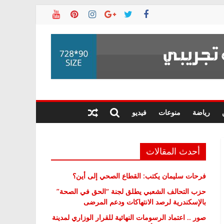
رياضة
منوعات
فيديو
أحدث المقالات
فرحات سليمان يكتب: القطاع الصحي إلى أين؟
حزب التحالف الشعبي يطلق لجنة “الحق في الصحة”
بالإسكندرية لرصد الانتهاكات ودعم المرضى
صور .. اعتماد الرسومات النهائية للقرار الوزاري لمدينة