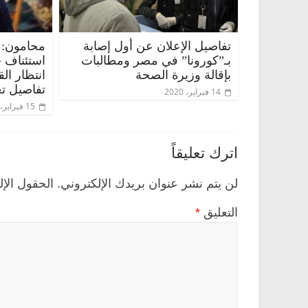
تفاصيل الإعلان عن أول إصابة
محامون: 
بـ”كورونا” في مصر ومطالبات
استئناف 
بإقالة وزيرة الصحة
انتظار ال
تفاصيل تع
14 فبراير، 2020
15 فبراير، 2020
اترك تعليقاً
 وناس
الرئيسية
مصر
ناس وناس
. خبير اقتصادي
في ذكرى رحيله.. د. نور فرحات فقيه
لن يتم نشر عنوان بريدك الإلكتروني.
الحقول الإل
وحيداً على أبواب
قانوني دافع عن قضايا الوطن وانحاز
للحرية (بروفايل)
التعليق
*
26 يناير، 2026