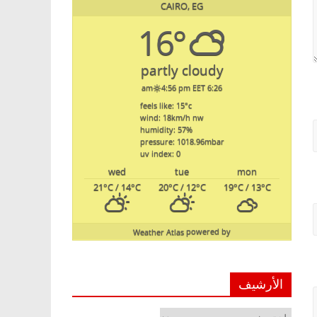
CAIRO, EG
16°
partly cloudy
4:56 pm EET
6:26 am
feels like: 15
°c
wind: 18
km/h
nw
humidity: 57
%
pressure: 1018.96
mbar
uv index: 0
wed
tue
mon
21
°C
/ 14
°C
20
°C
/ 12
°C
19
°C
/ 13
°C
Weather Atlas
powered by
الأرشيف
الأرشيف