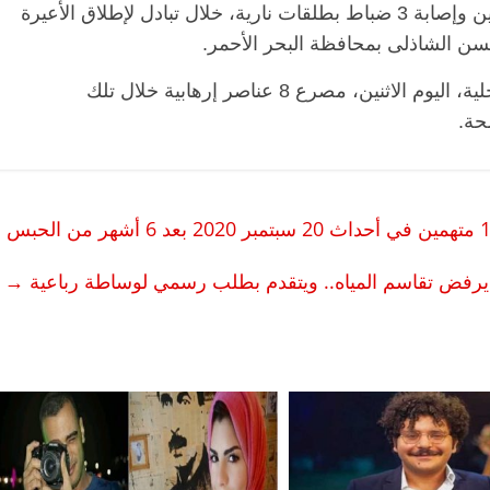
بشأن الادعاء باستشهاد فردي شرطة و4 مجندين وإصابة 3 ضباط بطلقات نارية، خلال تبادل لإطلاق الأعيرة
سن الشاذلى بمحافظة البحر الأحمر.
كما نفى المصدر، في بيان رسمي الوزارة الداخلية، اليوم الاثنين، مصرع 8 عناصر إرهابية خلال تلك
حة.
يرفض تقاسم المياه.. ويتقدم بطلب رسمي لوساطة رباعية
→