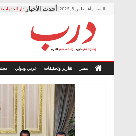
Skip
السبت, أغسطس 8, 2026
دار الخدمات تر
to
بعد مؤتمره الص
معاناة أصحاب
content
الشركة المنفذ
فرحات سليمان
درب
أين؟
حزب التحالف 
في الصحة” بال
وأتوه
ودعم المرضى
صور .. اعتماد 
في
مصر
تقارير وتحقيقات
عربي ودولي
مجتم
الوزاري لمدينة
درب..
إنشاء المبنى ا
وتبقى
المجلس القومي
هي
متابعة قضية ال
الدرب
قرينة البراءة 
حق أصيل