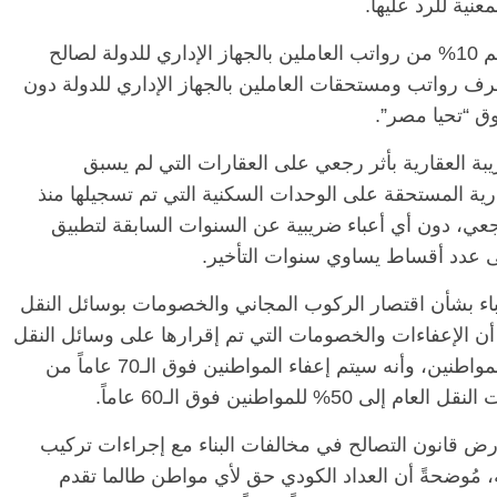
نية للرد عليها.
ونفت وزارة المالية ما تردد من أنباء بشأن خصم 10% من رواتب العاملين بالجهاز الإداري للدولة لصالح
صرف رواتب ومستحقات العاملين بالجهاز الإداري للدولة دون
الرئيسية
مصر
ناس وناس
س
 “تحيا مصر”.
مقعد شاغر على مائدة الإفطار.. يحيى
ر فرحات فقيه
حسين عبدالهادي فارس مقاومة
بة العقارية بأثر رجعي على العقارات التي لم يسبق
لوطن وانحاز
الخصخصة الذي دافع عن المال العام
(بروفايل)
ارية المستحقة على الوحدات السكنية التي تم تسجيلها منذ
21 فبراير، 2026
ثر فوري، وليس رجعي، دون أي أعباء ضريبية عن السنوات السابقة لتطبيق
ى عدد أقساط يساوي سنوات التأخير.
باء بشأن اقتصار الركوب المجاني والخصومات بوسائل النقل
ه عن 2000 جنيه، مضيفة أن الإعفاءات والخصومات التي تم إقرارها على وسائل النقل
العام لا علاقة لها بقيمة المعاشات المستحقة للمواطنين، وأنه سيتم إعفاء المواطنين فوق الـ70 عاماً من
مواطنين فوق الـ60 عاماً.
ارض قانون التصالح في مخالفات البناء مع إجراءات تركيب
ة، مُوضحةً أن العداد الكودي حق لأي مواطن طالما تقدم