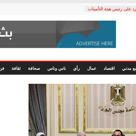
د على رئيس هيئة التأمينات
حفي: إنكار الأزمة لا ينهي
 المعاشات.. ونطالب بكشف
ة
 يكتب: القطاع الصحي إلى
الشعبي يطلق لجنة “الحق
إسكندرية لرصد الانتهاكات
الرسومات النهائية للقرار
ع مدني
اقتصاد
عمال
رأي
ناس وناس
صحافة
ثقافة
فن
 الصحفيين.. وانتهاء أعمال
لإداري
 لحقوق الإنسان يعلن
دكتور محمد زهران.. ويؤكد:
وضمانات المحاكمة العادلة