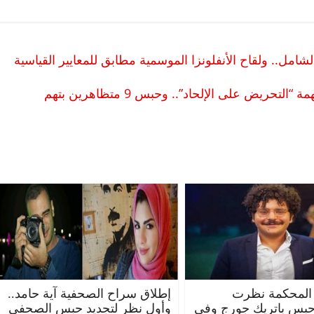
ل.. ولقاح الأنفلونزا الموسمية مطابق للمعايير القياسية
السجن 10 سنوات لناشط بالحراك الجزائري بتهمة “التحريض على الإلحاد”.. وحبس 9 متظاهرين بتهم
المحكمة نظرت
إطلاق سراح الصحفية آية حامد..
حبس باتريك جورج وفي
وأول نظر لتجديد حبس الصحفي