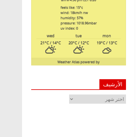
feels like: 15
°c
wind: 18
km/h
nw
humidity: 57
%
pressure: 1018.96
mbar
uv index: 0
wed
tue
mon
21
°C
/ 14
°C
20
°C
/ 12
°C
19
°C
/ 13
°C
Weather Atlas
powered by
الأرشيف
الأرشيف