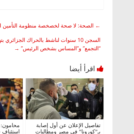
←
الصحة: لا صحة لخصخصة منظومة التأمين الشام
“التجمع” و”المساس بشخص الرئيس”
→
تفاصيل الإعلان عن أول إصابة
محامون: 
بـ”كورونا” في مصر ومطالبات
استئناف 