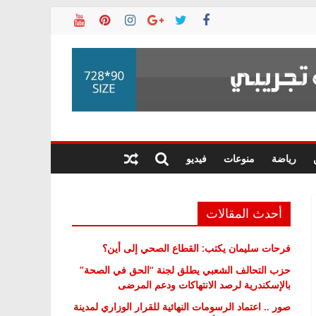
رياضة
منوعات
فيديو
أحدث المقالات
فرحات سليمان يكتب: القطاع الصحي إلى أين؟
حزب التحالف الشعبي يطلق لجنة “الحق في الصحة”
بالإسكندرية لرصد الانتهاكات ودعم المرضى
صور .. اعتماد الرسومات النهائية للقرار الوزاري لمدينة