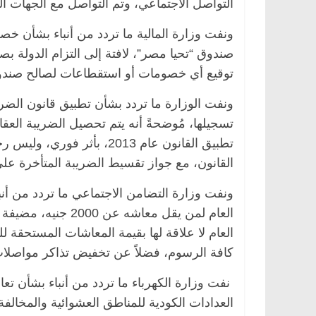
التواصل الاجتماعي، وتم التواصل مع الجهات المع
صندوق “تحيا مصر”، لافتة إلى التزام الدولة ب
يسية
مصر
ناس وناس
الرئيسية
مصر
ناس ونا
توقيع أي خصومات أو استقطاعات لصالح صندوق
دالخالق فاروق.. خبير اقتصادي
في ذكرى رحيله.. د. نو
ونفت الوزارة ما تردد بشأن تطبيق قانون الضري
 بذكرى ميلاده وحيداً على أبواب
قانوني دافع عن قضايا ا
للحرية (بروفايل)
تسجيلها، مُوضحةً أنه يتم تحصيل الضريبة العق
202
26 يناير، 2026
تطبيق القانون عام 2013، بأ
القانون، مع جواز تقسيط الضريبة المتأخرة عل
ونفت وزارة التضامن الاجتماعي ما تردد من أن
العام لمن يقل معاش
كافة الرسوم، فضلاً عن تخفيض تذاكر مواصلات النقل العام إلى 50% لل
نفت وزارة الكهرباء ما تردد من أنباء بشأن تع
العدادات الكودية للمناطق العشوائية والمخالف