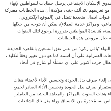
ندوق الإسكان الاجتماعي يرسل خطابات للمواطنين لإنهاء
تعاقدهم على الوحدات السكنية المخصصة لهم مع تغريمهم 20 ألف جنيه، مؤكدة أن هذه الخطابات مفبركة
ك قنوات اتصال متعددة تتمثل في (الموقع الإلكتروني،
عي، ومراكز خدمة العملاء)، يمكن أن يتوجه من خلالها
ة، مُناشدةً المواطنين ضرورة الرجوع لتلك القنوات
نية حيال مروجي هذه الخطابات.
اللواء “باقي زكي” من على نفق التسعين بالقاهرة الجديدة،
 العمرانية على أن اسمه كما هو دون تغيير وفقاً لتكليف
بطال حرب أكتوبر على أي منشأة أو شارع في أنحاء
ن إلغاء صرف بدل الجودة وتحسين الأداء لأعضاء هيئات
ستمرار صرف بدل الجودة وتحسين الأداء الصادر لجميع
هيئات البحوث بالمراكز والمعاهد البحثية من العاملين
لمساس به، مُحذرةً من الانسياق وراء مثل تلك الشائعات