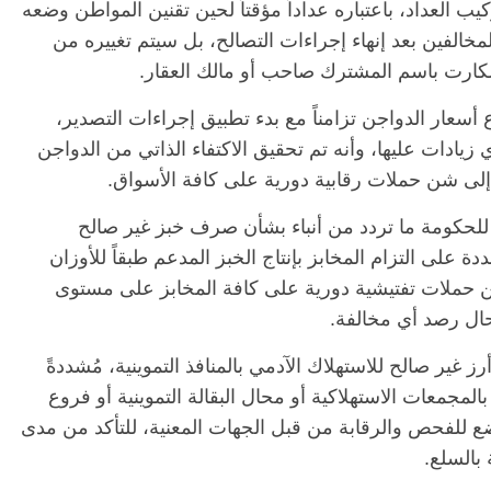
 العداد، باعتباره عداداً مؤقتاً لحين تقنين المواطن وضعه
لمخالفين بعد إنهاء إجراءات التصالح، بل سيتم تغييره من
لكارت باسم المشترك صاحب أو مالك العقار.
 أسعار الدواجن تزامناً مع بدء تطبيق إجراءات التصدير،
 زيادات عليها، وأنه تم تحقيق الاكتفاء الذاتي من الدواجن
إلى شن حملات رقابية دورية على كافة الأسواق.
للحكومة ما تردد من أنباء بشأن صرف خبز غير صالح
ة على التزام المخابز بإنتاج الخبز المدعم طبقاً للأوزان
شن حملات تفتيشية دورية على كافة المخابز على مستوى
 حال رصد أي مخالفة.
 غير صالح للاستهلاك الآدمي بالمنافذ التموينية، مُشددةً
لمجمعات الاستهلاكية أو محال البقالة التموينية أو فروع
خضع للفحص والرقابة من قبل الجهات المعنية، للتأكد من مدى
 بالسلع.