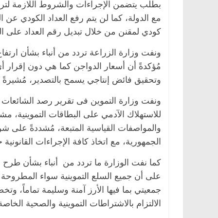
بطلب يتضمن الإجراءات والشروط اللازمة لتركيب
مع الدولة، كما لن يتم رفع العداد الكودي عن ا
كودي لمقنن من خلال تبديل رقم العداد على ا
ونفت وزارة الزراعة تردد من أنباء بشأن ارتفاع
مُؤكدةً أن أسعار الدواجن كما هي دون إقرار أي
وتحقيق فائض إنتاجي يسمح بالتصدير، مُشيرةً 
ونفت وزارة التموين فى تقرير رصد الشائعات 
للاستهلاك الآدمي على البطاقات التموينية، مشدد
والمواصفات القياسية المتبعة، مُشددةً على 
الجمهورية، مع اتخاذ كافة الإجراءات القانونية
كما نفت الوزارة ما تردد من أنباء بشأن طرح أرز
على أن جميع السلع التموينية سواء المطروحة با
جمعيتي بما فيها الأرز آمنة وسليمة تماماً، وت
الالتزام بالاشتراطات التموينية والصحية الخاصة