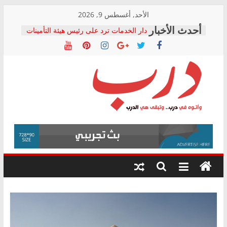
Skip
الأحد, أغسطس 9, 2026
to
دار الخدمات ترد على رئيس هيئة التأمينات
content
بعد مؤتمره الصحفي: إنكار الأزمة لا ينهي
معاناة أصحاب المعاشات.. ونطالب بكشف
الشركة المنفذة
فرحات سليمان يكتب: القطاع الصحي إلى
أين؟
حزب التحالف الشعبي يطلق لجنة “الحق
درب
في الصحة” بالإسكندرية لرصد الانتهاكات
ودعم المرضى
صور .. اعتماد الرسومات النهائية للقرار
وأتوه
الوزاري لمدينة الصحفيين.. وانتهاء أعمال
في
إنشاء المبنى الإداري
درب..
المجلس القومي لحقوق الإنسان يعلن
وتبقى
متابعة قضية الدكتور محمد زهران.. ويؤكد:
هي
قرينة البراءة وضمانات المحاكمة العادلة
حق أصيل
الدرب