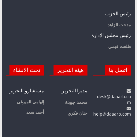
رئيس الحزب
مدحت الزاهد
رئيس مجلس الإدارة
طلعت فهمي
اتصل بنا
هيئة التحرير
تحت الانشاء
مديرا التحرير
مستشارو التحرير
desk@daaarb.co
m
إلهامي الميرغي
محمد جودة
أحمد سعد
حنان فكري
help@daaarb.com