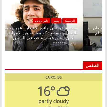
مصر
ناس وناس
الرئيسية
مصر
 على الإفطار وبلكونة بلا زينة رمضان.. د.
مقعد شاغر على
 فاروق خبير اقتصادي في انتظار حلم
طالب الهندسة ي
أحلى سنين عمره بتضيع في السجن
15 مارس، 2026
الطقس
CAIRO, EG
16°
partly cloudy