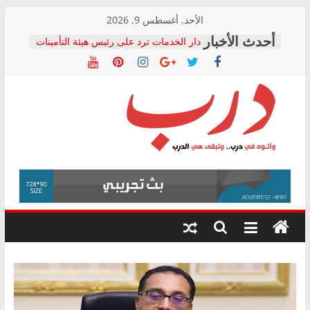
Skip
الأحد, أغسطس 9, 2026
to
دار الخدمات ترد على رئيس هيئة التأمينات
content
بعد مؤتمره الصحفي: إنكار الأزمة لا ينهي
معاناة أصحاب المعاشات.. ونطالب بكشف
الشركة المنفذة
فرحات سليمان يكتب: القطاع الصحي إلى
أين؟
حزب التحالف الشعبي يطلق لجنة “الحق
درب
في الصحة” بالإسكندرية لرصد الانتهاكات
ودعم المرضى
صور .. اعتماد الرسومات النهائية للقرار
وأتوه
الوزاري لمدينة الصحفيين.. وانتهاء أعمال
في
إنشاء المبنى الإداري
درب..
المجلس القومي لحقوق الإنسان يعلن
وتبقى
متابعة قضية الدكتور محمد زهران.. ويؤكد:
هي
قرينة البراءة وضمانات المحاكمة العادلة
حق أصيل
الدرب