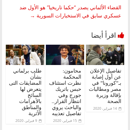
القضاء الألماني يصدر “حكما تاريخيا” هو الأول ضد
عسكري سابق في الاستخبارات السورية
→
تفاصيل الإعلان
محامون:
طلب برلماني
عن أول إصابة
المحكمة
بشأن
بـ”كورونا” في
نظرت استئناف
المضايقات التى
مصر ومطالبات
حبس باتريك
يتعرض لها
بإقالة وزيرة
جورج وفي
السائح
الصحة
انتظار القرار..
بالأهرامات
والباحث يروي
والمناطق
14 فبراير، 2020
تفاصيل تعذيبه
الأثرية
15 فبراير، 2020
9 فبراير، 2020