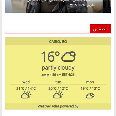
15 مارس، 2026
الطقس
CAIRO, EG
16°
partly cloudy
4:56 pm EET
6:26 am
wed
tue
mon
21
°C
/ 14
°C
20
°C
/ 12
°C
19
°C
/ 13
°C
Weather Atlas
powered by