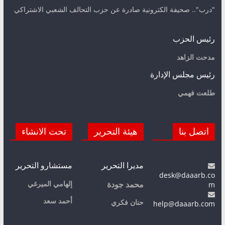
"درب".. صحيفة الكترونية صادرة عن حزب التحالف الشعبي الاشتراكي
رئيس الحزب
مدحت الزاهد
رئيس مجلس الإدارة
طلعت فهمي
اتصل بنا
هيئة التحرير
تحت الانشاء
مديرا التحرير
مستشارو التحرير
desk@daaarb.co
m
إلهامي الميرغي
محمد جودة
أحمد سعد
حنان فكري
help@daaarb.com