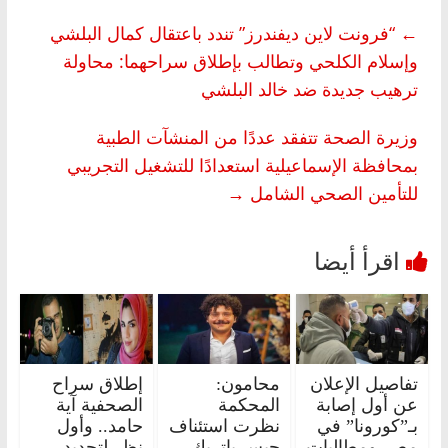
←
“فرونت لاين ديفندرز” تندد باعتقال كمال البلشي
وإسلام الكلحي وتطالب بإطلاق سراحهما: محاولة
ترهيب جديدة ضد خالد البلشي
وزيرة الصحة تتفقد عددًا من المنشآت الطبية
بمحافظة الإسماعيلية استعدادًا للتشغيل التجريبي
للتأمين الصحي الشامل
→
تفاصيل الإعلان
محامون:
إطلاق سراح
عن أول إصابة
المحكمة
الصحفية آية
بـ”كورونا” في
نظرت استئناف
حامد.. وأول
مصر ومطالبات
حبس باتريك
نظر لتجديد