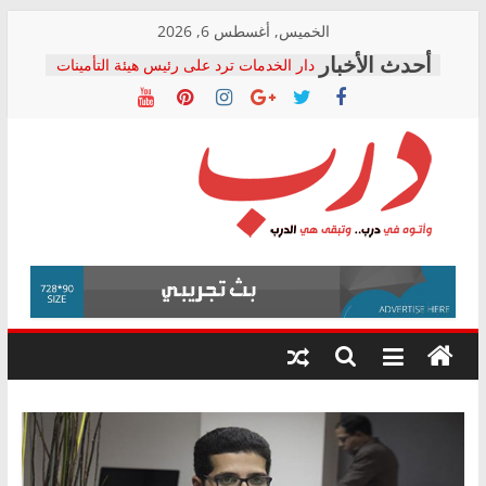
Skip
الخميس, أغسطس 6, 2026
to
دار الخدمات ترد على رئيس هيئة التأمينات
content
بعد مؤتمره الصحفي: إنكار الأزمة لا ينهي
معاناة أصحاب المعاشات.. ونطالب بكشف
الشركة المنفذة
فرحات سليمان يكتب: القطاع الصحي إلى
أين؟
حزب التحالف الشعبي يطلق لجنة “الحق
درب
في الصحة” بالإسكندرية لرصد الانتهاكات
ودعم المرضى
صور .. اعتماد الرسومات النهائية للقرار
وأتوه
الوزاري لمدينة الصحفيين.. وانتهاء أعمال
في
إنشاء المبنى الإداري
درب..
المجلس القومي لحقوق الإنسان يعلن
وتبقى
متابعة قضية الدكتور محمد زهران.. ويؤكد:
هي
قرينة البراءة وضمانات المحاكمة العادلة
حق أصيل
الدرب