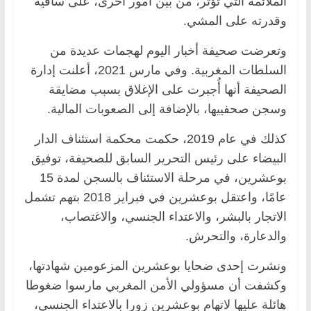
الملائمة التي تؤثر، من بين أمور أخرى، على ساقيه
وقدرته على المشي.
وتعرضت صحيفة أخبار اليوم لهجمات عديدة من
السلطات المغربية. وفي مارس 2021، أعلنت إدارة
الصحيفة أنها أُجبرت على الإغلاق بسبب مضايقة
وسجن صحفييها، بالإضافة إلى الصعوبات المالية.
كذلك في عام 2019، حكمت محكمة استئناف الدار
البيضاء على رئيس التحرير السابق للصحيفة، توفيق
بوعشرين، في مرحلة الاستئناف بالسجن لمدة 15
عامًا، واعتقل بوعشرين في فبراير 2018 بتهم تشمل
الاتجار بالبشر، والاعتداء الجنسي، والاغتصاب،
والدعارة، والتحرش.
ونشرت إحدى ضحايا بوعشرين المزعومين شهادتها،
وكشفت أن مسؤولي الأمن المغربي مارسوا ضغوطا
هائلة عليها لاتهام بوعشرين زورا بالاعتداء الجنسي،