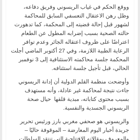
ووقع الحكم في غياب الريسوني وفريق دفاعه،
وظل رهن الاعتقال التعسفي السابق للمحاكمة
لشهور قبل إحالة قضيته إلى المحكمة، كما تدهورت
حالته الصحية بسبب إضرابه المطول عن الطعام
اعتراضًا على ظروف اعتقاله الجائر وعدم توافر
الرعاية الطبية اللازمة، وفي 27 أكتوبر الماضي أجلت
المحكمة جلسة محاكمته الاستئنافية إلى 3 نوفمبر
الحالي، قبل تأجيل جلسة استئنافه.
وأوضحت منظمة القلم الدولية أن إدانة الريسوني
جاءت نتيجة لمحاكمة غير عادلة، وأنه مستهدف
بسبب محتوى كتاباته، مبدية قلقها حيال صحة
الريسوني الجسدية والنفسية.
والريسوني هو صحفي مغربي بارز ورئيس تحرير
جريدة أخبار اليوم المعارضة – الموقوفة حاليًا –
والمعروف بمقالاته الافتتاحية التي تنتقد السلطات