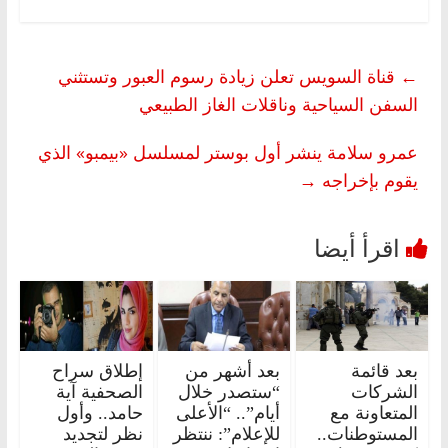
←
قناة السويس تعلن زيادة رسوم العبور وتستثني
السفن السياحية وناقلات الغاز الطبيعي
عمرو سلامة ينشر أول بوستر لمسلسل «بيمبو» الذي
يقوم بإخراجه
→
بعد قائمة
بعد أشهر من
إطلاق سراح
الشركات
“ستصدر خلال
الصحفية آية
المتعاونة مع
أيام”.. “الأعلى
حامد.. وأول
المستوطنات..
للإعلام”: ننتظر
نظر لتجديد