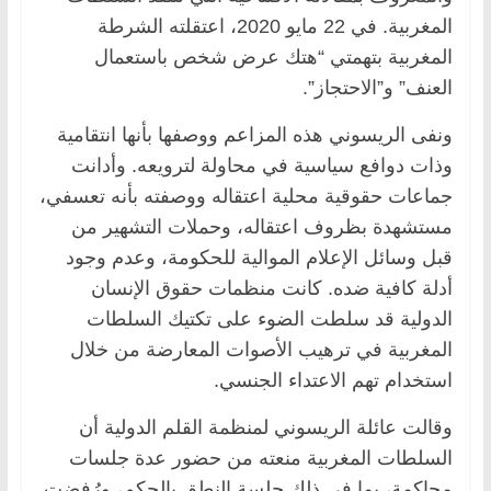
المغربية. في 22 مايو 2020، اعتقلته الشرطة
المغربية بتهمتي “هتك عرض شخص باستعمال
العنف” و”الاحتجاز”.
ونفى الريسوني هذه المزاعم ووصفها بأنها انتقامية
وذات دوافع سياسية في محاولة لترويعه. وأدانت
جماعات حقوقية محلية اعتقاله ووصفته بأنه تعسفي،
مستشهدة بظروف اعتقاله، وحملات التشهير من
قبل وسائل الإعلام الموالية للحكومة، وعدم وجود
أدلة كافية ضده. كانت منظمات حقوق الإنسان
الدولية قد سلطت الضوء على تكتيك السلطات
المغربية في ترهيب الأصوات المعارضة من خلال
استخدام تهم الاعتداء الجنسي.
وقالت عائلة الريسوني لمنظمة القلم الدولية أن
السلطات المغربية منعته من حضور عدة جلسات
محاكمة، بما في ذلك جلسة النطق بالحكم، ورُفضت