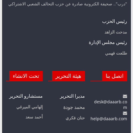
"درب".. صحيفة الكترونية صادرة عن حزب التحالف الشعبي الاشتراكي
رئيس الحزب
مدحت الزاهد
رئيس مجلس الإدارة
طلعت فهمي
اتصل بنا
هيئة التحرير
تحت الانشاء
مديرا التحرير
مستشارو التحرير
desk@daaarb.co
m
إلهامي الميرغي
محمد جودة
أحمد سعد
حنان فكري
help@daaarb.com