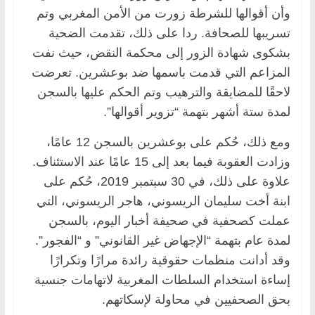
وأن أقوالها للشرطة زورت من الأمن المغربي وتم
تسريبها للصحافة. ردا على ذلك، تقدمت الضحية
بشكوى شهادة الزور إلى محكمة النقض، حيث نفت
المزاعم التي قدمت باسمها ضد بوعشرين. تعرضت
لاحقًا للمضايقة والترهيب وتم الحكم عليها بالسجن
لمدة ستة أشهر بتهمة “تزوير أقوالها”.
ومع ذلك، حُكم على بوعشرين بالسجن 12 عامًا،
وزادت العقوبة فيما بعد إلى 15 عامًا عند الاستئناف.
علاوة على ذلك، في 30 سبتمبر 2019، حُكم على
ابنة أخت سليمان الريسوني، هاجر الريسوني، التي
عملت كصحفية في صحيفة أخبار اليوم، بالسجن
لمدة عام بتهمة “الإجهاض غير القانوني” و “الفجور”.
وقد أدانت منظمات حقوقية رائدة مرارًا وتكرارًا
إساءة استخدام السلطات المغربية لاتهامات جنسية
بحق الصحفيين في محاولة لإسكاتهم.