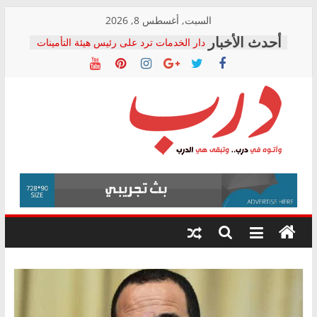
Skip
السبت, أغسطس 8, 2026
to
دار الخدمات ترد على رئيس هيئة التأمينات
content
بعد مؤتمره الصحفي: إنكار الأزمة لا ينهي
معاناة أصحاب المعاشات.. ونطالب بكشف
الشركة المنفذة
فرحات سليمان يكتب: القطاع الصحي إلى
أين؟
حزب التحالف الشعبي يطلق لجنة “الحق
درب
في الصحة” بالإسكندرية لرصد الانتهاكات
ودعم المرضى
صور .. اعتماد الرسومات النهائية للقرار
وأتوه
الوزاري لمدينة الصحفيين.. وانتهاء أعمال
في
إنشاء المبنى الإداري
درب..
المجلس القومي لحقوق الإنسان يعلن
وتبقى
متابعة قضية الدكتور محمد زهران.. ويؤكد:
هي
قرينة البراءة وضمانات المحاكمة العادلة
حق أصيل
الدرب