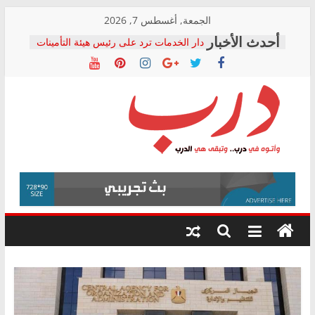
Skip
الجمعة, أغسطس 7, 2026
to
دار الخدمات ترد على رئيس هيئة التأمينات
content
بعد مؤتمره الصحفي: إنكار الأزمة لا ينهي
معاناة أصحاب المعاشات.. ونطالب بكشف
الشركة المنفذة
فرحات سليمان يكتب: القطاع الصحي إلى
أين؟
حزب التحالف الشعبي يطلق لجنة “الحق
درب
في الصحة” بالإسكندرية لرصد الانتهاكات
ودعم المرضى
صور .. اعتماد الرسومات النهائية للقرار
وأتوه
الوزاري لمدينة الصحفيين.. وانتهاء أعمال
في
إنشاء المبنى الإداري
درب..
المجلس القومي لحقوق الإنسان يعلن
وتبقى
متابعة قضية الدكتور محمد زهران.. ويؤكد:
هي
قرينة البراءة وضمانات المحاكمة العادلة
حق أصيل
الدرب