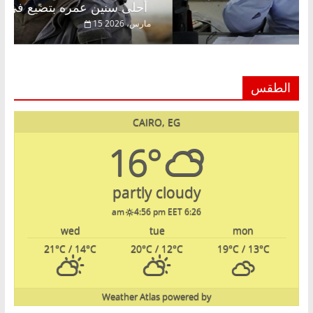
أحلى سنين عمره بتضيع في السجن
ر، 2026
15 مارس، 2026
الطقس
CAIRO, EG
16°
partly cloudy
4:56 pm EET
6:26 am
wed
tue
mon
21
°C
/ 14
°C
20
°C
/ 12
°C
19
°C
/ 13
°C
Weather Atlas
powered by