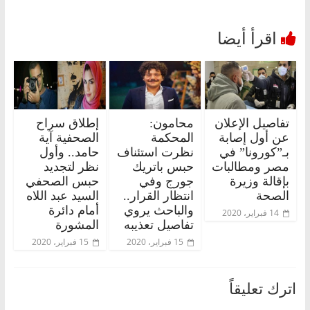
تفاصيل الإعلان
محامون:
إطلاق سراح
عن أول إصابة
المحكمة
الصحفية آية
بـ”كورونا” في
نظرت استئناف
حامد.. وأول
مصر ومطالبات
حبس باتريك
نظر لتجديد
بإقالة وزيرة
جورج وفي
حبس الصحفي
الصحة
انتظار القرار..
السيد عبد اللاه
والباحث يروي
أمام دائرة
14 فبراير، 2020
تفاصيل تعذيبه
المشورة
15 فبراير، 2020
15 فبراير، 2020
اترك تعليقاً