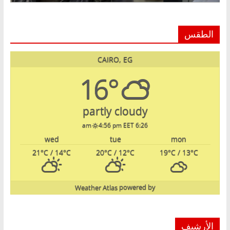
الطقس
CAIRO, EG
16°
partly cloudy
4:56 pm EET
6:26 am
wed
tue
mon
21
°C
/ 14
°C
20
°C
/ 12
°C
19
°C
/ 13
°C
Weather Atlas
powered by
الأرشيف