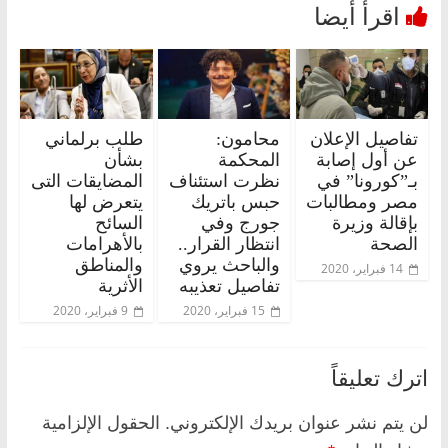
تفاصيل الإعلان
محامون:
طلب برلماني
عن أول إصابة
المحكمة
بشأن
بـ”كورونا” في
نظرت استئناف
المضايقات التى
مصر ومطالبات
حبس باتريك
يتعرض لها
بإقالة وزيرة
جورج وفي
السائح
الصحة
انتظار القرار..
بالأهرامات
والباحث يروي
والمناطق
14 فبراير، 2020
تفاصيل تعذيبه
الأثرية
15 فبراير، 2020
9 فبراير، 2020
اترك تعليقاً
لن يتم نشر عنوان بريدك الإلكتروني.
الحقول الإلزامية