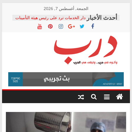
Skip
الجمعة, أغسطس 7, 2026
to
دار الخدمات ترد على رئيس هيئة التأمينات
content
بعد مؤتمره الصحفي: إنكار الأزمة لا ينهي
معاناة أصحاب المعاشات.. ونطالب بكشف
الشركة المنفذة
فرحات سليمان يكتب: القطاع الصحي إلى
أين؟
حزب التحالف الشعبي يطلق لجنة “الحق
درب
في الصحة” بالإسكندرية لرصد الانتهاكات
ودعم المرضى
صور .. اعتماد الرسومات النهائية للقرار
وأتوه
الوزاري لمدينة الصحفيين.. وانتهاء أعمال
في
إنشاء المبنى الإداري
درب..
المجلس القومي لحقوق الإنسان يعلن
وتبقى
متابعة قضية الدكتور محمد زهران.. ويؤكد:
هي
قرينة البراءة وضمانات المحاكمة العادلة
حق أصيل
الدرب