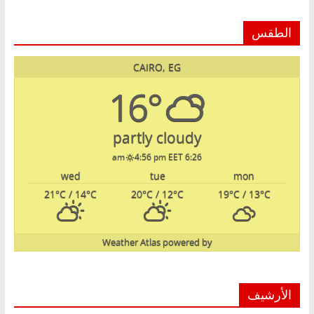
الطقس
CAIRO, EG
16°
partly cloudy
4:56 pm EET
6:26 am
wed
tue
mon
21
°C
/ 14
°C
20
°C
/ 12
°C
19
°C
/ 13
°C
Weather Atlas
powered by
الأرشيف