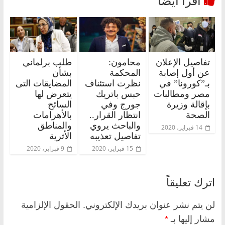
تفاصيل الإعلان
محامون:
طلب برلماني
عن أول إصابة
المحكمة
بشأن
بـ”كورونا” في
نظرت استئناف
المضايقات التى
مصر ومطالبات
حبس باتريك
يتعرض لها
بإقالة وزيرة
جورج وفي
السائح
الصحة
انتظار القرار..
بالأهرامات
والباحث يروي
والمناطق
14 فبراير، 2020
تفاصيل تعذيبه
الأثرية
15 فبراير، 2020
9 فبراير، 2020
اترك تعليقاً
لن يتم نشر عنوان بريدك الإلكتروني.
الحقول الإلزامية
مشار إليها بـ
*