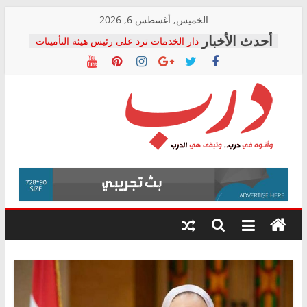
Skip
الخميس, أغسطس 6, 2026
to
دار الخدمات ترد على رئيس هيئة التأمينات
content
بعد مؤتمره الصحفي: إنكار الأزمة لا ينهي
معاناة أصحاب المعاشات.. ونطالب بكشف
الشركة المنفذة
فرحات سليمان يكتب: القطاع الصحي إلى
أين؟
حزب التحالف الشعبي يطلق لجنة “الحق
درب
في الصحة” بالإسكندرية لرصد الانتهاكات
ودعم المرضى
صور .. اعتماد الرسومات النهائية للقرار
وأتوه
الوزاري لمدينة الصحفيين.. وانتهاء أعمال
في
إنشاء المبنى الإداري
درب..
المجلس القومي لحقوق الإنسان يعلن
وتبقى
متابعة قضية الدكتور محمد زهران.. ويؤكد:
هي
قرينة البراءة وضمانات المحاكمة العادلة
حق أصيل
الدرب