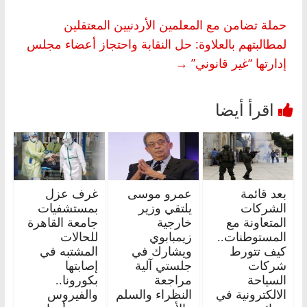
حملة تضامن مع المعلمين الأردنيين المعتقلين
لمطالبتهم بالعلاوة: حل النقابة واحتجاز أعضاء مجلس
إدارتها “غير قانوني”
→
بعد قائمة
عمرو موسى
غرف عزل
الشركات
يلتقي وزير
بمستشفيات
المتعاونة مع
خارجية
جامعة القاهرة
المستوطنات..
زيمبابوي
للحالات
كيف تتورط
ويشارك في
المشتبه في
شركات
جلستي آلية
إصابتها
السياحة
مراجعة
بكورونا..
الالكترونية في
النظراء والسلم
والفيروس