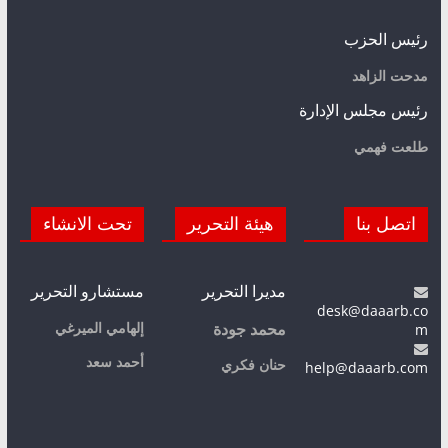
رئيس الحزب
مدحت الزاهد
رئيس مجلس الإدارة
طلعت فهمي
اتصل بنا
هيئة التحرير
تحت الانشاء
مديرا التحرير
مستشارو التحرير
desk@daaarb.co
m
إلهامي الميرغي
محمد جودة
أحمد سعد
حنان فكري
help@daaarb.com