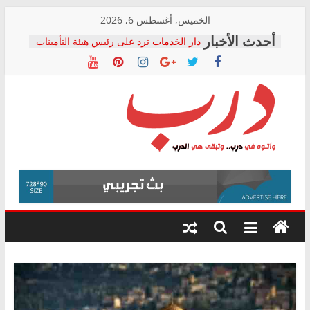
Skip
الخميس, أغسطس 6, 2026
to
دار الخدمات ترد على رئيس هيئة التأمينات
content
بعد مؤتمره الصحفي: إنكار الأزمة لا ينهي
معاناة أصحاب المعاشات.. ونطالب بكشف
الشركة المنفذة
فرحات سليمان يكتب: القطاع الصحي إلى
أين؟
حزب التحالف الشعبي يطلق لجنة “الحق
درب
في الصحة” بالإسكندرية لرصد الانتهاكات
ودعم المرضى
صور .. اعتماد الرسومات النهائية للقرار
وأتوه
الوزاري لمدينة الصحفيين.. وانتهاء أعمال
في
إنشاء المبنى الإداري
درب..
المجلس القومي لحقوق الإنسان يعلن
وتبقى
متابعة قضية الدكتور محمد زهران.. ويؤكد:
هي
قرينة البراءة وضمانات المحاكمة العادلة
حق أصيل
الدرب