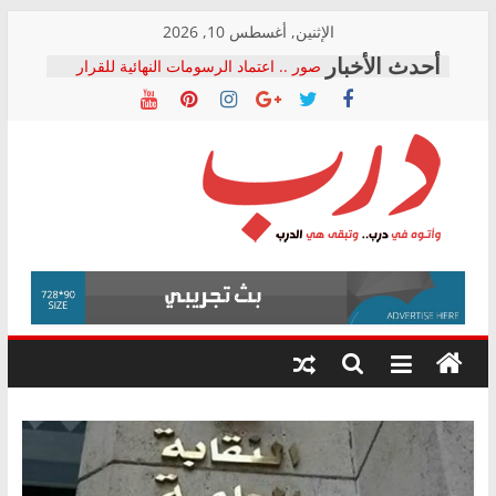
Skip
الإثنين, أغسطس 10, 2026
to
صور .. اعتماد الرسومات النهائية للقرار
content
الوزاري لمدينة الصحفيين.. وانتهاء أعمال
إنشاء المبنى الإداري
النائبة مها عبد الناصر تعلن تقدمها بقانون
حرية تداول المعلومات للبرلمان خلال
الأسبوع الأخير لدور الانعقاد
نقيب الصحفيين يخاطب الوزراء
درب
والمحافظين ويتقدم بـ 10 بلاغات للنائب
العام ضد مؤسسات تستغل المتدربين
فرحات سليمان يكتب: القطاع الصحي إلى
وأتوه
أين؟
في
حزب التحالف الشعبي يطلق لجنة “الحق
درب..
في الصحة” بالإسكندرية لرصد الانتهاكات
وتبقى
ودعم المرضى
هي
الدرب