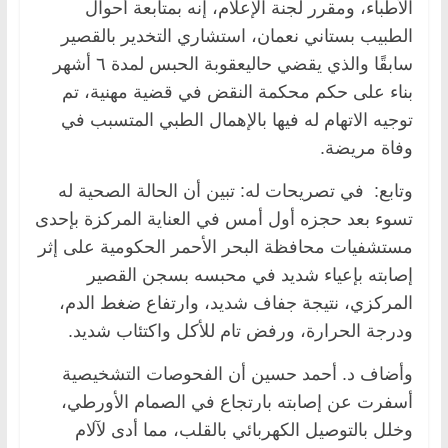
الأطباء، ومقرر لجنة الإعلام، إنه بمتابعة أحوال
الطبيب بستاني نعمان، استشاري التخدير بالقصير
سابقًا والذي يقضي حاليعقوبة الحبس لمدة ٦ أشهر
بناء على حكم محكمة النقض في قضية مهنية، تم
توجيه الاتهام له فيها بالإهمال الطبي المتسبب في
وفاة مريضة.
وتابع: في تصريحات له: تبين أن الحالة الصحية له
تسوء بعد حجزه أول أمس في العناية المركزة بإحدى
مستشفيات محافظة البحر الأحمر الحكومية على إثر
إصابته بإعياء شديد في محبسه بسجن القصير
المركزي، نتيجة جفاف شديد، وارتفاع ضغط الدم،
ودرجة الحرارة، ورفض تام للأكل واكتئاب شديد.
وأضاف د. أحمد حسين أن الفحوصات التشخيصية
أسفرت عن إصابته بارتجاع في الصمام الأورطي،
وخلل بالتوصيل الكهربائي بالقلب، مما أدى لآلام