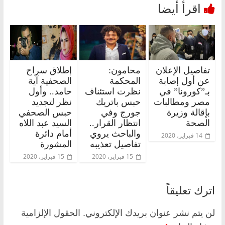
تفاصيل الإعلان
محامون:
إطلاق سراح
عن أول إصابة
المحكمة
الصحفية آية
بـ”كورونا” في
نظرت استئناف
حامد.. وأول
مصر ومطالبات
حبس باتريك
نظر لتجديد
بإقالة وزيرة
جورج وفي
حبس الصحفي
الصحة
انتظار القرار..
السيد عبد اللاه
والباحث يروي
أمام دائرة
14 فبراير، 2020
تفاصيل تعذيبه
المشورة
15 فبراير، 2020
15 فبراير، 2020
اترك تعليقاً
لن يتم نشر عنوان بريدك الإلكتروني.
الحقول الإلزامية