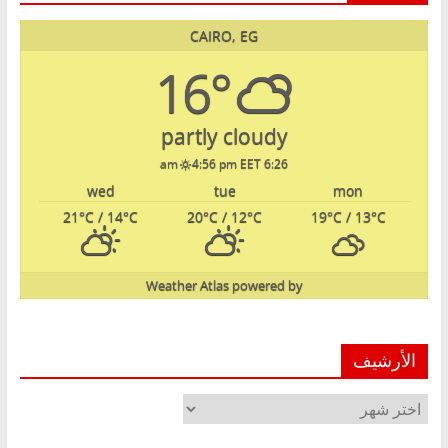
CAIRO, EG
16°
partly cloudy
4:56 pm EET
6:26 am
wed
tue
mon
21
°C
/ 14
°C
20
°C
/ 12
°C
19
°C
/ 13
°C
Weather Atlas
powered by
الأرشيف
الأرشيف