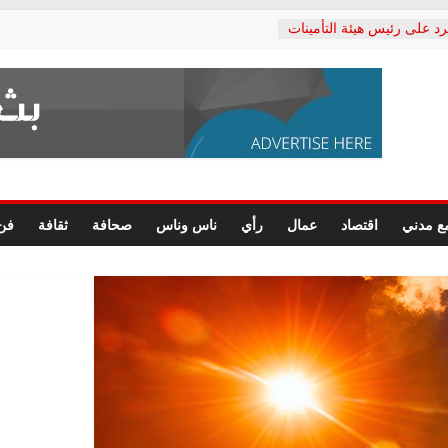
رد على رئيس هيئة التأمينات
حفي: إنكار الأزمة لا ينهي
 المعاشات.. ونطالب بكشف
ة
 يكتب: القطاع الصحي إلى
الشعبي يطلق لجنة “الحق
إسكندرية لرصد الانتهاكات
الرسومات النهائية للقرار
ع مدني
اقتصاد
عمال
رأي
ناس وناس
صحافة
ثقافة
فن
 الصحفيين.. وانتهاء أعمال
لإداري
ي لحقوق الإنسان يعلن
لدكتور محمد زهران.. ويؤكد:
وضمانات المحاكمة العادلة