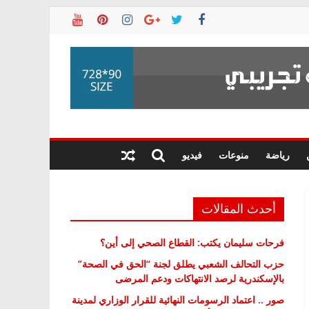
رياضة
منوعات
فيديو
أحدث المقالات
فرحات سليمان يكتب: القطاع الصحي إلى أين؟
حزب التحالف الشعبي يطلق لجنة “الحق في الصحة”
بالإسكندرية لرصد الانتهاكات ودعم المرضى
صور .. اعتماد الرسومات النهائية للقرار الوزاري لمدينة