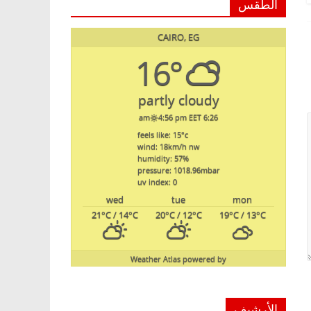
الطقس
CAIRO, EG
16°
partly cloudy
4:56 pm EET
6:26 am
feels like: 15
°c
wind: 18
km/h
nw
humidity: 57
%
pressure: 1018.96
mbar
uv index: 0
wed
tue
mon
21
°C
/ 14
°C
20
°C
/ 12
°C
19
°C
/ 13
°C
Weather Atlas
powered by
الأرشيف