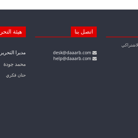
اتصل بنا
هيئة التحر
لاشتراكي
مديرا التحرير
desk@daaarb.com
help@daaarb.com
محمد جودة
حنان فكري