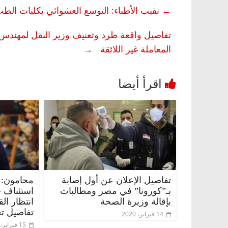
←
نقيب الأطباء: التوسع العشوائي بكليات الطب
تفاصيل واقعة طرد وتعنيف وزير النقل لمهندس
المعاملة غير اللائقة
→
مصر
ناس وناس
الرئيسية
مصر
ناس وناس
الق فاروق.. خبير اقتصادي
في ذكرى رحيله.. د. نور فر
رى ميلاده وحيداً على أبواب
قانوني دافع عن قضايا الوطن
للحرية (بروفايل)
تفاصيل الإعلان عن أول إصابة
محامون: 
26 يناير، 2026
بـ”كورونا” في مصر ومطالبات
استئناف 
بإقالة وزيرة الصحة
انتظار ال
تفاصيل تع
14 فبراير، 2020
15 فبراير، 2020