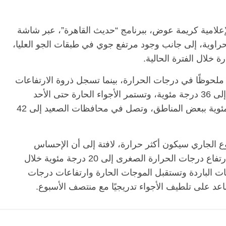
إعلامية كريمة عوض، ببرنامج “حديث القاهرة”، عبر شاشة
 صحراوية، إلى جانب وجود مرتفع جوي في طبقات الجو العليا،
خلال الفترة الحالية.
ا ملحوظًا في درجات الحرارة، بينما تسجل ذروة الارتفاعات
يوم الثلاثاء، حيث تصل درجة الحرارة العظمى إلى 36 درجة مئوية، وتستمر الأجواء الحارة حتى الأحد
المقبل، فيما تتجاوز درجات الحرارة 36 درجة مئوية ببعض المناطق، وتصل في محافظات الصعيد إلى 42
ع الجاري سيكون أكثر حرارة، لافتة إلى أن الإحساس
بالبرودة خلال فترات الليل سيقل تدريجيًا، مع ارتفاع درجات الحرارة الصغرى إلى 20 درجة مئوية خلال
ات الباردة وتستقبل الموجات الحارة وارتفاعات درجات
عد على تلطيف الأجواء تدريجيًا مع منتصف الأسبوع.