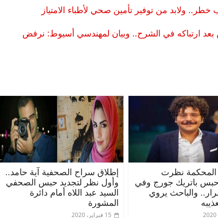
 خطر.. ولابد من توفير تأمين صحي لأطباء الامتياز
 بعد ارتباكه في الشرح.. وبيان لمهندسي أسيوط: نرفض
الرئيسية
مصر
ناس وناس
الر
مقعد شاغر على مائدة الإفطار.. يحيى
مقعد
حات فقيه
حسين عبدالهادي فارس مقاومة
رمضا
 وانحاز
الخصخصة الذي دافع عن المال العام
اقتص
(بروفايل)
الحبايب
المحكمة نظرت
إطلاق سراح الصحفية آية حامد..
21 فبراير، 2026
22 فبراي
حبس باتريك جورج وفي
وأول نظر لتجديد حبس الصحفي
قرار.. والباحث يروي
السيد عبد اللاه أمام دائرة
ذيبه
المشورة
15 فبراير، 2020