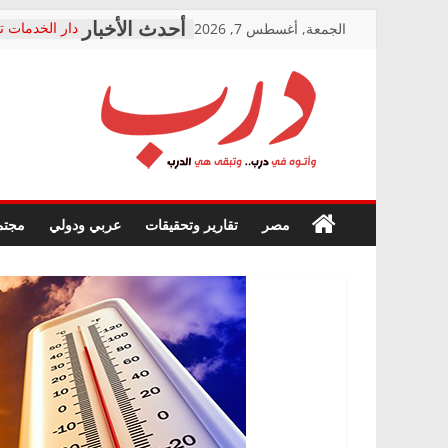
Skip
الجمعة, أغسطس 7, 2026
دار الخدمات ت
to
بعد مؤتمره الص
معاناة أصحاب
content
الشركة المنفذ
فرحات سليمان
درب
أين؟
حزب التحالف 
في الصحة” بال
وأتوه
ودعم المرضى
صور .. اعتماد 
في
مصر
تقارير وتحقيقات
عربي ودولي
مجتم
الوزاري لمدينة
درب..
إنشاء المبنى ا
وتبقى
المجلس القوم
هي
متابعة قضية ا
الدرب
قرينة البراءة 
حق أصيل