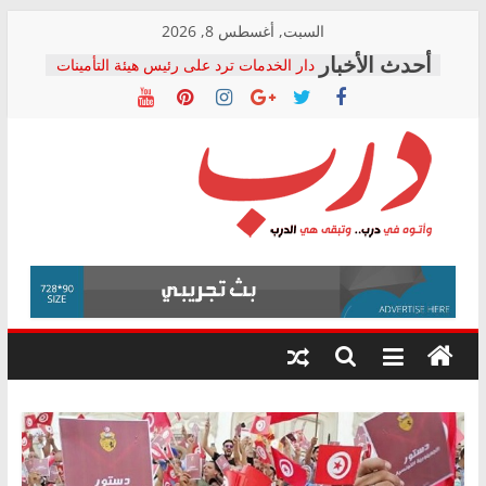
Skip
السبت, أغسطس 8, 2026
to
دار الخدمات ترد على رئيس هيئة التأمينات
content
بعد مؤتمره الصحفي: إنكار الأزمة لا ينهي
معاناة أصحاب المعاشات.. ونطالب بكشف
الشركة المنفذة
فرحات سليمان يكتب: القطاع الصحي إلى
أين؟
حزب التحالف الشعبي يطلق لجنة “الحق
درب
في الصحة” بالإسكندرية لرصد الانتهاكات
ودعم المرضى
صور .. اعتماد الرسومات النهائية للقرار
وأتوه
الوزاري لمدينة الصحفيين.. وانتهاء أعمال
في
إنشاء المبنى الإداري
درب..
المجلس القومي لحقوق الإنسان يعلن
وتبقى
متابعة قضية الدكتور محمد زهران.. ويؤكد:
هي
قرينة البراءة وضمانات المحاكمة العادلة
حق أصيل
الدرب