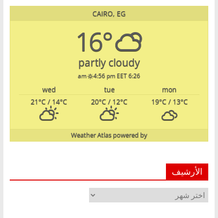
CAIRO, EG
16°
partly cloudy
4:56 pm EET
6:26 am
wed
tue
mon
21
°C
/ 14
°C
20
°C
/ 12
°C
19
°C
/ 13
°C
Weather Atlas
powered by
الأرشيف
الأرشيف