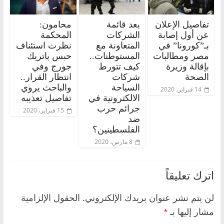
تفاصيل الإعلان
بعد قائمة
محامون:
عن أول إصابة
الشركات
المحكمة
بـ”كورونا” في
المتعاونة مع
نظرت استئناف
مصر ومطالبات
المستوطنات..
حبس باتريك
بإقالة وزيرة
كيف تتورط
جورج وفي
الصحة
شركات
انتظار القرار..
السياحة
والباحث يروي
14 فبراير، 2020
الالكترونية في
تفاصيل تعذيبه
جرائم حرب
15 فبراير، 2020
ضد
الفلسطينين؟
8 مارس، 2020
اترك تعليقاً
لن يتم نشر عنوان بريدك الإلكتروني.
الحقول الإلزامية
مشار إليها بـ
*