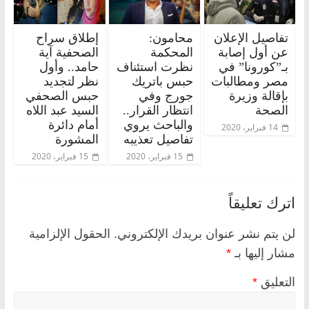
تفاصيل الإعلان
محامون:
إطلاق سراح
عن أول إصابة
المحكمة
الصحفية آية
بـ”كورونا” في
نظرت استئناف
حامد.. وأول
مصر ومطالبات
حبس باتريك
نظر لتجديد
بإقالة وزيرة
جورج وفي
حبس الصحفي
الصحة
انتظار القرار..
السيد عبد اللاه
والباحث يروي
أمام دائرة
14 فبراير، 2020
تفاصيل تعذيبه
المشورة
15 فبراير، 2020
15 فبراير، 2020
اترك تعليقاً
لن يتم نشر عنوان بريدك الإلكتروني.
الحقول الإلزامية
مشار إليها بـ
*
التعليق
*