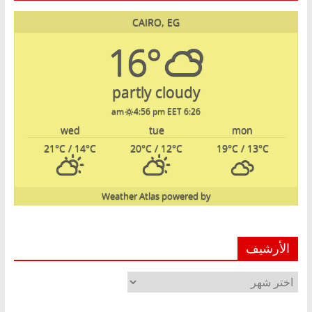
CAIRO, EG
16°
partly cloudy
4:56 pm EET
6:26 am
wed
tue
mon
21
°C
/ 14
°C
20
°C
/ 12
°C
19
°C
/ 13
°C
Weather Atlas
powered by
الأرشيف
الأرشيف