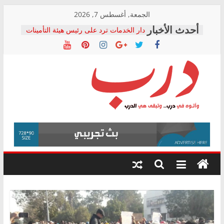
Skip
الجمعة, أغسطس 7, 2026
to
دار الخدمات ترد على رئيس هيئة التأمينات
content
بعد مؤتمره الصحفي: إنكار الأزمة لا ينهي
معاناة أصحاب المعاشات.. ونطالب بكشف
الشركة المنفذة
فرحات سليمان يكتب: القطاع الصحي إلى
أين؟
حزب التحالف الشعبي يطلق لجنة “الحق
درب
في الصحة” بالإسكندرية لرصد الانتهاكات
ودعم المرضى
صور .. اعتماد الرسومات النهائية للقرار
وأتوه
الوزاري لمدينة الصحفيين.. وانتهاء أعمال
في
إنشاء المبنى الإداري
درب..
المجلس القومي لحقوق الإنسان يعلن
وتبقى
متابعة قضية الدكتور محمد زهران.. ويؤكد:
هي
قرينة البراءة وضمانات المحاكمة العادلة
حق أصيل
الدرب