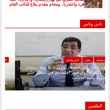
ناس وناس
الرئيسية
مصر
ناس وناس
مقعد شاغر على الإفطار وبلكونة بلا زينة رمضان.. د.
عبدالخالق فاروق خبير اقتصادي في انتظار حلم
الحرية ولمة الحبايب
22 فبراير، 2026
الطقس