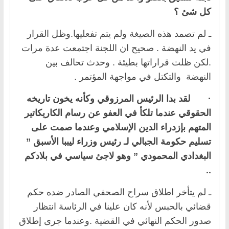
كل شئ ؟
ـ لم تصمد هذه الصيغة ولم يتم تفعليها.وظل القرار
في يد النهضة . صحيح ان اللجنة اجتمعت عدة مرات
.لكن ظلت قراراتها بطيئة . وحدث تحالف بين
النهضة والتكتل في مواجهة المؤتمر .
·
لقد بدا الرئيس المرزوقي وكأنه يخون تاريخه
الحقوقي عندما تلكأ في العفو عن رسام الكاريكاتير
المتهم بإزدراء الدين الإسلامي وعندما صمت على
تسليم حكومة الجبالي لـ رئيس وزراء ليببا الأسبق ”
البغدادي المحمودي ” وهو لاجئ سياسي في بلادكم
..
ـ لم يتأخر اطلاق سراح الصحفي الصادر ضده حكم
قضائي بالحبس لأنه كان علينا في الرئاسة انتظار
صدور الحكم النهائي في القضية .وعندما جرى إطلاق