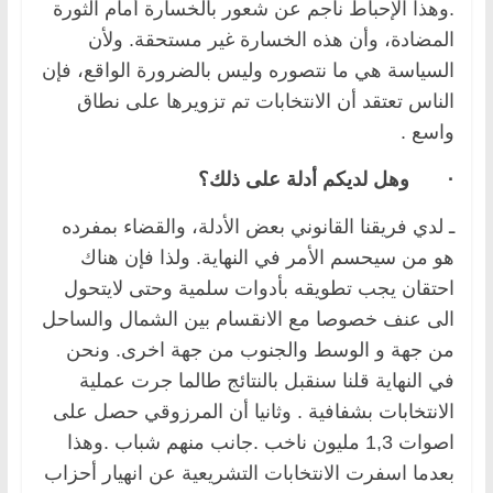
.وهذا الإحباط ناجم عن شعور بالخسارة أمام الثورة
المضادة، وأن هذه الخسارة غير مستحقة. ولأن
السياسة هي ما نتصوره وليس بالضرورة الواقع، فإن
الناس تعتقد أن الانتخابات تم تزويرها على نطاق
واسع .
·
وهل لديكم أدلة على ذلك؟
ـ لدي فريقنا القانوني بعض الأدلة، والقضاء بمفرده
هو من سيحسم الأمر في النهاية. ولذا فإن هناك
احتقان يجب تطويقه بأدوات سلمية وحتى لايتحول
الى عنف خصوصا مع الانقسام بين الشمال والساحل
من جهة و الوسط والجنوب من جهة اخرى. ونحن
في النهاية قلنا سنقبل بالنتائج طالما جرت عملية
الانتخابات بشفافية . وثانيا أن المرزوقي حصل على
اصوات 1,3 مليون ناخب .جانب منهم شباب .وهذا
بعدما اسفرت الانتخابات التشريعية عن انهيار أحزاب