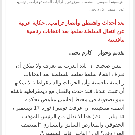
,
,
,
,
,
,
التونسية
السبسي
المنصف المرزوقي
الولايات المتحدة
ترامب
تونس
,
عدنان منصر
كارم يحيى
بعد أحداث واشنطن وأنصار ترامب.. حكاية عربية
عن انتقال السلطة سلميا بعد انتخابات رئاسية
تنافسية
تقديم وحوار – كارم يحيى
ليس صحيحا أن بلاد العرب لم تعرف ولا يمكن أن
تعرف انتقالا سلميا سلسا للسلطة بعد انتخابات
رئاسية تنافسية وأن الحريات والديمقراطية لا يمكنها
أن تنبت عندنا. فقد حدث بالفعل مع ديمقراطية ناشئة
تنمو بصعوبة في محيط إقليمي مناهض تحكمه
أنظمة مستبدة، أن عرفت تونس( ثورة 17 ديسمبر /
14 يناير 2011) هذا الانتقال من الرئيس المؤقت
الحقوقي والمعارض السابق واليساري “المنصف
المرزوقي” إلى ” الباجي قايد السبسي”.