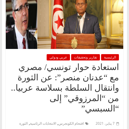
الرئيسية
تقارير وتحقيقات
عربي ودولي
استعادة حوار تونسي/ مصري
مع “عدنان منصر”: عن الثورة
وانتقال السلطة بسلاسة عربيا..
من “المرزوقي” إلى
“السبسي”
,
,
7 يناير، 2021
اقتحام الكونجرس
الانتخابات الرئاسية
الثورة