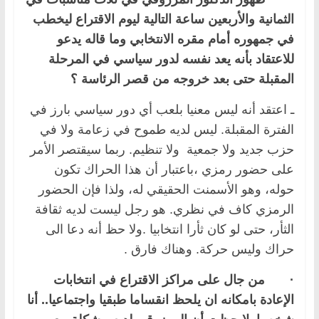
الثمانية والأربعين ساعة التالية ليوم الاقتراع ليخطب
في جمهوره أمام مقره الانتخابي وما قاله يدعو
للاعتقاد بأنه يعد نفسه لدور سياسي في المرحلة
المقبلة حتى بعد خروجه من قصر الرئاسة ؟
ـ اعتقد أنه ليس معنيا بلعب أي دور سياسي بارز في
الفترة المقبلة. ليس لديه طموح في زعامة ولا في
حزب جديد ولا جمعية ولا تنظيم. ربما سيقتصر الأمر
على حضور رمزي ،باعتبار أن هذا الحراك تكون
حوله، وهو الأسمنت الحقيقي له، ولذا فإن الحضور
الرمزي كاف في نظري. هو رجل ليست لديه ثقافة
الثأر، حتى لو كان ثأرا انتخابيا .ولا حظ أنه دعا الى
حراك وليس حركة. وهناك فارق .
·
من جال على مراكز الاقتراع في انتخابات
الإعادة بامكانه ان يلحظ انقساما طبقيا واجتماعيا.. أنا