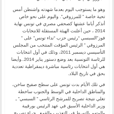
وهو ما يستوجب اليوم بعدما شهدته واشنطن أمس
تحية خاصة ” للمرزوقي”. واليوم على نحو خاص
أتذكر أياما عشتها كصحفي مصري في تونس نهاية
2014 ، حين أعلنت الهيئة المستقلة للانتخابات
فوز”السبسي “رئيس حزب “نداء تونس” على ”
المرزوقي ” الرئيس المؤقت المنتخب من المجلس
التأسيسي ديسمبر 2011، وذلك في أول انتخابات
للرئاسة التونسية بعد وضع دستور يناير 2014..وأيضا
هي أول انتخابات رئاسية مباشرة ديمقراطية تعددية
بحق في تاريخ البلاد.
في تلك الأيام بدت تونس على سطح صفيح ساخن،
والمناطق الداخلية في الوسط والجنوب ساخطة
تغلي نتيجة تصريح للمرشح الرئاسي ” السبسي” ـ
وزير الداخلية الأسبق في عهد الرئيس بورقيبة
والمتهم بالتورط في التعذيب والقمع ـ جراء تصريح