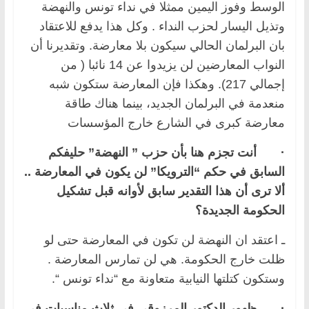
الوسط وفوز اليمين ممثلا في نداء تونس والنهضة
وتذيل اليسار لحزب النداء . وكل هذا يدفع للاعتقاد
بان البرلمان الحالي سيكون بلا معارضة. وتقديرنا أن
النواب المعارضين لن يزيدوا عن 14 نائبا ( من
إجمالي 217). وهكذا فإن المعارضة ستكون شبه
منعدمة في البرلمان الجديد، بينما هناك طاقة
معارضة كبرى في الشارع خارج المؤسسات
·
أنت تجزم هنا بأن حزب ” النهضة” حليفكم
السابق في حكم “الترويكا” لن يكون في المعارضة ..
ألا ترى
أ
ن هذا التقدير سابق لأوانه قبل تشكيل
الحكومة الجديدة؟
ـ اعتقد ان النهضة لن تكون في المعارضة حتى لو
ظلت خارج الحكومة. هي لن تمارس المعارضة .
وستكون كتلتها النيابية متعاونة مع “نداء تونس “.
·
ظهور الدكتور المرزوقي في ثلاث مناسبات في