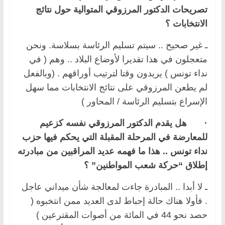
تصريحات الدكتور المرزوقي المتوالية حول نتائج
الانتخابات ؟
ـ غير صحيح .. سيتم تسليم الرئاسة بسلاسة. ونحن
متعجلون في هذا تقديرا لأوضاع البلاد .. وهم ( في
نداء تونس ) يريدون وقتا لترتيب أوراقهم . (وبالفعل
لم يطعن المرزوقي على نتائج الانتخابات مما سهل
الإسراع بتسليم الرئاسة / المحاور )
·
هل يقدم الدكتور المرزوقي نفسه كزعيم
للمعارضة في المرحلة المقبلة التي يحكم فيها حزب
نداء تونس .. هذا ما فهمه عديد المراقبين من مبادرته
إطلاق “حركة شعب المواطنين” ؟
ـ لا أبدا .. المبادرة جاءت لمعالجة شأن ميداني عاجل
. فأولا هناك حالة إحباط لدى العديد ممن انتخبوه (
حصد نحو 44 في المائة من أصوات المقترعين )