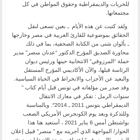
للحريات والديمقراطية وحقوق المواطن في كل
مجتمعاتها.
ولقد كتبت عن هذه الأيام ـ بعين تسعى لنقل
الحقائق بموضوعية للقارئ العربية في مصر وخارجها
ـ بألوان شتى من الكتابة الصحفية، بما في ذلك
محاورة الصديق المؤرخ الدكتور “عدنان منصر” مدير
حملة “المرزوقي” الانتخابية حينها ورئيس ديوان
الرئاسة قبلها، والآن الأكاديمي المؤرخ المستقل
والبعيد عن الأحزاب والانخراط في الحياة السياسية.
وقد صدر من مؤلفاته في تونس قبل أيام كتاب ”
سنوات الرمل : تفكر في معارك الانتقال
الديمقراطي بتونس 2011 ـ 2014″. وبالمناسبة
وللتذكرة وبعد يوم الكونجرس الأمريكي الصعب
بواشنطن أمس 6 يناير 2021 ، أستعيد هنا هذا
الحوار/ المواجهة الذي أجريته مع ” منصر” قبيل إعلان
الرئيس “المرزوقي” اعترافه بنتيجة الانتخابات وتهنئته