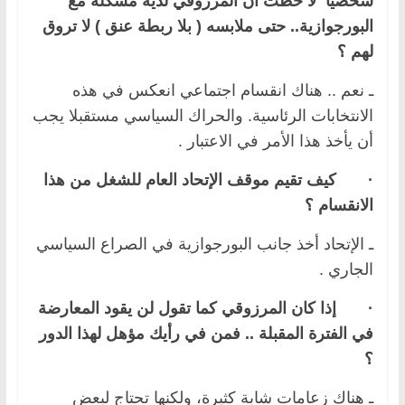
شخصيا لا حظت أن المرزوقي لديه مشكلة مع
البورجوازية.. حتى ملابسه ( بلا ربطة عنق ) لا تروق
لهم ؟
ـ نعم .. هناك انقسام اجتماعي انعكس في هذه
الانتخابات الرئاسية. والحراك السياسي مستقبلا يجب
أن يأخذ هذا الأمر في الاعتبار .
·
كيف تقيم موقف الإتحاد العام للشغل من هذا
الانقسام ؟
ـ الإتحاد أخذ جانب البورجوازية في الصراع السياسي
الجاري .
·
إذا كان المرزوقي كما تقول لن يقود المعارضة
في الفترة المقبلة .. فمن في رأيك مؤهل لهذا الدور
؟
ـ هناك زعامات شابة كثيرة، ولكنها تحتاج لبعض