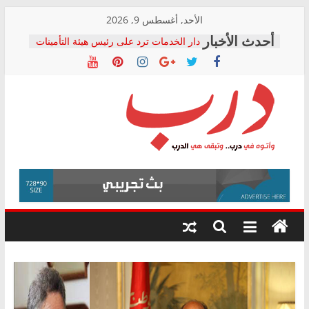
Skip
الأحد, أغسطس 9, 2026
المجلس القومي لحقوق الإنسان يعلن
to
متابعة قضية الدكتور محمد زهران.. ويؤكد:
content
قرينة البراءة وضمانات المحاكمة العادلة
حق أصيل
دار الخدمات ترد على رئيس هيئة التأمينات
بعد مؤتمره الصحفي: إنكار الأزمة لا ينهي
معاناة أصحاب المعاشات.. ونطالب بكشف
الشركة المنفذة
درب
فرحات سليمان يكتب: القطاع الصحي إلى
أين؟
حزب التحالف الشعبي يطلق لجنة “الحق
وأتوه
في الصحة” بالإسكندرية لرصد الانتهاكات
في
ودعم المرضى
درب..
صور .. اعتماد الرسومات النهائية للقرار
وتبقى
الوزاري لمدينة الصحفيين.. وانتهاء أعمال
هي
إنشاء المبنى الإداري
الدرب