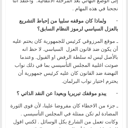
إلى الوضع النهائي بعد المرحلة الانتقالية. واعتقد اننا
نجحنا في هذه المهام .
·
ولماذا كان موقفه سلبيا من إحباط التشريع
بالعزل السياسي لرموز النظام السابق؟
ـ موقع المرزوقي كرئيس للجمهورية كان يحتم عليه
أن يكون ضد قانون العزل السياسي. لا حظ انه
بالأصل ليس له سلطة الرفض او القبول. وعندما
صوتت اغلبية المجلس التأسيسي بما في ذلك نواب
النهضة ضد القانون كان عليه كرئيس جمهورية أن
يحترم اختيار نواب البرلمان.
·
يبدو موقفك تبريريا وبعيدا عن النقد الذاتي ؟
ـ جزء من الاخطاء كان مفروضا علينا، لأن قوى الثورة
المضادة لم تكن ممثلة في المجلس التأسيسي .
وكانت تعمل من الشارع بكل الوسائل . لكنني اقول