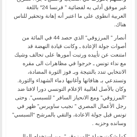
غير موفق أدلى به لفضائية ” فرنسا 24″ باللغة
العربية انطوى على ما اعتبر أنه إهانة وتحقير للناس
هناك.
أنصار ” المرزوقي” الذي حصد 44 في المائة من
أصوات جولة الإعادة ـ وكانت قيادة النهضة قد
امتنعت عن تأييده ورتبت أمورها على تحالف وشيك
مع نداء تونس ـ خرجوا في مظاهرات الى مقره
الانتخابي تندد بالنتيجة وبـ فوز الثورة المضادة،
وتستدعي بـ هتافاتها وأغانيها دماء الشهداء والثورة.
وكان بالأصل لغالبية الإعلام التونسي دورا لافتا ضد
“المرزوقي” ومع الانحياز السافر ” للسبسي”. وحتى
رجل الأعمال المصري ” نجيب ساويرس” ظهر في
تونس قبل جولة الاعادة، والتقي بالمرشح “السبسي”
وسانده وحزبه .
كما شكت حملة “المرزوقي” من استخدام المال