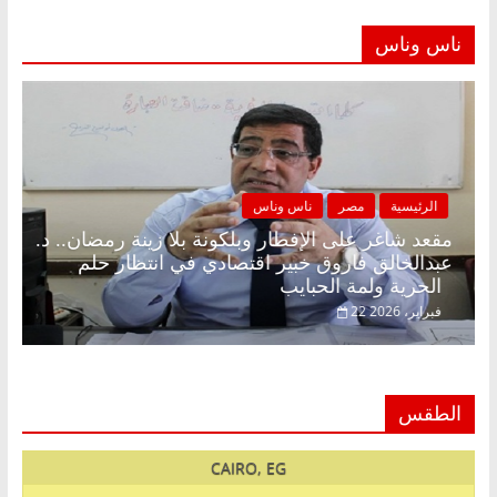
ناس وناس
الرئيسية
مصر
ناس وناس
مقعد شاغر على الإفطار وبلكونة بلا زينة رمضان.. د.
عبدالخالق فاروق خبير اقتصادي في انتظار حلم
الحرية ولمة الحبايب
22 فبراير، 2026
الطقس
CAIRO, EG