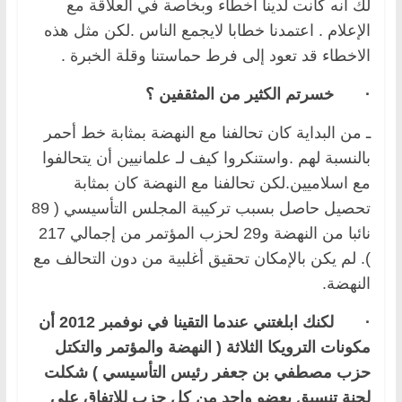
لك انه كانت لدينا أخطاء وبخاصة في العلاقة مع
الإعلام . اعتمدنا خطابا لايجمع الناس .لكن مثل هذه
الاخطاء قد تعود إلى فرط حماستنا وقلة الخبرة .
·
خسرتم الكثير من المثقفين ؟
ـ من البداية كان تحالفنا مع النهضة بمثابة خط أحمر
بالنسبة لهم .واستنكروا كيف لـ علمانيين أن يتحالفوا
مع اسلاميين.لكن تحالفنا مع النهضة كان بمثابة
تحصيل حاصل بسبب تركيبة المجلس التأسيسي ( 89
نائبا من النهضة و29 لحزب المؤتمر من إجمالي 217
). لم يكن بالإمكان تحقيق أغلبية من دون التحالف مع
النهضة.
·
لكنك ابلغتني عندما التقينا في نوفمبر 2012 أن
مكونات الترويكا الثلاثة ( النهضة والمؤتمر والتكتل
حزب مصطفي بن جعفر رئيس التأسيسي ) شكلت
لجنة تنسيق بعضو واحد من كل حزب للاتفاق على