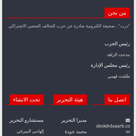
من نحن
"درب".. صحيفة الكترونية صادرة عن حزب التحالف الشعبي الاشتراكي
رئيس الحزب
مدحت الزاهد
رئيس مجلس الإدارة
طلعت فهمي
اتصل بنا
هيئة التحرير
تحت الانشاء
مديرا التحرير
مستشارو التحرير
desk@daaarb.co
m
إلهامي الميرغي
محمد جودة