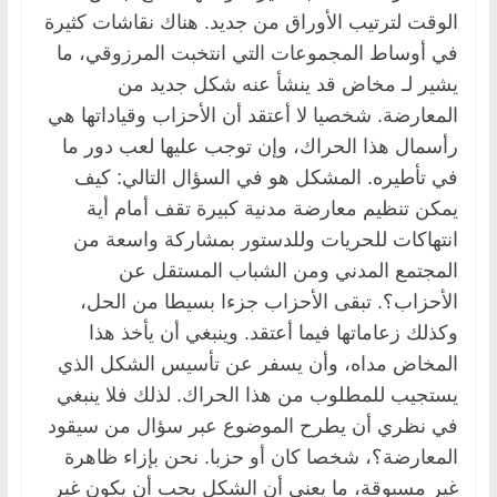
الوقت لترتيب الأوراق من جديد. هناك نقاشات كثيرة
في أوساط المجموعات التي انتخبت المرزوقي، ما
يشير لـ مخاض قد ينشأ عنه شكل جديد من
المعارضة. شخصيا لا أعتقد أن الأحزاب وقياداتها هي
رأسمال هذا الحراك، وإن توجب عليها لعب دور ما
في تأطيره. المشكل هو في السؤال التالي: كيف
يمكن تنظيم معارضة مدنية كبيرة تقف أمام أية
انتهاكات للحريات وللدستور بمشاركة واسعة من
المجتمع المدني ومن الشباب المستقل عن
الأحزاب؟. تبقى الأحزاب جزءا بسيطا من الحل،
وكذلك زعاماتها فيما أعتقد. وينبغي أن يأخذ هذا
المخاض مداه، وأن يسفر عن تأسيس الشكل الذي
يستجيب للمطلوب من هذا الحراك. لذلك فلا ينبغي
في نظري أن يطرح الموضوع عبر سؤال من سيقود
المعارضة؟، شخصا كان أو حزبا. نحن بإزاء ظاهرة
غير مسبوقة، ما يعني أن الشكل يجب أن يكون غير