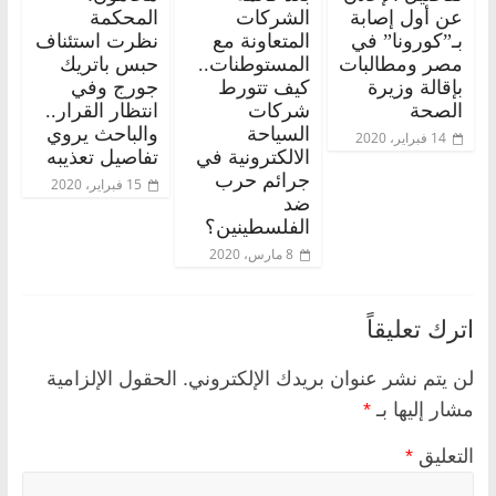
عن أول إصابة
الشركات
المحكمة
بـ”كورونا” في
المتعاونة مع
نظرت استئناف
مصر ومطالبات
المستوطنات..
حبس باتريك
بإقالة وزيرة
كيف تتورط
جورج وفي
الصحة
شركات
انتظار القرار..
السياحة
والباحث يروي
14 فبراير، 2020
الالكترونية في
تفاصيل تعذيبه
جرائم حرب
15 فبراير، 2020
ضد
الفلسطينين؟
8 مارس، 2020
اترك تعليقاً
لن يتم نشر عنوان بريدك الإلكتروني.
الحقول الإلزامية
مشار إليها بـ
*
التعليق
*