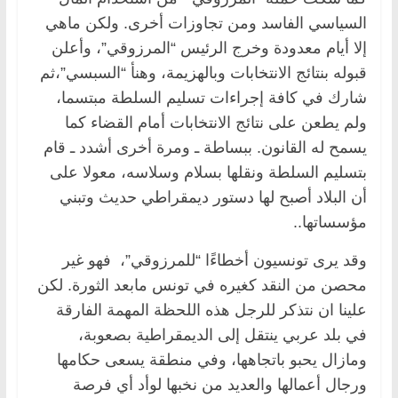
السياسي الفاسد ومن تجاوزات أخرى. ولكن ماهي
إلا أيام معدودة وخرج الرئيس “المرزوقي”، وأعلن
قبوله بنتائج الانتخابات وبالهزيمة، وهنأ “السبسي”،ثم
شارك في كافة إجراءات تسليم السلطة مبتسما،
ولم يطعن على نتائج الانتخابات أمام القضاء كما
يسمح له القانون. ببساطة ـ ومرة أخرى أشدد ـ قام
بتسليم السلطة ونقلها بسلام وسلاسه، معولا على
أن البلاد أصبح لها دستور ديمقراطي حديث وتبني
مؤسساتها..
وقد يرى تونسيون أخطاءًا “للمرزوقي”، فهو غير
محصن من النقد كغيره في تونس مابعد الثورة. لكن
علينا ان نتذكر للرجل هذه اللحظة المهمة الفارقة
في بلد عربي ينتقل إلى الديمقراطية بصعوبة،
ومازال يحبو باتجاهها، وفي منطقة يسعى حكامها
ورجال أعمالها والعديد من نخبها لوأد أي فرصة