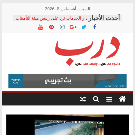
Skip
السبت, أغسطس 8, 2026
to
دار الخدمات ترد على رئيس هيئة التأمينات
content
بعد مؤتمره الصحفي: إنكار الأزمة لا ينهي
معاناة أصحاب المعاشات.. ونطالب بكشف
الشركة المنفذة
فرحات سليمان يكتب: القطاع الصحي إلى
أين؟
حزب التحالف الشعبي يطلق لجنة “الحق
درب
في الصحة” بالإسكندرية لرصد الانتهاكات
ودعم المرضى
صور .. اعتماد الرسومات النهائية للقرار
وأتوه
الوزاري لمدينة الصحفيين.. وانتهاء أعمال
في
إنشاء المبنى الإداري
درب..
المجلس القومي لحقوق الإنسان يعلن
وتبقى
متابعة قضية الدكتور محمد زهران.. ويؤكد:
هي
قرينة البراءة وضمانات المحاكمة العادلة
حق أصيل
الدرب