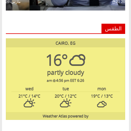
22 فبراير، 2026
15 
الطقس
CAIRO, EG
16°
partly cloudy
4:56 pm EET
6:26 am
wed
tue
mon
21
°C
/ 14
°C
20
°C
/ 12
°C
19
°C
/ 13
°C
Weather Atlas
powered by