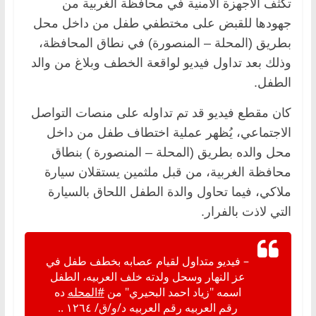
تكثف الأجهزة الأمنية في محافظة الغربية من
جهودها للقبض على مختطفي طفل من داخل محل
بطريق (المحلة – المنصورة) في نطاق المحافظة،
وذلك بعد تداول فيديو لواقعة الخطف وبلاغ من والد
الطفل.
كان مقطع فيديو قد تم تداوله على منصات التواصل
الاجتماعي، يُظهر عملية اختطاف طفل من داخل
محل والده بطريق (المحلة – المنصورة ) بنطاق
محافظة الغربية، من قبل ملثمين يستقلان سيارة
ملاكي، فيما تحاول والدة الطفل اللحاق بالسيارة
التي لاذت بالفرار.
– فيديو متداول لقيام عصابه بخطف طفل في
عز النهار وسحل ولدته خلف العربيه، الطفل
اسمه "زياد احمد البحيري" من
#المحله
ده
رقم العربيه رقم العربيه د/و/ق/ ١٢٦٤ ..