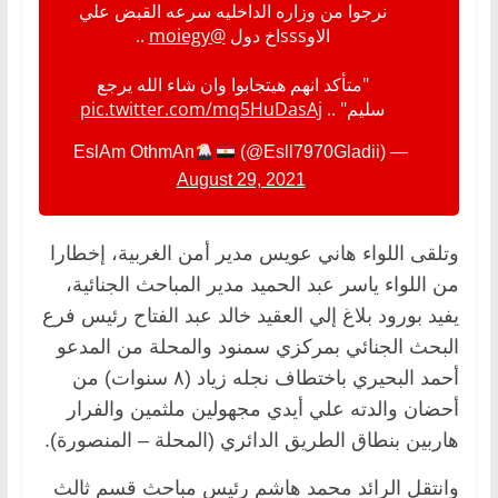
نرجوا من وزاره الداخليه سرعه القبض علي
الاوsssاخ دول
@moiegy
..
"متأكد انهم هيتجابوا وان شاء الله يرجع
سليم" ..
pic.twitter.com/mq5HuDasAj
(@Esll7970Gladii)
— EslAm OthmAn
August 29, 2021
وتلقى اللواء هاني عويس مدير أمن الغربية، إخطارا
من اللواء ياسر عبد الحميد مدير المباحث الجنائية،
يفيد بورود بلاغ إلي العقيد خالد عبد الفتاح رئيس فرع
البحث الجنائي بمركزي سمنود والمحلة من المدعو
أحمد البحيري باختطاف نجله زياد (٨ سنوات) من
أحضان والدته علي أيدي مجهولين ملثمين والفرار
هاربين بنطاق الطريق الدائري (المحلة – المنصورة).
وانتقل الرائد محمد هاشم رئيس مباحث قسم ثالث