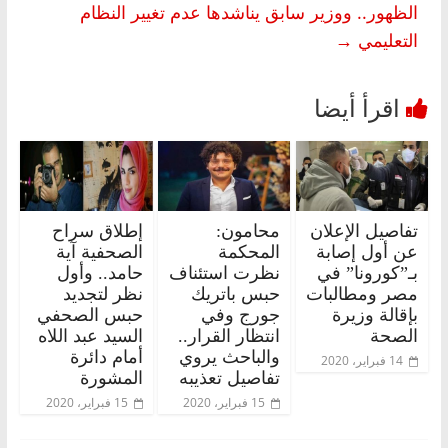
الظهور.. ووزير سابق يناشدها عدم تغيير النظام
التعليمي
→
تفاصيل الإعلان
محامون:
إطلاق سراح
عن أول إصابة
المحكمة
الصحفية آية
بـ”كورونا” في
نظرت استئناف
حامد.. وأول
مصر ومطالبات
حبس باتريك
نظر لتجديد
بإقالة وزيرة
جورج وفي
حبس الصحفي
الصحة
انتظار القرار..
السيد عبد اللاه
والباحث يروي
أمام دائرة
14 فبراير، 2020
تفاصيل تعذيبه
المشورة
15 فبراير، 2020
15 فبراير، 2020