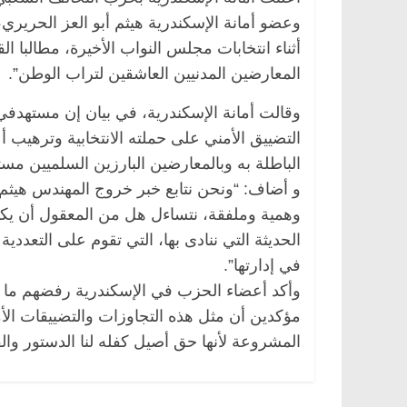
وعضو أمانة الإسكندرية هيثم أبو العز الحريري
أثناء انتخابات مجلس النواب الأخيرة، مطالبا ال
المعارضين المدنيين العاشقين لتراب الوطن”.
ناس
الرئيسية
مصر
ناس وناس
وقالت أمانة الإسكندرية، في بيان إن مستهدفي 
خبير اقتصادي
في ذكرى رحيله.. د. نور فرحات فقيه
حيداً على أبواب
قانوني دافع عن قضايا الوطن وانحاز
التضييق الأمني على حملته الانتخابية وترهيب 
للحرية (بروفايل)
الباطلة به وبالمعارضين البارزين السلميين مست
26 يناير، 2026
و أضاف: “ونحن نتابع خبر خروج المهندس هيثم 
وهمية وملفقة، نتساءل هل من المعقول أن يكون
الحديثة التي ننادى بها، التي تقوم على التعد
في إدارتها”.
وأكد أعضاء الحزب في الإسكندرية رفضهم ما 
مؤكدين أن مثل هذه التجاوزات والتضييقات الأم
المشروعة لأنها حق أصيل كفله لنا الدستور والق