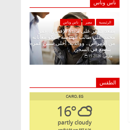
ناس وناس
ناس وناس
الرئيسية
مصر
ناس وناس
إفطار وبلكونة بلا زينة
مقعد شاغر على مائدة الإفطار.. عمر
خالق فاروق خبير
محمد علي طالب الهندسة يشكو معان
ر حلم الحرية ولمة
من الأمراض.. ووالدته: أحلى سنين 
بتضيع في السجن
15 مارس، 2026
الطقس
CAIRO, EG
16°
partly cloudy
4:56 pm EET
6:26 am