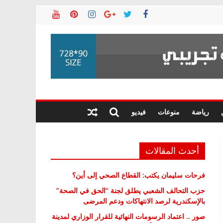
رياضة
منوعات
فيديو
أحدث المقالات
فرحات سليمان يكتب: القطاع الصحي إلى أين؟
حزب التحالف الشعبي يطلق لجنة “الحق في الصحة”
بالإسكندرية لرصد الانتهاكات ودعم المرضى
صور .. اعتماد الرسومات النهائية للقرار الوزاري لمدينة