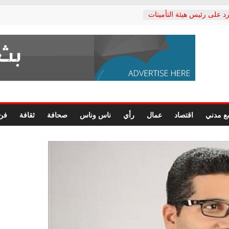
د على رئيس هيئة التأمينات
حفي: إنكار الأزمة لا ينهي
 المعاشات.. ونطالب بكشف
ة
 يكتب: القطاع الصحي إلى
الشعبي يطلق لجنة “الحق
إسكندرية لرصد الانتهاكات
الرسومات النهائية للقرار
ع مدني
اقتصاد
عمال
رأي
ناس وناس
صحافة
ثقافة
فن
 الصحفيين.. وانتهاء أعمال
لإداري
 لحقوق الإنسان يعلن
دكتور محمد زهران.. ويؤكد:
وضمانات المحاكمة العادلة