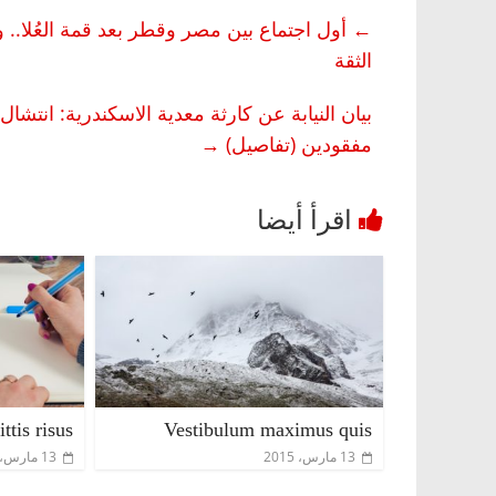
←
أول اجتماع بين مصر وقطر بعد قمة العُلا.. وا
الثقة
مفقودين (تفاصيل)
→
ttis risus
Vestibulum maximus quis
13 مارس، 2015
13 مارس، 2015