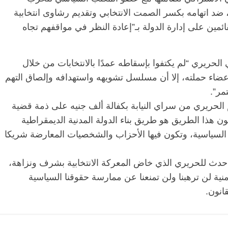
، ضد اتهامه بكسر الصمت الانتخابي وتقديم رشاوى انتخابية
قائمين على إدارة الدولة بـ”إعادة النظر في مواقفهم تجاه
الرئيسية
مصر
ناس وناس
الرئيسية
مصر
مقعد شاغر على مائدة الإفطار.. يحيى
مقعد شاغر على ال
الحريري “لم يكتفوا بإسقاطه عمدًا بالانتخابات من خلال
حسين عبدالهادي فارس مقاومة
رمضان.. د. عبدال
الخصخصة الذي دافع عن المال العام
اقتصادي في انتظا
أعضاء حملته، إلا أن مسلسل تشويهه واستهدافه وإلصاق التهم
(بروفايل)
الحبايب
مر”.
21 فبراير، 2026
22 فبراير، 2026
الحريري من سراي النيابة بكفالة ألف جنيه على ذمة قضية
 هذا الطريق هو طريق بناء الدولة المدنية الديمقراطية
دية السياسية، وتكون فيها الأحزاب والشخصيات المعارضة شريكا
حدث للحريري الذي خاض المعركة الانتخابية بشرف ونزاهة،
نية لن ترهبنا ولن تمنعنا عن ممارسة حقوقنا السياسية
انون.