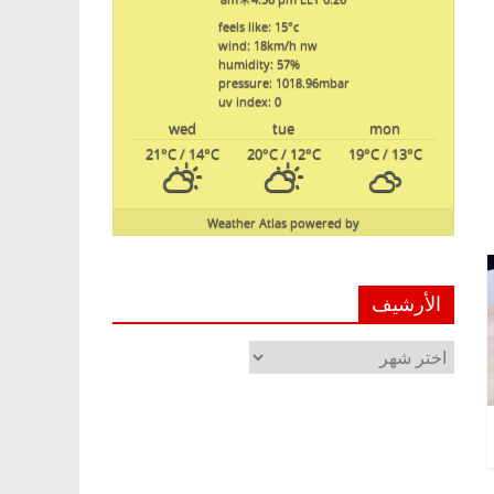
feels like: 15
°c
wind: 18
km/h
nw
humidity: 57
%
pressure: 1018.96
mbar
uv index: 0
wed
tue
mon
21
°C
/ 14
°C
20
°C
/ 12
°C
19
°C
/ 13
°C
Weather Atlas
powered by
الأرشيف
الأرشيف