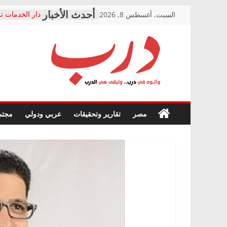
Skip
السبت, أغسطس 8, 2026
دار الخدمات تر
to
بعد مؤتمره الص
معاناة أصحاب
content
الشركة المنفذ
فرحات سليمان
درب
أين؟
حزب التحالف 
في الصحة” بال
وأتوه
ودعم المرضى
صور .. اعتماد 
في
مصر
تقارير وتحقيقات
عربي ودولي
مجتم
الوزاري لمدينة
درب..
إنشاء المبنى ا
وتبقى
المجلس القومي
هي
متابعة قضية ال
الدرب
قرينة البراءة 
حق أصيل