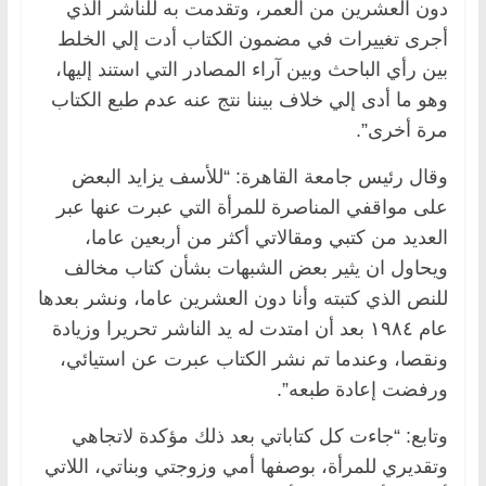
دون العشرين من العمر، وتقدمت به للناشر الذي
أجرى تغييرات في مضمون الكتاب أدت إلي الخلط
بين رأي الباحث وبين آراء المصادر التي استند إليها،
وهو ما أدى إلي خلاف بيننا نتج عنه عدم طبع الكتاب
مرة أخرى”.
وقال رئيس جامعة القاهرة: “للأسف يزايد البعض
على مواقفي المناصرة للمرأة التي عبرت عنها عبر
العديد من كتبي ومقالاتي أكثر من أربعين عاما،
ويحاول ان يثير بعض الشبهات بشأن كتاب مخالف
للنص الذي كتبته وأنا دون العشرين عاما، ونشر بعدها
عام ١٩٨٤ بعد أن امتدت له يد الناشر تحريرا وزيادة
ونقصا، وعندما تم نشر الكتاب عبرت عن استيائي،
ورفضت إعادة طبعه”.
وتابع: “جاءت كل كتاباتي بعد ذلك مؤكدة لاتجاهي
وتقديري للمرأة، بوصفها أمي وزوجتي وبناتي، اللاتي