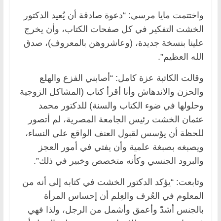
واختتمت مايا مرسي: “دعوة صادقة أن يُعيد الدكتور
الخشت التفكير في كل صفحات الكتاب، وأن يخرج
علينا بنسخة جديدة، (وعاشروهن بالمعروف)، صدق
الله العظيم”.
وقالت الكاتبة عزة كامل: “أصابني الفزع والهلع
والحزن والاندهاش وأنا أقرأ كتاب (المشاكل الزوجية
وحلولها في ضوء الكتاب والسنة) للدكتور محمد
عثمان الخشت رئيس الجامعة المصرية، لم أتصور
للحظة أن يؤسس لقبول العنف الواقع علي النساء،
ويصبغه بصبغة علمية وأن يفتي في أمور العجز
والبرود الجنسي وكأنه متخصص وخبير في ذلك”.
وتابعت: “يؤكد الدكتور الخشت في كتابه إلى أنه من
المعلوم في العُرف والعِلم أن إحساس المرأة
بالجنس أشدّ وأعمق وأشمل من الرجل، ولذا فهي