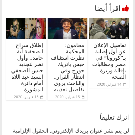
تفاصيل الإعلان
محامون:
إطلاق سراح
عن أول إصابة
المحكمة
الصحفية آية
بـ”كورونا” في
نظرت استئناف
حامد.. وأول
مصر ومطالبات
حبس باتريك
نظر لتجديد
بإقالة وزيرة
جورج وفي
حبس الصحفي
الصحة
انتظار القرار..
السيد عبد اللاه
والباحث يروي
أمام دائرة
14 فبراير، 2020
تفاصيل تعذيبه
المشورة
15 فبراير، 2020
15 فبراير، 2020
اترك تعليقاً
لن يتم نشر عنوان بريدك الإلكتروني.
الحقول الإلزامية