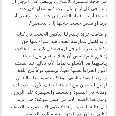
في حاجة مستمرة للإشباع… وينبغي على الرجل أن
يأتيها في كل أربع ليال مرة، فهو أعدل، لأن عدد
النساء أربعة، فجاز التأخير إلى هذا الحد.. وينبغي أن
يزيد أو ينقص حسب حاجتها إلى التحصين”.
وأضافت عزة: “يقدم لنا الدكتور الخشت في كتابه
رأيه لقبول ممارسة العنف ضد المرأة منها حق
وفعالية ضرب الرجل لزوجته في كثير من الحالات،
إذ قرر علم النفس أن هناك صنفين من النساء
يناسبهما هذا الأسلوب تماماً؛ لأنه يعالج عند الصنف
الأول انحرافاً نفسياً معيناً، ويسبب نوعاً من اللذة
والرضا للصنف الثاني.. وهاكم تصنيف علم النفس
لهذين الصنفين من النساء: الصنف الأول: يجدن لذة
ومتعة في القسوة والتسلط والسيطرة على الزوج..
ومثل هذا الصنف لابد من كسر شوكته؛ حتى يرتد
إلى حالته السوية، وهذا لا يكون إلا بالضرب.. الصنف
الثاني: يجدن لذة للضرب تشبه اللذة الجنسية