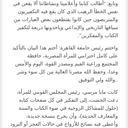
وتابع: “أطالب كتابنا وأعلامينا ونشاطاتنا ألا يقعن في
نفس الخطأ الرهيب الذي كان يقع فيه التكفيريون
والمتربصون حين كانوا يقتطعون بعض العبارات من
سياقها التاريخي والإبداعي وياخذونها ذريعة لتكفير
الكتاب والمفكرين”.
واختتم رئيس جامعة القاهرة: أختم هذا البيان بالتأكيد
على كامل احترامي للمرأة المصرية، حافظة
المجتمع وراعية القيم ومصدر القوة، اليوم والأمس
وغدا، وحفظ الله مصرنا الغالية من كل سوء وشر
..والله ولي التوفيق.
كانت مايا مرسي، رئيس المجلس القومي للمرأة،
دعت الخشت، إلى التفكير في كل صفحات كتابه
(حلول للمشاكل الزوجية في ضوء الكتاب والسنة
والمعارف الحديثة)، وأن يخرج بنسخة جديدة،
وأعطى فيه نصائح للأزواج في حالات العجز أو البرود