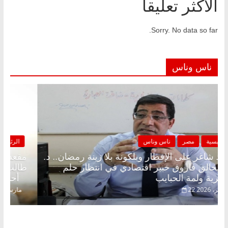
الأكثر تعليقا
Sorry. No data so far.
ناس وناس
الرئيسية
مصر
ناس وناس
مقعد شاغر على الإفطار وبلكونة بلا زينة رمضان.. د.
عبدالخالق فاروق خبير اقتصادي في انتظار حلم
الحرية ولمة الحبايب
22 فبراير، 2026