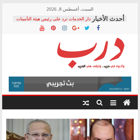
Skip
السبت, أغسطس 8, 2026
to
دار الخدمات ترد على رئيس هيئة التأمينات
content
بعد مؤتمره الصحفي: إنكار الأزمة لا ينهي
معاناة أصحاب المعاشات.. ونطالب بكشف
الشركة المنفذة
فرحات سليمان يكتب: القطاع الصحي إلى
أين؟
حزب التحالف الشعبي يطلق لجنة “الحق
درب
في الصحة” بالإسكندرية لرصد الانتهاكات
ودعم المرضى
صور .. اعتماد الرسومات النهائية للقرار
وأتوه
الوزاري لمدينة الصحفيين.. وانتهاء أعمال
في
إنشاء المبنى الإداري
درب..
المجلس القومي لحقوق الإنسان يعلن
وتبقى
متابعة قضية الدكتور محمد زهران.. ويؤكد:
هي
قرينة البراءة وضمانات المحاكمة العادلة
حق أصيل
الدرب