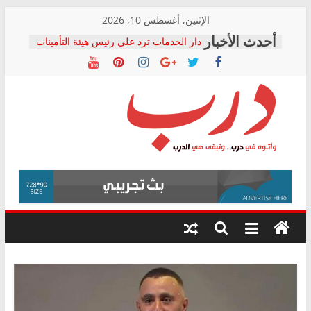
Skip
الإثنين, أغسطس 10, 2026
to
دار الخدمات ترد على رئيس هيئة التأمينات
content
بعد مؤتمره الصحفي: إنكار الأزمة لا ينهي
معاناة أصحاب المعاشات.. ونطالب بكشف
الشركة المنفذة
فرحات سليمان يكتب: القطاع الصحي إلى
أين؟
حزب التحالف الشعبي يطلق لجنة “الحق
درب
في الصحة” بالإسكندرية لرصد الانتهاكات
ودعم المرضى
صور .. اعتماد الرسومات النهائية للقرار
وأتوه
الوزاري لمدينة الصحفيين.. وانتهاء أعمال
في
إنشاء المبنى الإداري
درب..
المجلس القومي لحقوق الإنسان يعلن
وتبقى
متابعة قضية الدكتور محمد زهران.. ويؤكد:
هي
قرينة البراءة وضمانات المحاكمة العادلة
حق أصيل
الدرب