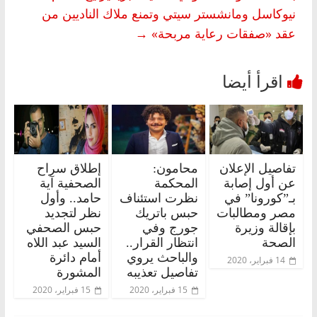
نيوكاسل ومانشستر سيتي وتمنع ملاك الناديين من
عقد «صفقات رعاية مربحة»
→
تفاصيل الإعلان
محامون:
إطلاق سراح
عن أول إصابة
المحكمة
الصحفية آية
بـ”كورونا” في
نظرت استئناف
حامد.. وأول
مصر ومطالبات
حبس باتريك
نظر لتجديد
بإقالة وزيرة
جورج وفي
حبس الصحفي
الصحة
انتظار القرار..
السيد عبد اللاه
والباحث يروي
أمام دائرة
14 فبراير، 2020
تفاصيل تعذيبه
المشورة
15 فبراير، 2020
15 فبراير، 2020