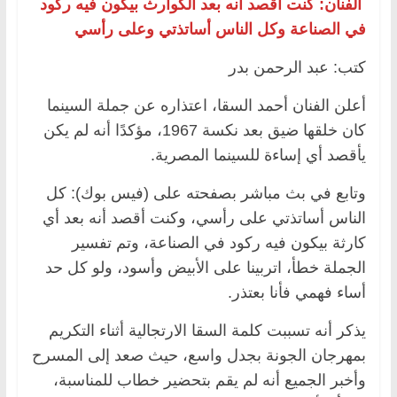
الفنان: كنت أقصد أنه بعد الكوارث بيكون فيه ركود
في الصناعة وكل الناس أساتذتي وعلى رأسي
كتب: عبد الرحمن بدر
أعلن الفنان أحمد السقا، اعتذاره عن جملة السينما
كان خلقها ضيق بعد نكسة 1967، مؤكدًا أنه لم يكن
يأقصد أي إساءة للسينما المصرية.
وتابع في بث مباشر بصفحته على (فيس بوك): كل
الناس أساتذتي على رأسي، وكنت أقصد أنه بعد أي
كارثة بيكون فيه ركود في الصناعة، وتم تفسير
الجملة خطأ، اتربينا على الأبيض وأسود، ولو كل حد
أساء فهمي فأنا بعتذر.
يذكر أنه تسببت كلمة السقا الارتجالية أثناء التكريم
بمهرجان الجونة بجدل واسع، حيث صعد إلى المسرح
وأخبر الجميع أنه لم يقم بتحضير خطاب للمناسبة،