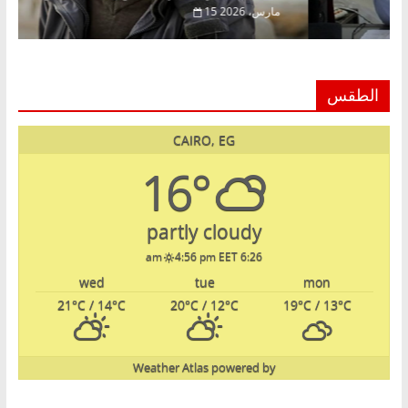
15 مارس، 2026
الطقس
CAIRO, EG
16°
partly cloudy
4:56 pm EET
6:26 am
wed
tue
mon
21
°C
/ 14
°C
20
°C
/ 12
°C
19
°C
/ 13
°C
Weather Atlas
powered by