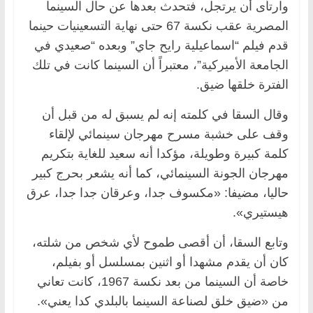
وارتأى أن يرتجل، فتحدث بعدها عن حال السينما
المصرية عقب نكسة 67 حتى نهاية التسعينيات حينما
قدم فيلم “اسماعيلية رايح جاي” وبعده “صعيدي في
الجامعة الأميركية”، معتبراً أن السينما كانت في تلك
الفترة خلقها ضيق.
وقال السقا في كلمته إنه لم يسبق له من قبل أن
وقف على خشبة مسرح مهرجان سينمائي لإلقاء
كلمة كبيرة وطويلة، مؤكدا أنه سعيد للغاية بتكريم
مهرجان الجونة السينمائي، كما أنه يشعر بحرج كبير
حاليا، مضيفا: «مكسوف جدا، وعرقان جدا جدا، عرق
هيستيري».
وتابع السقا، أن أقصى طموح لأي شخص من شلته،
كان أن يقدم مشهدا أو اثنين بمسلسل أو بفيلم،
خاصة أن السينما من بعد نكسة 1967، كانت تعاني
من «ضيق خلق لصناعة السينما بالبلدي كدا يعني».