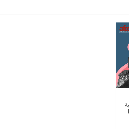
ئيسية
مصر
ناس وناس
الرئيسية
مصر
ناس ونا
 شاغر على مائدة الإفطار.. يحيى
مقعد شاغر على الإفطار 
 عبدالهادي فارس مقاومة
رمضان.. د. عبدالخالق ف
خصة الذي دافع عن المال العام
اقتصادي في انتظار حلم
الحبايب
ر، 2026
22 فبراير، 2026
ة