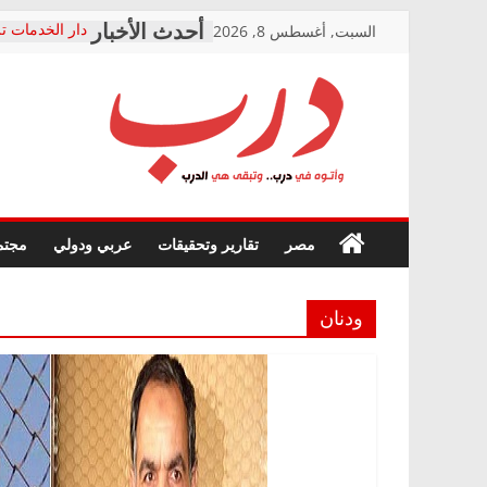
Skip
السبت, أغسطس 8, 2026
دار الخدمات تر
to
بعد مؤتمره الص
معاناة أصحاب
content
الشركة المنفذ
فرحات سليمان
درب
أين؟
حزب التحالف 
في الصحة” بال
وأتوه
ودعم المرضى
صور .. اعتماد 
في
مصر
تقارير وتحقيقات
عربي ودولي
مجتم
الوزاري لمدينة
درب..
إنشاء المبنى ا
وتبقى
المجلس القومي
هي
متابعة قضية ال
ودنان
الدرب
قرينة البراءة 
حق أصيل