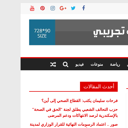
رياضة
منوعات
فيديو
أحدث المقالات
فرحات سليمان يكتب: القطاع الصحي إلى أين؟
حزب التحالف الشعبي يطلق لجنة “الحق في الصحة”
بالإسكندرية لرصد الانتهاكات ودعم المرضى
صور .. اعتماد الرسومات النهائية للقرار الوزاري لمدينة