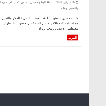
,
,
26 فبراير، 2020
البنا والأعصر
الحبس الاحتياطي
حرية ا
,
والتعبير
ودنان
كتب- حسين حسنين أطلقت مؤسسة حرية الفكر والتعبير،
حملة للمطالبة بالإفراج عن الصحفيين، حسن البنا مبارك،
مصطفى الأعصر، ومعتز ودنان،