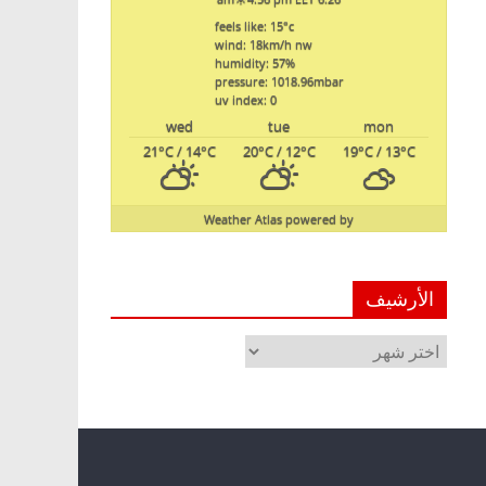
feels like: 15
°c
wind: 18
km/h
nw
humidity: 57
%
pressure: 1018.96
mbar
uv index: 0
wed
tue
mon
21
°C
/ 14
°C
20
°C
/ 12
°C
19
°C
/ 13
°C
Weather Atlas
powered by
الأرشيف
الأرشيف