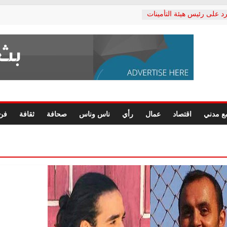
د على رئيس هيئة التأمينات
حفي: إنكار الأزمة لا ينهي
 المعاشات.. ونطالب بكشف
ة
 يكتب: القطاع الصحي إلى
الشعبي يطلق لجنة “الحق
إسكندرية لرصد الانتهاكات
الرسومات النهائية للقرار
ع مدني
اقتصاد
عمال
رأي
ناس وناس
صحافة
ثقافة
فن
 الصحفيين.. وانتهاء أعمال
لإداري
 لحقوق الإنسان يعلن
دكتور محمد زهران.. ويؤكد:
وضمانات المحاكمة العادلة