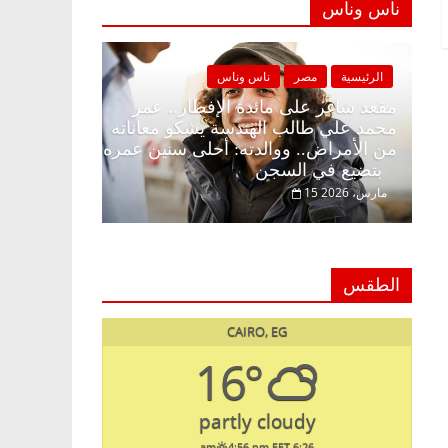
ناس وناس
س
الرئيسية
مصر
ناس وناس
وبلكونة بلا زينة
مقعد شاغر على مائدة الإفطار.. عمر
اروق خبير
محمد علي طالب الهندسة يشكو معاناته
 الحرية ولمة
من الأمراض.. ووالدته: أحلى سنين عمره
بتضيع في السجن
15 مارس، 2026
الطقس
CAIRO, EG
16°
partly cloudy
4:56 pm EET
6:26 am