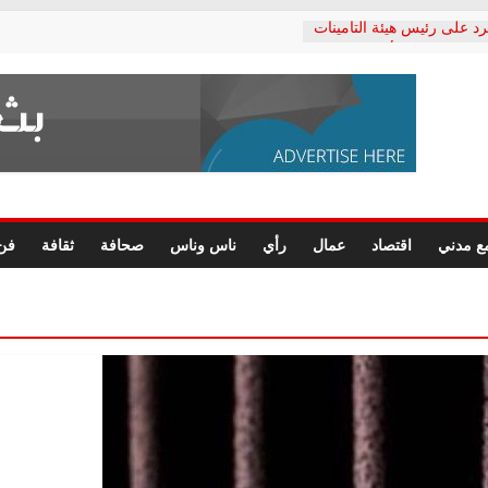
رد على رئيس هيئة التأمينات
حفي: إنكار الأزمة لا ينهي
 المعاشات.. ونطالب بكشف
ة
 يكتب: القطاع الصحي إلى
الشعبي يطلق لجنة “الحق
إسكندرية لرصد الانتهاكات
الرسومات النهائية للقرار
ع مدني
اقتصاد
عمال
رأي
ناس وناس
صحافة
ثقافة
فن
 الصحفيين.. وانتهاء أعمال
لإداري
ي لحقوق الإنسان يعلن
لدكتور محمد زهران.. ويؤكد:
وضمانات المحاكمة العادلة