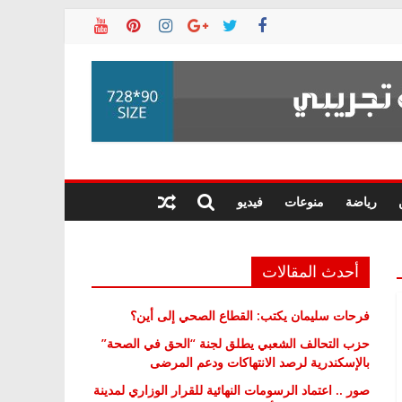
رياضة
منوعات
فيديو
أحدث المقالات
فرحات سليمان يكتب: القطاع الصحي إلى أين؟
حزب التحالف الشعبي يطلق لجنة “الحق في الصحة”
بالإسكندرية لرصد الانتهاكات ودعم المرضى
صور .. اعتماد الرسومات النهائية للقرار الوزاري لمدينة