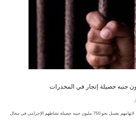
ل
أعلنت وزارة الداخلية ضبط عناصر تشكيل عصابى بأسيوط، لاتهامهم بغسل نحو 750 مليون جنيه حصيلة نشاطهم الإجرامى فى مجال