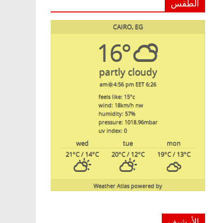
الطقس
CAIRO, EG
16°
partly cloudy
4:56 pm EET
6:26 am
feels like: 15
°c
wind: 18
km/h
nw
humidity: 57
%
pressure: 1018.96
mbar
uv index: 0
wed
tue
mon
21
°C
/ 14
°C
20
°C
/ 12
°C
19
°C
/ 13
°C
Weather Atlas
powered by
الأرشيف