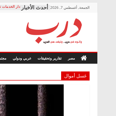
Skip
الجمعة, أغسطس 7, 2026
دار الخدمات ت
to
بعد مؤتمره الص
معاناة أصحاب
content
الشركة المنفذ
فرحات سليمان
درب
أين؟
حزب التحالف 
في الصحة” بال
وأتوه
ودعم المرضى
صور .. اعتماد 
في
مصر
تقارير وتحقيقات
عربي ودولي
مجتم
الوزاري لمدينة
درب..
إنشاء المبنى ا
وتبقى
المجلس القوم
هي
متابعة قضية ا
غسل أموال
الدرب
قرينة البراءة 
حق أصيل