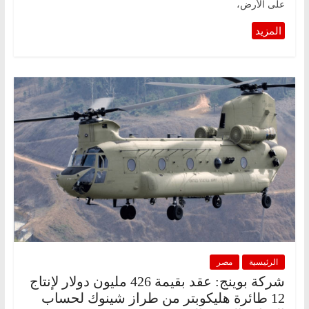
على الأرض،
الرئيسية
مصر
شركة بوينج: عقد بقيمة 426 مليون دولار لإنتاج
12 طائرة هليكوبتر من طراز شينوك لحساب