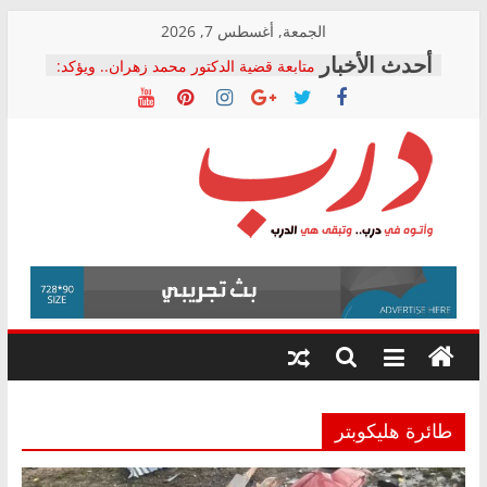
Skip
الجمعة, أغسطس 7, 2026
to
المجلس القومي لحقوق الإنسان يعلن
content
متابعة قضية الدكتور محمد زهران.. ويؤكد:
قرينة البراءة وضمانات المحاكمة العادلة
حق أصيل
دار الخدمات ترد على رئيس هيئة التأمينات
بعد مؤتمره الصحفي: إنكار الأزمة لا ينهي
معاناة أصحاب المعاشات.. ونطالب بكشف
درب
الشركة المنفذة
فرحات سليمان يكتب: القطاع الصحي إلى
أين؟
وأتوه
حزب التحالف الشعبي يطلق لجنة “الحق
في
في الصحة” بالإسكندرية لرصد الانتهاكات
درب..
ودعم المرضى
وتبقى
صور .. اعتماد الرسومات النهائية للقرار
الوزاري لمدينة الصحفيين.. وانتهاء أعمال
هي
إنشاء المبنى الإداري
الدرب
طائرة هليكوبتر