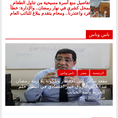
ناس وناس
الرئيسية
مصر
ناس وناس
مقعد شاغر على الإفطار وبلكونة بلا زينة رمضان.. د.
عبدالخالق فاروق خبير اقتصادي في انتظار حلم
الحرية ولمة الحبايب
22 فبراير، 2026