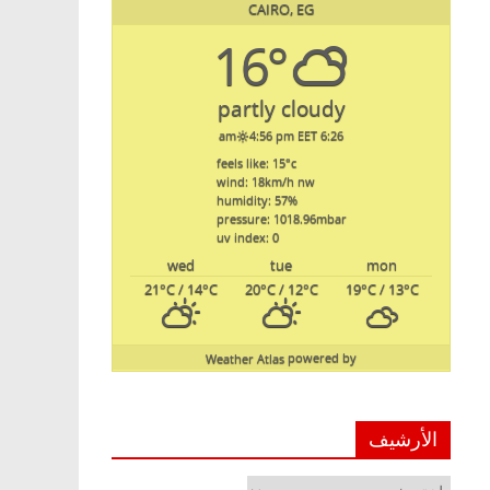
CAIRO, EG
16°
partly cloudy
4:56 pm EET
6:26 am
feels like: 15
°c
wind: 18
km/h
nw
humidity: 57
%
pressure: 1018.96
mbar
uv index: 0
wed
tue
mon
21
°C
/ 14
°C
20
°C
/ 12
°C
19
°C
/ 13
°C
Weather Atlas
powered by
الأرشيف
الأرشيف