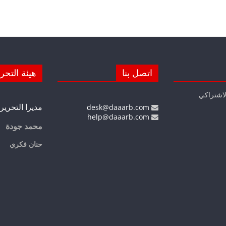
اتصل بنا
هيئة التحر
لاشتراكي
مديرا التحرير
desk@daaarb.com
help@daaarb.com
محمد جودة
حنان فكري