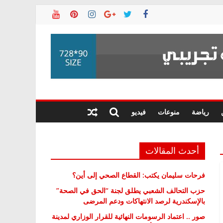
رياضة
منوعات
فيديو
أحدث المقالات
فرحات سليمان يكتب: القطاع الصحي إلى أين؟
حزب التحالف الشعبي يطلق لجنة “الحق في الصحة”
بالإسكندرية لرصد الانتهاكات ودعم المرضى
صور .. اعتماد الرسومات النهائية للقرار الوزاري لمدينة