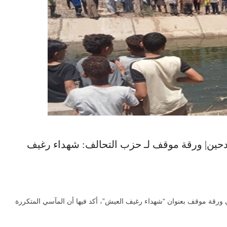
كادحين| ورقة موقف لـ حزب التحالف: شهداء رغيف
ورقة موقف بعنوان “شهداء رغيف العيش”، أكد فيها أن المآسي المتكررة