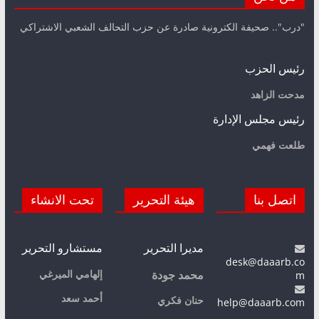
"درب".. صحيفة الكترونية صادرة عن حزب التحالف الشعبي الاشتراكي
رئيس الحزب
مدحت الزاهد
رئيس مجلس الإدارة
طلعت فهمي
اتصل بنا
هيئة التحرير
تحت الانشاء
مديرا التحرير
مستشارو التحرير
desk@daaarb.co
m
إلهامي الميرغي
محمد جودة
أحمد سعد
حنان فكري
help@daaarb.com