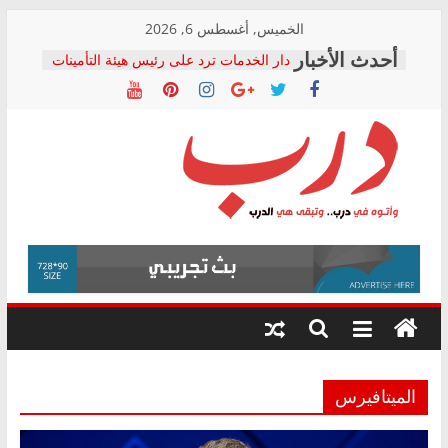
Skip
الخميس, أغسطس 6, 2026
to
دار الخدمات ترد على رئيس هيئة التأمينات
content
بعد مؤتمره الصحفي: إنكار الأزمة لا ينهي
معاناة أصحاب المعاشات.. ونطالب بكشف
الشركة المنفذة
فرحات سليمان يكتب: القطاع الصحي إلى
أين؟
حزب التحالف الشعبي يطلق لجنة “الحق
درب
في الصحة” بالإسكندرية لرصد الانتهاكات
ودعم المرضى
صور .. اعتماد الرسومات النهائية للقرار
وأتوه
الوزاري لمدينة الصحفيين.. وانتهاء أعمال
في
إنشاء المبنى الإداري
درب..
المجلس القومي لحقوق الإنسان يعلن
وتبقى
متابعة قضية الدكتور محمد زهران.. ويؤكد:
هي
قرينة البراءة وضمانات المحاكمة العادلة
حق أصيل
الدرب
الميتافيرس