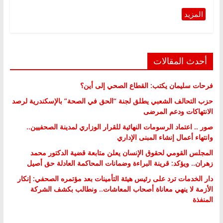
أحدث المقالات
فرحات سليمان يكتب: القطاع الصحي إلى أين؟
حزب التحالف الشعبي يطلق لجنة “الحق في الصحة” بالإسكندرية لرصد
الانتهاكات ودعم المرضى
صور .. اعتماد الرسومات النهائية للقرار الوزاري لمدينة الصحفيين..
وانتهاء أعمال إنشاء المبنى الإداري
المجلس القومي لحقوق الإنسان يعلن متابعة قضية الدكتور محمد
زهران.. ويؤكد: قرينة البراءة وضمانات المحاكمة العادلة حق أصيل
دار الخدمات ترد على رئيس هيئة التأمينات بعد مؤتمره الصحفي: إنكار
الأزمة لا ينهي معاناة أصحاب المعاشات.. ونطالب بكشف الشركة
المنفذة