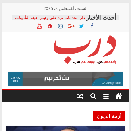
Skip
السبت, أغسطس 8, 2026
to
دار الخدمات ترد على رئيس هيئة التأمينات
content
بعد مؤتمره الصحفي: إنكار الأزمة لا ينهي
معاناة أصحاب المعاشات.. ونطالب بكشف
الشركة المنفذة
فرحات سليمان يكتب: القطاع الصحي إلى
أين؟
حزب التحالف الشعبي يطلق لجنة “الحق
درب
في الصحة” بالإسكندرية لرصد الانتهاكات
ودعم المرضى
صور .. اعتماد الرسومات النهائية للقرار
وأتوه
الوزاري لمدينة الصحفيين.. وانتهاء أعمال
في
إنشاء المبنى الإداري
درب..
المجلس القومي لحقوق الإنسان يعلن
وتبقى
متابعة قضية الدكتور محمد زهران.. ويؤكد:
هي
قرينة البراءة وضمانات المحاكمة العادلة
حق أصيل
الدرب
أزمة الديون