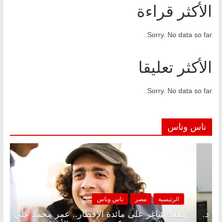
الأكثر قراءة
Sorry. No data so far.
الأكثر تعليقا
Sorry. No data so far.
ناس وناس
مصر
ناس وناس
الرئيسية
مصر
ر على الإفطار وبلكونة بلا زينة رمضان.. د.
مقعد شاغر على