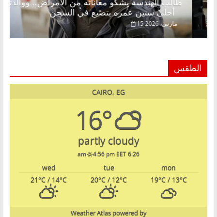
ق فاروق خبير اقتصادي في انتظار حلم
طالب الهندسة 
أحلى سنين عمره بتضيع في السجن
15 مارس، 2026
الطقس
CAIRO, EG
16°
partly cloudy
4:56 pm EET
6:26 am
wed
tue
mon
21
°C
/ 14
°C
20
°C
/ 12
°C
19
°C
/ 13
°C
Weather Atlas
powered by